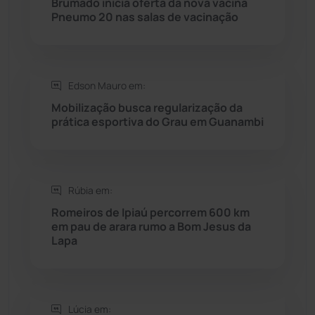
Brumado inicia oferta da nova vacina
Rio do Pires
(98)
Pneumo 20 nas salas de vacinação
Saúde
(2427)
Edson Mauro em:
Seabra
(50)
Mobilização busca regularização da
prática esportiva do Grau em Guanambi
Sebastião Laranjeiras
(96)
Sítio do Mato
(42)
Rúbia em:
Sudoeste Baiano
(1530)
Romeiros de Ipiaú percorrem 600 km
em pau de arara rumo a Bom Jesus da
Lapa
Tanhaçu
(426)
Tanque Novo
(126)
Lúcia em: