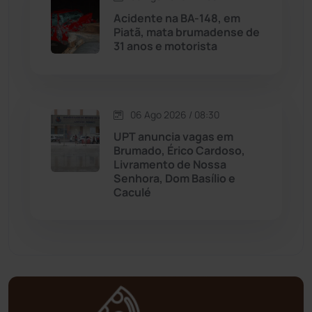
Acidente na BA-148, em
Mortugaba
(31)
Piatã, mata brumadense de
31 anos e motorista
Mundo
(437)
Oliveira dos Brejinhos
(67)
06 Ago 2026 / 08:30
UPT anuncia vagas em
Palmas de Monte Alto
(261)
Brumado, Érico Cardoso,
Livramento de Nossa
Paramirim
(342)
Senhora, Dom Basílio e
Caculé
Pindaí
(103)
Piripá
(90)
Planalto
(59)