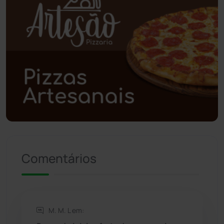
Poções
(182)
Polícia Civil
(58)
Polícia Militar
(27)
Política
(03)
Presidente Jânio Qu...
(125)
Riacho de Santana
(309)
Comentários
Rio de Contas
(410)
Rio do Antônio
(203)
M. M. L em: