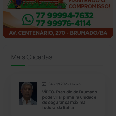
Ibitiara
(32)
Igaporã
(218)
Ituaçu
(256)
Iuiu
(173)
Mais Clicadas
Jacaraci
(97)
Jequié
(314)
04 Ago 2026 / 14:45
VÍDEO: Presídio de Brumado
pode virar primeira unidade
Jussiape
(97)
de segurança máxima
federal da Bahia
Justiça
(1470)