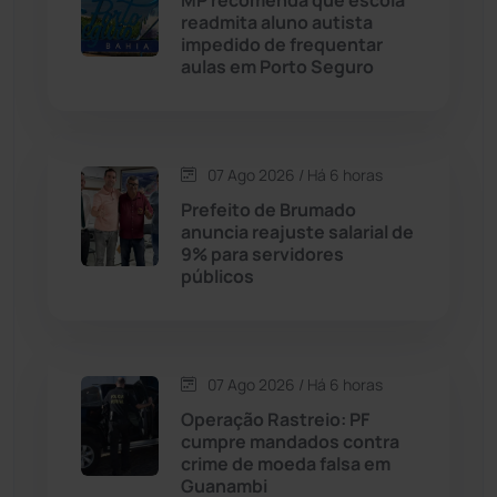
Caturama
(65)
readmita aluno autista
impedido de frequentar
aulas em Porto Seguro
Chapada Diamantina
(430)
Condeúba
(133)
07 Ago 2026 / Há 6 horas
Contendas do Sincorá
(79)
Prefeito de Brumado
anuncia reajuste salarial de
Cordeiros
(49)
9% para servidores
públicos
Dom Basílio
(391)
Economia
(1235)
07 Ago 2026 / Há 6 horas
Operação Rastreio: PF
Educação
(232)
cumpre mandados contra
crime de moeda falsa em
Guanambi