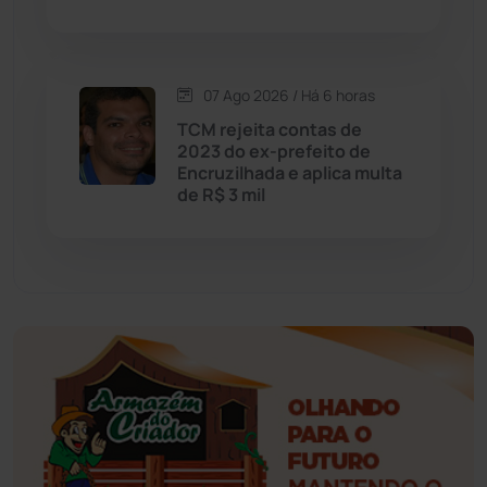
Érico Cardoso
(82)
Esportes
(522)
07 Ago 2026 / Há 6 horas
Eventos
(24)
TCM rejeita contas de
2023 do ex-prefeito de
Encruzilhada e aplica multa
Feira da Mata
(23)
de R$ 3 mil
Guajeru
(130)
Guanambi
(3498)
Ibiassucê
(167)
Ibicoara
(221)
Ibipitanga
(116)