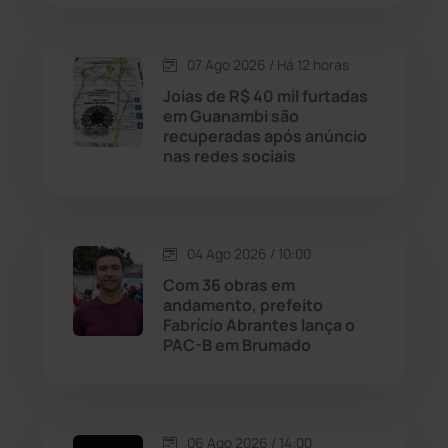
Lagoa Real
(182)
07 Ago 2026 / Há 12 horas
Licínio de Almeida
(118)
Joias de R$ 40 mil furtadas
em Guanambi são
recuperadas após anúncio
Livramento de Nossa...
(1338)
nas redes sociais
Macaúbas
(714)
04 Ago 2026 / 10:00
Maetinga
(101)
Com 36 obras em
andamento, prefeito
Malhada
(82)
Fabrício Abrantes lança o
PAC-B em Brumado
Malhada de Pedras
(508)
Matina
(71)
06 Ago 2026 / 14:00