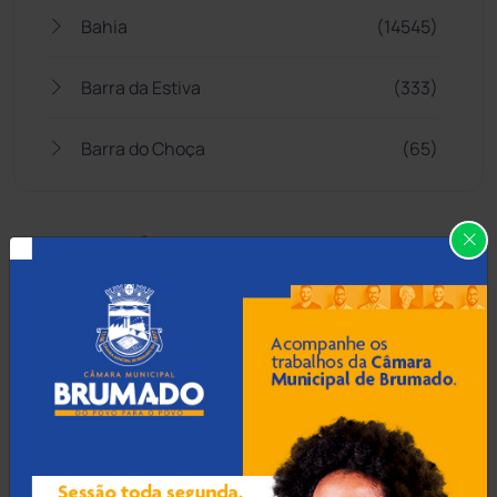
Bahia
(14545)
Barra da Estiva
(333)
Barra do Choça
(65)
Belo Campo
(57)
Bom Jesus da Lapa
(507)
Boquira
(152)
Botuporã
(72)
Brasil
(7680)