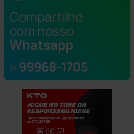
Compartilhe
com nosso
Whatsapp
99968-1705
77