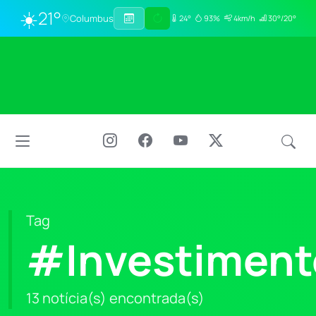
☀️
21°
Columbus
24°
93%
4km/h
30°/20°
Tag
#Investimen
13 notícia(s) encontrada(s)