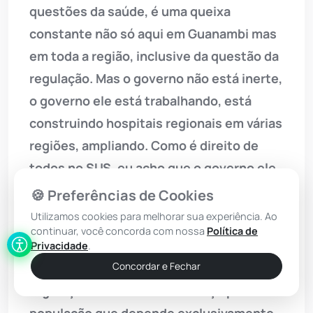
questões da saúde, é uma queixa
constante não só aqui em Guanambi mas
em toda a região, inclusive da questão da
regulação. Mas o governo não está inerte,
o governo ele está trabalhando, está
construindo hospitais regionais em várias
regiões, ampliando. Como é direito de
todos no SUS, eu acho que o governo ele
tem que ampliar ainda mais essa oferta
🍪 Preferências de Cookies
de saúde para toda a região”, pontuou.
Utilizamos cookies para melhorar sua experiência. Ao
continuar, você concorda com nossa
Política de
Instado a apontar soluções práticas para
Privacidade
.
Concordar e Fechar
destravar o fluxo de atendimento da
regulação e humanizar o serviço para a