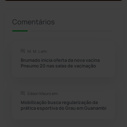
Presidente Jânio Qu...
(125)
Comentários
Riacho de Santana
(309)
Rio de Contas
(410)
M. M. L em:
Rio do Antônio
(203)
Brumado inicia oferta da nova vacina
Pneumo 20 nas salas de vacinação
Rio do Pires
(98)
Saúde
(2427)
Edson Mauro em:
Seabra
(50)
Mobilização busca regularização da
prática esportiva do Grau em Guanambi
Sebastião Laranjeiras
(96)