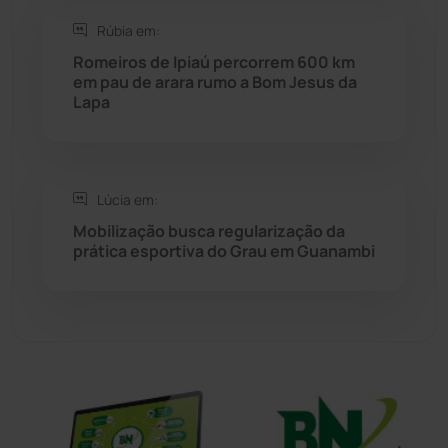
Sítio do Mato
(42)
Rúbia em:
Romeiros de Ipiaú percorrem 600 km
Sudoeste Baiano
(1530)
em pau de arara rumo a Bom Jesus da
Lapa
Tanhaçu
(426)
Tanque Novo
(126)
Lúcia em:
Mobilização busca regularização da
Tecnologia
(12)
prática esportiva do Grau em Guanambi
Urandi
(157)
Vitória da Conquista
(2514)