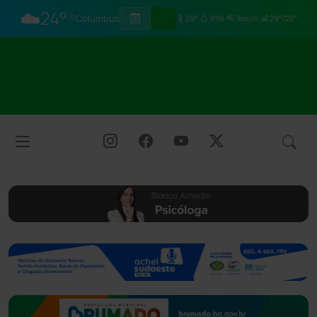
☁️
24°
Columbus
29°
91%
3km/h
29°/22°