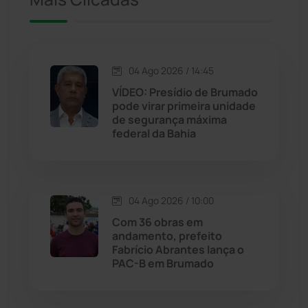
Jacaraci
(97)
Jequié
(314)
04 Ago 2026 / 14:45
VÍDEO: Presídio de Brumado
pode virar primeira unidade
Jussiape
(97)
de segurança máxima
federal da Bahia
Justiça
(1466)
Lagoa Real
(182)
04 Ago 2026 / 10:00
Licínio de Almeida
(118)
Com 36 obras em
andamento, prefeito
Fabrício Abrantes lança o
Livramento de Nossa...
(1338)
PAC-B em Brumado
Macaúbas
(714)