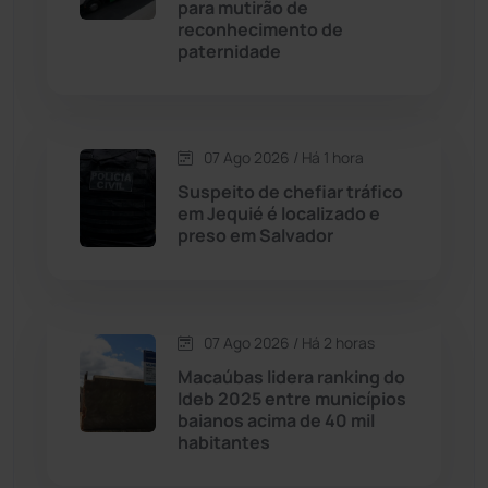
Cordeiros
(49)
para mutirão de
reconhecimento de
paternidade
Dom Basílio
(391)
Economia
(1235)
07 Ago 2026 / Há 1 hora
Educação
(232)
Suspeito de chefiar tráfico
em Jequié é localizado e
preso em Salvador
Érico Cardoso
(82)
Esportes
(522)
07 Ago 2026 / Há 2 horas
Eventos
(24)
Macaúbas lidera ranking do
Ideb 2025 entre municípios
baianos acima de 40 mil
Feira da Mata
(23)
habitantes
Guajeru
(130)