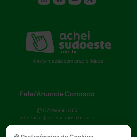
A informação com credibilidade!
Fale/Anuncie Conosco
(77) 99968-1705
redacao@acheisudoeste.com.br
🍪 Preferências de Cookies