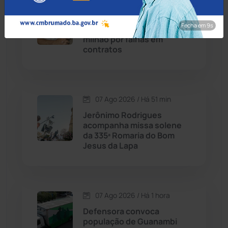
07 Ago 2026 / Há 21 min
Candiba
(157)
TCM condena ex-prefeito
Fecha em 8s
de Urandi a devolver R$ 1,7
Cândido Sales
(121)
milhão por falhas em
contratos
Caraíbas
(103)
Carinhanha
(299)
07 Ago 2026 / Há 51 min
Jerônimo Rodrigues
Caturama
(65)
acompanha missa solene
da 335ª Romaria do Bom
Jesus da Lapa
Chapada Diamantina
(430)
Condeúba
(133)
07 Ago 2026 / Há 1 hora
Contendas do Sincorá
(79)
Defensora convoca
população de Guanambi