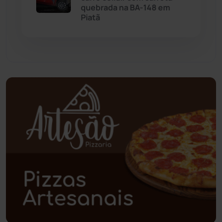
quebrada na BA-148 em
Paramirim
(342)
Piatã
Pindaí
(103)
Piripá
(90)
Planalto
(59)
Poções
(182)
Polícia Civil
(57)
Polícia Militar
(27)
Política
(03)