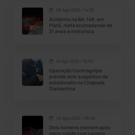
06 Ago 2026 / 14:00
Maetinga
(101)
Acidente na BA-148, em
Piatã, mata brumadense de
Malhada
(82)
31 anos e motorista
Malhada de Pedras
(507)
Matina
(71)
01 Ago 2026 / 18:30
Operação Contragolpe
prende dois suspeitos de
Mortugaba
(31)
estelionato na Chapada
Diamantina
Mundo
(436)
Oliveira dos Brejinhos
(67)
06 Ago 2026 / 08:00
Palmas de Monte Alto
(260)
Dois homens morrem após
carro colidir com carreta