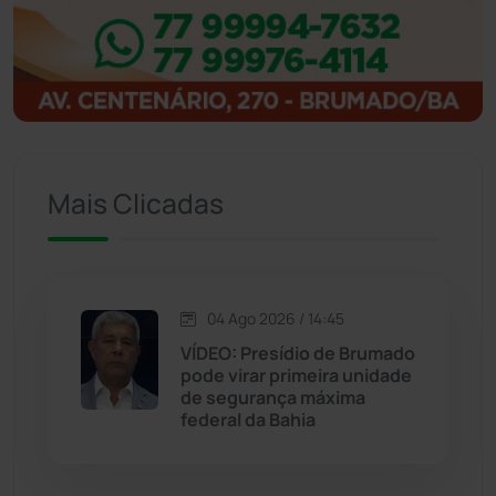
Ibitiara
(31)
Igaporã
(217)
Ituaçu
(256)
Iuiu
(173)
Mais Clicadas
Jacaraci
(97)
Jequié
(311)
04 Ago 2026 / 14:45
VÍDEO: Presídio de Brumado
pode virar primeira unidade
Jussiape
(97)
de segurança máxima
federal da Bahia
Justiça
(1464)