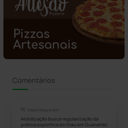
Polícia Civil
(55)
Polícia Militar
(27)
Política
(03)
Presidente Jânio Qu...
(125)
Riacho de Santana
(309)
Comentários
Rio de Contas
(410)
Rio do Antônio
(203)
Edson Mauro em:
Mobilização busca regularização da
Rio do Pires
(97)
prática esportiva do Grau em Guanambi