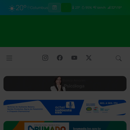
☀️
20°
Columbus
23°
95%
4km/h
32°/19°