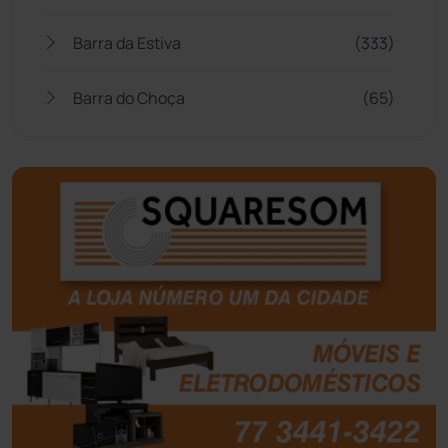
Barra da Estiva
(333)
Barra do Choça
(65)
Belo Campo
(57)
Bom Jesus da Lapa
(505)
Boquira
(152)
Botuporã
(72)
Brasil
(7679)
Brumado
(31951)