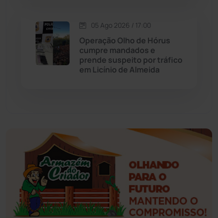
Esportes
(522)
05 Ago 2026 / 17:00
Eventos
(24)
Operação Olho de Hórus
cumpre mandados e
prende suspeito por tráfico
Feira da Mata
(23)
em Licínio de Almeida
Guajeru
(130)
Guanambi
(3492)
Ibiassucê
(167)
Ibicoara
(220)
Ibipitanga
(116)