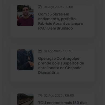
Lagoa Real
(182)
04 Ago 2026 / 10:00
Licínio de Almeida
(118)
Com 36 obras em
andamento, prefeito
Fabrício Abrantes lança o
Livramento de Nossa...
(1338)
PAC-B em Brumado
Macaúbas
(713)
01 Ago 2026 / 18:30
Maetinga
(101)
Operação Contragolpe
prende dois suspeitos de
Malhada
(82)
estelionato na Chapada
Diamantina
Malhada de Pedras
(507)
Matina
(71)
02 Ago 2026 / 09:00
TCU concede mais 180 dias
Mortugaba
(31)