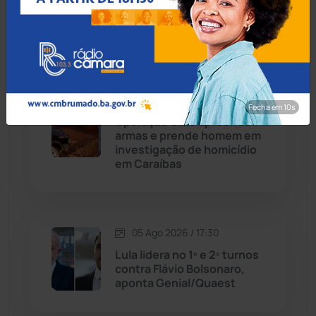
fiscalização de gastos
públicos à Prefeitura de
Chapada Diamantina
(429)
Mairi
Condeúba
(133)
Contendas do Sincorá
(79)
05 Ago 2026 / 18:00
Fecha em 8s
Operação Ultio apreende
Cordeiros
(49)
armas e prende homem em
investigação de homicídio
em Caraíbas
Dom Basílio
(391)
Economia
(1235)
05 Ago 2026 / 17:30
Educação
(231)
Lula lidera no 1º e 2º turnos
contra Flávio Bolsonaro,
aponta Genial/Quaest
Érico Cardoso
(82)