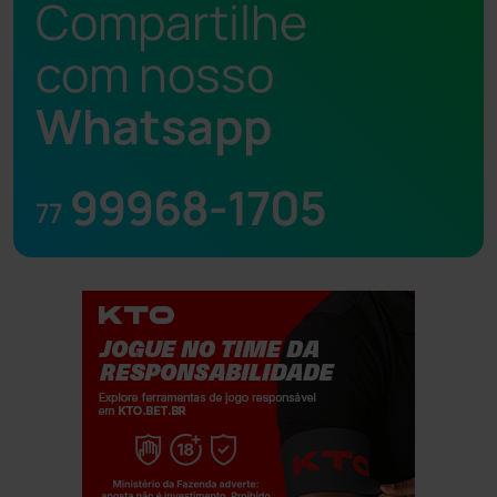
Compartilhe
com nosso
Whatsapp
99968-1705
77