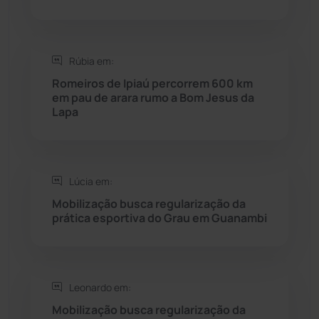
Saúde
(2427)
Rúbia em:
Seabra
(49)
Romeiros de Ipiaú percorrem 600 km
em pau de arara rumo a Bom Jesus da
Sebastião Laranjeiras
(96)
Lapa
Sítio do Mato
(42)
Sudoeste Baiano
(1530)
Lúcia em:
Mobilização busca regularização da
prática esportiva do Grau em Guanambi
Tanhaçu
(425)
Tanque Novo
(126)
Leonardo em:
Tecnologia
(12)
Mobilização busca regularização da