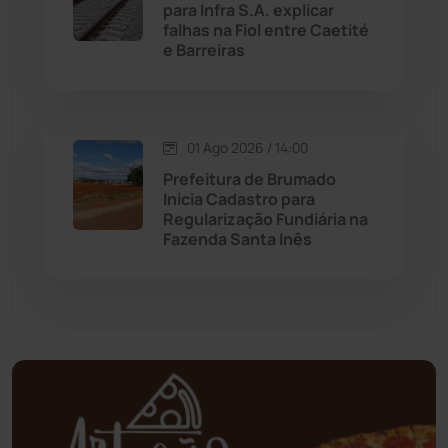
para Infra S.A. explicar
falhas na Fiol entre Caetité
Mundo
(436)
e Barreiras
Oliveira dos Brejinhos
(67)
01 Ago 2026 / 14:00
Palmas de Monte Alto
(260)
Prefeitura de Brumado
Inicia Cadastro para
Paramirim
(341)
Regularização Fundiária na
Fazenda Santa Inês
Pindaí
(103)
Piripá
(90)
Planalto
(59)
Poções
(182)