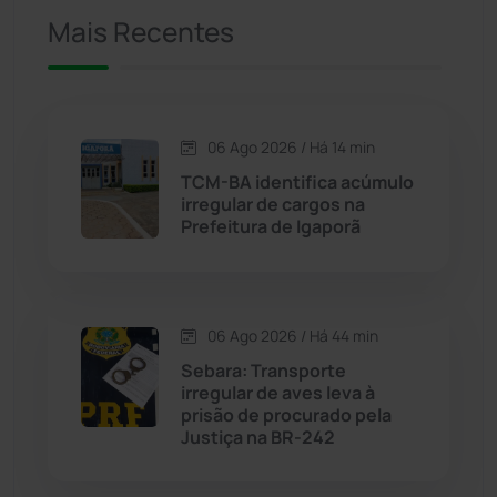
Mais Recentes
Caetanos
(47)
Caetité
(1504)
06 Ago 2026 / Há 14 min
Candiba
(157)
TCM-BA identifica acúmulo
irregular de cargos na
Cândido Sales
(120)
Prefeitura de Igaporã
Caraíbas
(103)
06 Ago 2026 / Há 44 min
Carinhanha
(299)
Sebara: Transporte
irregular de aves leva à
Caturama
(65)
prisão de procurado pela
Justiça na BR-242
Chapada Diamantina
(430)