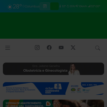
☀️
28°
Columbus
32°
55%
10km/h
32°/20°