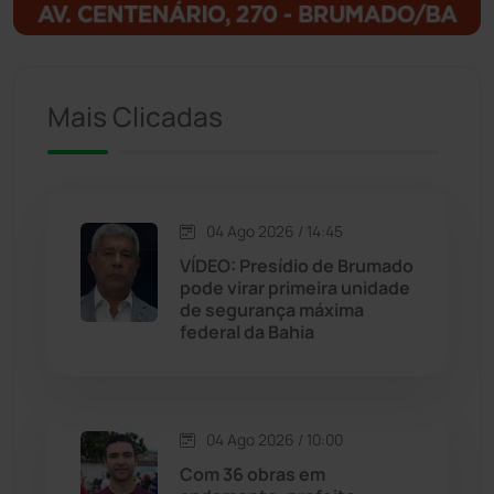
Igaporã
(218)
Ituaçu
(256)
Mais Clicadas
Iuiu
(173)
Jacaraci
(97)
04 Ago 2026 / 14:45
Jequié
(311)
VÍDEO: Presídio de Brumado
pode virar primeira unidade
de segurança máxima
Jussiape
(97)
federal da Bahia
Justiça
(1466)
Lagoa Real
(182)
04 Ago 2026 / 10:00
Com 36 obras em
Licínio de Almeida
(118)