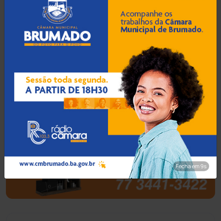
Barra do Choça
(65)
Belo Campo
(57)
Bom Jesus da Lapa
(505)
Boquira
(152)
Botuporã
(72)
Brasil
(7679)
Fecha em 8s
Brumado
(31952)
Caculé
(695)