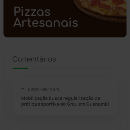
Polícia Militar
(27)
Política
(03)
Presidente Jânio Qu...
(125)
Comentários
Riacho de Santana
(309)
Rio de Contas
(410)
Edson Mauro em:
Rio do Antônio
(203)
Mobilização busca regularização da
prática esportiva do Grau em Guanambi
Rio do Pires
(97)
Saúde
(2427)