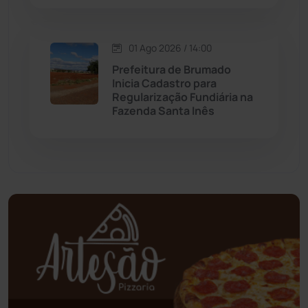
Oliveira dos Brejinhos
(67)
01 Ago 2026 / 14:00
Prefeitura de Brumado
Palmas de Monte Alto
(260)
Inicia Cadastro para
Regularização Fundiária na
Paramirim
(342)
Fazenda Santa Inês
Pindaí
(103)
Piripá
(90)
Planalto
(59)
Poções
(182)
Polícia Civil
(57)