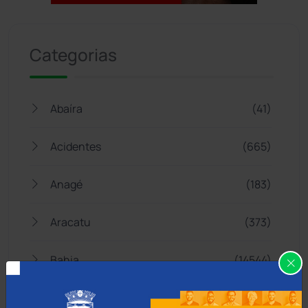
Jogue com responsabilidade. 18+
Categorias
Abaíra
(41)
Acidentes
(665)
Anagé
(183)
Aracatu
(373)
Bahia
(14544)
Barra da Estiva
(333)