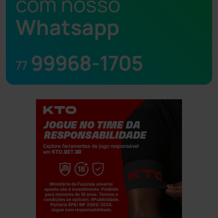
com nosso
Whatsapp
99968-1705
77