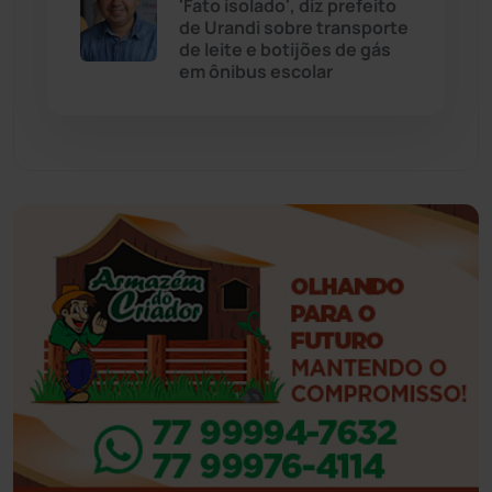
'Fato isolado', diz prefeito
Eventos
(24)
de Urandi sobre transporte
de leite e botijões de gás
em ônibus escolar
Feira da Mata
(23)
Guajeru
(130)
Guanambi
(3492)
Ibiassucê
(167)
Ibicoara
(220)
Ibipitanga
(116)
Ibitiara
(32)