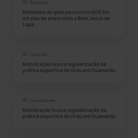
Rúbia em:
Seabra
(50)
Romeiros de Ipiaú percorrem 600 km
em pau de arara rumo a Bom Jesus da
Lapa
Sebastião Laranjeiras
(96)
Sítio do Mato
(42)
Lúcia em:
Sudoeste Baiano
(1530)
Mobilização busca regularização da
prática esportiva do Grau em Guanambi
Tanhaçu
(425)
Tanque Novo
(126)
Leonardo em:
Mobilização busca regularização da
Tecnologia
(12)
prática esportiva do Grau em Guanambi
Urandi
(156)