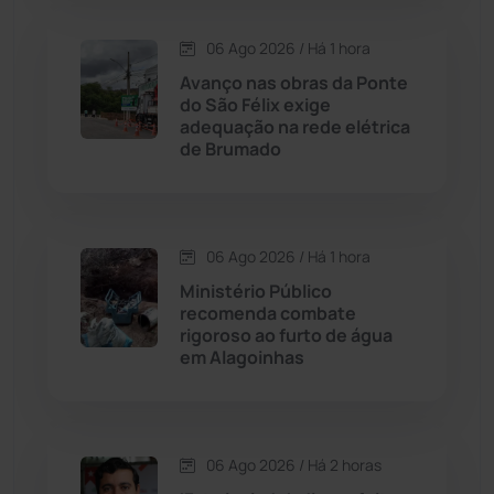
Condeúba
(133)
06 Ago 2026 / Há 1 hora
Avanço nas obras da Ponte
Contendas do Sincorá
(79)
do São Félix exige
adequação na rede elétrica
Cordeiros
(49)
de Brumado
Dom Basílio
(391)
06 Ago 2026 / Há 1 hora
Economia
(1235)
Ministério Público
recomenda combate
Educação
(232)
rigoroso ao furto de água
em Alagoinhas
Érico Cardoso
(82)
Esportes
(522)
06 Ago 2026 / Há 2 horas