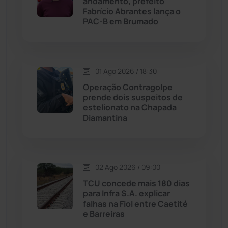
andamento, prefeito
Fabrício Abrantes lança o
PAC-B em Brumado
Livramento de Nossa...
(1338)
Macaúbas
(713)
01 Ago 2026 / 18:30
Maetinga
(101)
Operação Contragolpe
prende dois suspeitos de
estelionato na Chapada
Malhada
(82)
Diamantina
Malhada de Pedras
(507)
Matina
(71)
02 Ago 2026 / 09:00
TCU concede mais 180 dias
para Infra S.A. explicar
Mortugaba
(31)
falhas na Fiol entre Caetité
e Barreiras
Mundo
(436)