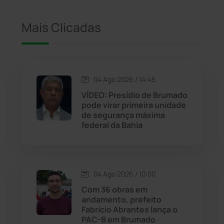
Iuiu
(173)
Mais Clicadas
Jacaraci
(97)
Jequié
(311)
04 Ago 2026 / 14:45
VÍDEO: Presídio de Brumado
pode virar primeira unidade
Jussiape
(97)
de segurança máxima
federal da Bahia
Justiça
(1464)
Lagoa Real
(182)
04 Ago 2026 / 10:00
Licínio de Almeida
(118)
Com 36 obras em
andamento, prefeito
Fabrício Abrantes lança o
Livramento de Nossa...
(1338)
PAC-B em Brumado