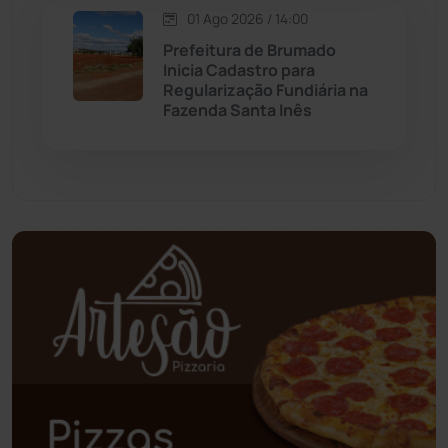
01 Ago 2026 / 14:00
Palmas de Monte Alto
(260)
Prefeitura de Brumado
Inicia Cadastro para
Paramirim
(341)
Regularização Fundiária na
Fazenda Santa Inês
Pindaí
(103)
Piripá
(90)
Planalto
(59)
Poções
(182)
Polícia Civil
(55)
Polícia Militar
(27)