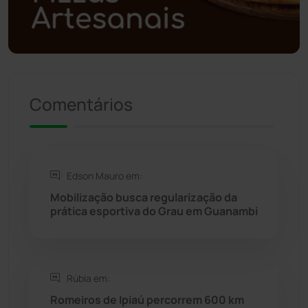
Política
(03)
Presidente Jânio Qu...
(125)
Riacho de Santana
(309)
Comentários
Rio de Contas
(410)
Rio do Antônio
(203)
Edson Mauro em:
Mobilização busca regularização da
Rio do Pires
(97)
prática esportiva do Grau em Guanambi
Saúde
(2427)
Rúbia em:
Seabra
(49)
Romeiros de Ipiaú percorrem 600 km