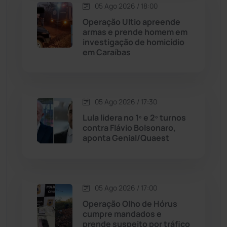
Contendas do Sincorá
(79)
05 Ago 2026 / 18:00
Operação Ultio apreende
Cordeiros
(49)
armas e prende homem em
investigação de homicídio
em Caraíbas
Dom Basílio
(391)
Economia
(1235)
05 Ago 2026 / 17:30
Educação
(231)
Lula lidera no 1º e 2º turnos
contra Flávio Bolsonaro,
aponta Genial/Quaest
Érico Cardoso
(82)
Esportes
(522)
05 Ago 2026 / 17:00
Eventos
(24)
Operação Olho de Hórus
cumpre mandados e
prende suspeito por tráfico
Feira da Mata
(23)