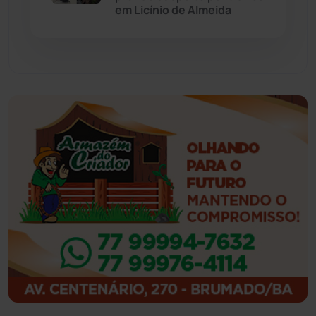
em Licínio de Almeida
Guajeru
(130)
Guanambi
(3492)
Ibiassucê
(167)
Ibicoara
(220)
Ibipitanga
(116)
Ibitiara
(31)
Igaporã
(217)
Ituaçu
(256)