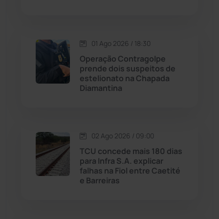
Macaúbas
(713)
01 Ago 2026 / 18:30
Maetinga
(101)
Operação Contragolpe
prende dois suspeitos de
Malhada
(82)
estelionato na Chapada
Diamantina
Malhada de Pedras
(507)
Matina
(71)
02 Ago 2026 / 09:00
TCU concede mais 180 dias
Mortugaba
(31)
para Infra S.A. explicar
falhas na Fiol entre Caetité
Mundo
(436)
e Barreiras
Oliveira dos Brejinhos
(67)