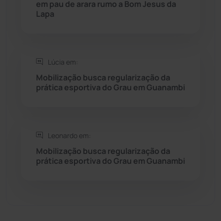
em pau de arara rumo a Bom Jesus da
Sebastião Laranjeiras
(96)
Lapa
Sítio do Mato
(42)
Sudoeste Baiano
(1530)
Lúcia em:
Mobilização busca regularização da
prática esportiva do Grau em Guanambi
Tanhaçu
(425)
Tanque Novo
(126)
Leonardo em:
Tecnologia
(12)
Mobilização busca regularização da
prática esportiva do Grau em Guanambi
Urandi
(155)
Vitória da Conquista
(2513)