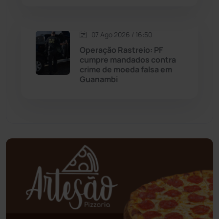
Oliveira dos Brejinhos
(67)
07 Ago 2026 / 16:50
Operação Rastreio: PF
Palmas de Monte Alto
(266)
cumpre mandados contra
crime de moeda falsa em
Paramirim
(342)
Guanambi
Pindaí
(103)
Piripá
(90)
Planalto
(59)
Poções
(182)
Polícia Civil
(61)