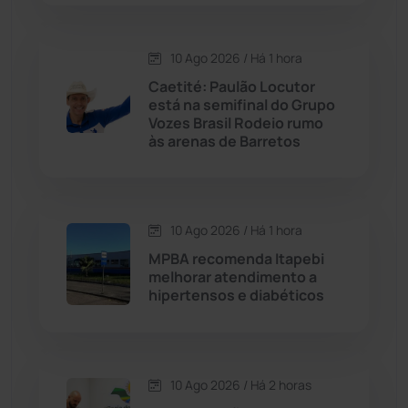
Condeúba
(133)
10 Ago 2026 / Há 1 hora
Contendas do Sincorá
(79)
Caetité: Paulão Locutor
está na semifinal do Grupo
Cordeiros
(49)
Vozes Brasil Rodeio rumo
às arenas de Barretos
Dom Basílio
(391)
Economia
(1236)
10 Ago 2026 / Há 1 hora
MPBA recomenda Itapebi
Educação
(232)
melhorar atendimento a
hipertensos e diabéticos
Érico Cardoso
(82)
Esportes
(522)
10 Ago 2026 / Há 2 horas