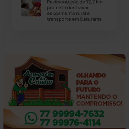
Pavimentação de 12,7 km
Eventos
(24)
promete destravar
escoamento rural e
transporte em Caturama
Feira da Mata
(23)
Guajeru
(130)
Guanambi
(3503)
Ibiassucê
(168)
Ibicoara
(221)
Ibipitanga
(116)
Ibitiara
(33)