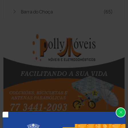
Barra do Choça
(65)
Belo Campo
(57)
Bom Jesus da Lapa
(510)
Boquira
(152)
Botuporã
(73)
Brasil
(7681)
Brumado
(31966)
Caculé
(697)