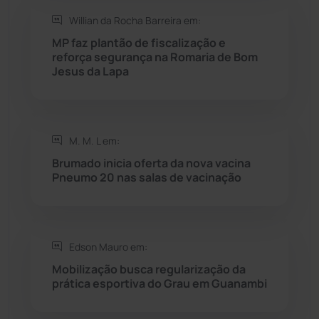
Willian da Rocha Barreira em:
Seabra
(51)
MP faz plantão de fiscalização e
reforça segurança na Romaria de Bom
Sebastião Laranjeiras
(96)
Jesus da Lapa
Sítio do Mato
(42)
Sudoeste Baiano
(1531)
M. M. L em:
Brumado inicia oferta da nova vacina
Pneumo 20 nas salas de vacinação
Tanhaçu
(427)
Tanque Novo
(126)
Edson Mauro em:
Tecnologia
(12)
Mobilização busca regularização da
prática esportiva do Grau em Guanambi
Urandi
(158)