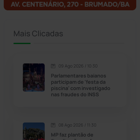
Igaporã
(218)
Ituaçu
(256)
Mais Clicadas
Iuiu
(174)
Jacaraci
(97)
09 Ago 2026 / 10:30
Jequié
(314)
Parlamentares baianos
participam de 'festa da
piscina' com investigado
Jussiape
(98)
nas fraudes do INSS
Justiça
(1472)
Lagoa Real
(182)
08 Ago 2026 / 11:30
MP faz plantão de