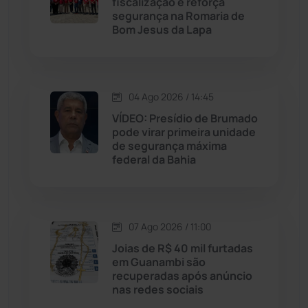
Licínio de Almeida
(118)
fiscalização e reforça
segurança na Romaria de
Bom Jesus da Lapa
Livramento de Nossa...
(1340)
Macaúbas
(716)
04 Ago 2026 / 14:45
Maetinga
(101)
VÍDEO: Presídio de Brumado
pode virar primeira unidade
de segurança máxima
Malhada
(82)
federal da Bahia
Malhada de Pedras
(508)
Matina
(71)
07 Ago 2026 / 11:00
Joias de R$ 40 mil furtadas
em Guanambi são
Mortugaba
(31)
recuperadas após anúncio
nas redes sociais
Mundo
(438)