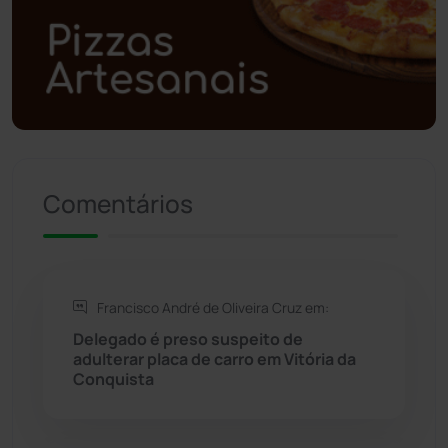
Polícia Militar
(28)
Política
(03)
Presidente Jânio Qu...
(125)
Comentários
Riacho de Santana
(309)
Rio de Contas
(411)
Francisco André de Oliveira Cruz em:
Rio do Antônio
(203)
Delegado é preso suspeito de
adulterar placa de carro em Vitória da
Rio do Pires
(98)
Conquista
Saúde
(2430)