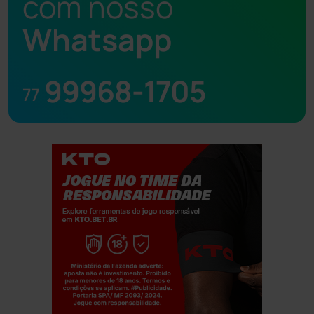
com nosso
Whatsapp
99968-1705
77