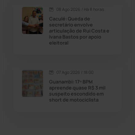
08 Ago 2026 / Há 8 horas
Economia
(1235)
Caculé: Queda de
secretário envolve
Educação
(232)
articulação de Rui Costa e
Ivana Bastos por apoio
eleitoral
Érico Cardoso
(82)
Esportes
(522)
07 Ago 2026 / 18:00
Eventos
(24)
Guanambi: 17º BPM
apreende quase R$ 3 mil
suspeito escondido em
Feira da Mata
(23)
short de motociclista
Guajeru
(130)
Guanambi
(3498)