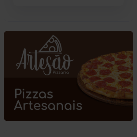
Pindaí
(103)
Piripá
(90)
Planalto
(59)
Poções
(182)
Polícia Civil
(58)
Polícia Militar
(27)
Política
(03)
Presidente Jânio Qu...
(125)