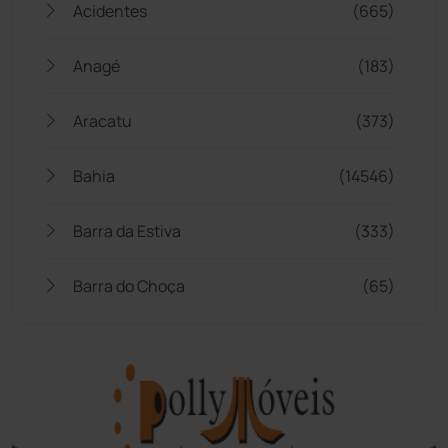
Acidentes
(665)
Anagé
(183)
Aracatu
(373)
Bahia
(14546)
Barra da Estiva
(333)
Barra do Choça
(65)
Belo Campo
(57)
Bom Jesus da Lapa
(508)