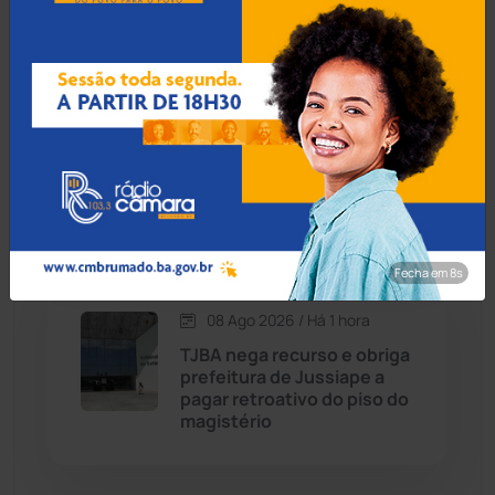
Lapa e caminhão deixa dois
mortos na BR-259
Caraíbas
(103)
Carinhanha
(300)
08 Ago 2026 / Há 46 min
Policial militar reage a
Caturama
(65)
assalto e mata suspeito
com tiro em Salvador
Chapada Diamantina
(430)
Fecha em 7s
Condeúba
(133)
08 Ago 2026 / Há 1 hora
TJBA nega recurso e obriga
Contendas do Sincorá
(79)
prefeitura de Jussiape a
pagar retroativo do piso do
Cordeiros
(49)
magistério
Dom Basílio
(391)