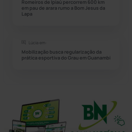
Romeiros de Ipiaú percorrem 600 km
em pau de arara rumo a Bom Jesus da
Lapa
Tanhaçu
(426)
Tanque Novo
(126)
Lúcia em:
Tecnologia
(12)
Mobilização busca regularização da
prática esportiva do Grau em Guanambi
Urandi
(157)
Vitória da Conquista
(2514)