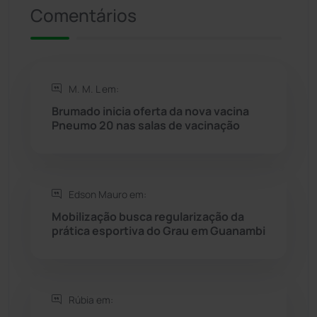
Riacho de Santana
(309)
Comentários
Rio de Contas
(410)
Rio do Antônio
(203)
M. M. L em:
Brumado inicia oferta da nova vacina
Rio do Pires
(98)
Pneumo 20 nas salas de vacinação
Saúde
(2427)
Edson Mauro em:
Seabra
(50)
Mobilização busca regularização da
prática esportiva do Grau em Guanambi
Sebastião Laranjeiras
(96)
Sítio do Mato
(42)
Rúbia em:
Sudoeste Baiano
(1530)