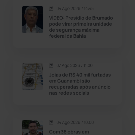
Jequié
(314)
04 Ago 2026 / 14:45
VÍDEO: Presídio de Brumado
pode virar primeira unidade
Jussiape
(98)
de segurança máxima
federal da Bahia
Justiça
(1470)
Lagoa Real
(182)
07 Ago 2026 / 11:00
Licínio de Almeida
(118)
Joias de R$ 40 mil furtadas
em Guanambi são
recuperadas após anúncio
Livramento de Nossa...
(1338)
nas redes sociais
Macaúbas
(714)
04 Ago 2026 / 10:00
Maetinga
(101)
Com 36 obras em