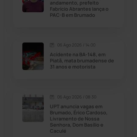
andamento, prefeito
Malhada
(82)
Fabrício Abrantes lança o
PAC-B em Brumado
Malhada de Pedras
(508)
Matina
(71)
06 Ago 2026 / 14:00
Acidente na BA-148, em
Mortugaba
(31)
Piatã, mata brumadense de
31 anos e motorista
Mundo
(437)
Oliveira dos Brejinhos
(67)
06 Ago 2026 / 08:30
Palmas de Monte Alto
(261)
UPT anuncia vagas em
Brumado, Érico Cardoso,
Livramento de Nossa
Paramirim
(342)
Senhora, Dom Basílio e
Caculé