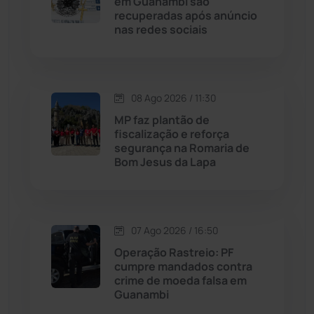
em Guanambi são
recuperadas após anúncio
Livramento de Nossa...
(1338)
nas redes sociais
Macaúbas
(715)
08 Ago 2026 / 11:30
Maetinga
(101)
MP faz plantão de
fiscalização e reforça
Malhada
(82)
segurança na Romaria de
Bom Jesus da Lapa
Malhada de Pedras
(508)
Matina
(71)
07 Ago 2026 / 16:50
Operação Rastreio: PF
Mortugaba
(31)
cumpre mandados contra
crime de moeda falsa em
Guanambi
Mundo
(437)