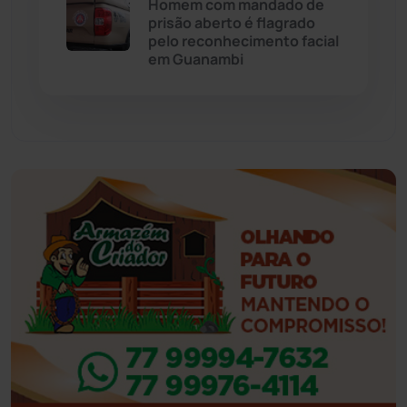
Homem com mandado de
prisão aberto é flagrado
pelo reconhecimento facial
Feira da Mata
(23)
em Guanambi
Guajeru
(130)
Guanambi
(3501)
Ibiassucê
(168)
Ibicoara
(221)
Ibipitanga
(116)
Ibitiara
(32)
Igaporã
(218)