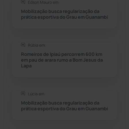
Edson Mauro em:
Seabra
(51)
Mobilização busca regularização da
prática esportiva do Grau em Guanambi
Sebastião Laranjeiras
(96)
Sítio do Mato
(42)
Rúbia em:
Sudoeste Baiano
(1530)
Romeiros de Ipiaú percorrem 600 km
em pau de arara rumo a Bom Jesus da
Lapa
Tanhaçu
(426)
Tanque Novo
(126)
Lúcia em:
Tecnologia
(12)
Mobilização busca regularização da
prática esportiva do Grau em Guanambi
Urandi
(157)