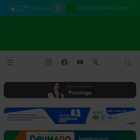
☀️
22°
Columbus
26°
92%
7km/h
33°/20°