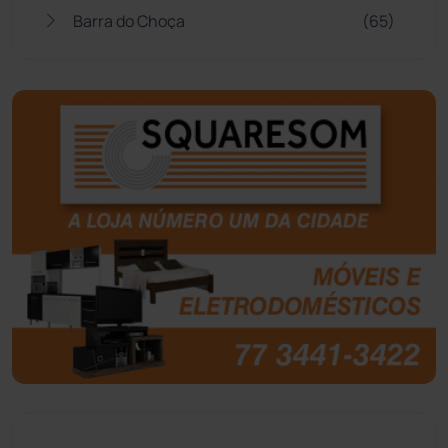
Barra do Choça
(65)
Belo Campo
(57)
Bom Jesus da Lapa
(510)
Boquira
(152)
Botuporã
(73)
Brasil
(7680)
Brumado
(31962)
Caculé
(697)