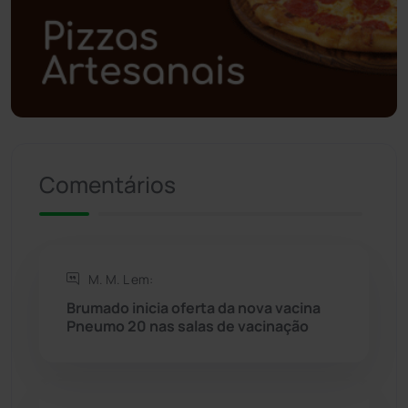
Polícia Militar
(27)
Política
(03)
Presidente Jânio Qu...
(125)
Riacho de Santana
(309)
Comentários
Rio de Contas
(411)
Rio do Antônio
(203)
M. M. L em:
Brumado inicia oferta da nova vacina
Rio do Pires
(98)
Pneumo 20 nas salas de vacinação
Saúde
(2429)