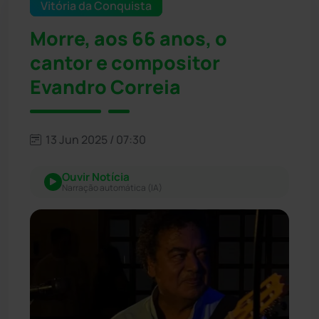
Vitória da Conquista
Morre, aos 66 anos, o
cantor e compositor
Evandro Correia
13 Jun 2025 / 07:30
Ouvir Notícia
Narração automática (IA)