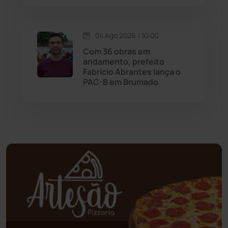
Oliveira dos Brejinhos
(67)
04 Ago 2026 / 10:00
Palmas de Monte Alto
(263)
Com 36 obras em
andamento, prefeito
Paramirim
(342)
Fabrício Abrantes lança o
PAC-B em Brumado
Pindaí
(103)
Piripá
(90)
Planalto
(59)
Poções
(182)
Polícia Civil
(59)