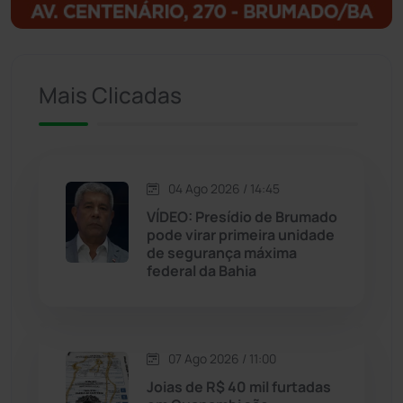
Ituaçu
(256)
Iuiu
(173)
Mais Clicadas
Jacaraci
(97)
Jequié
(314)
04 Ago 2026 / 14:45
VÍDEO: Presídio de Brumado
pode virar primeira unidade
Jussiape
(98)
de segurança máxima
federal da Bahia
Justiça
(1470)
Lagoa Real
(182)
07 Ago 2026 / 11:00
Licínio de Almeida
(118)
Joias de R$ 40 mil furtadas