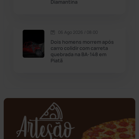
Diamantina
Mortugaba
(31)
Mundo
(437)
06 Ago 2026 / 08:00
Oliveira dos Brejinhos
(67)
Dois homens morrem após
carro colidir com carreta
Palmas de Monte Alto
(260)
quebrada na BA-148 em
Piatã
Paramirim
(342)
Pindaí
(103)
Piripá
(90)
Planalto
(59)