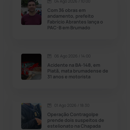
04 Ago 2026 / 10:00
Lagoa Real
(182)
Com 36 obras em
andamento, prefeito
Licínio de Almeida
(118)
Fabrício Abrantes lança o
PAC-B em Brumado
Livramento de Nossa...
(1338)
Macaúbas
(714)
06 Ago 2026 / 14:00
Acidente na BA-148, em
Maetinga
(101)
Piatã, mata brumadense de
31 anos e motorista
Malhada
(82)
Malhada de Pedras
(508)
01 Ago 2026 / 18:30
Operação Contragolpe
Matina
(71)
prende dois suspeitos de
estelionato na Chapada