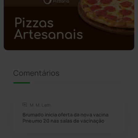
Poções
(182)
Polícia Civil
(58)
Polícia Militar
(27)
Política
(03)
Presidente Jânio Qu...
(125)
Comentários
Riacho de Santana
(309)
Rio de Contas
(410)
M. M. L em:
Brumado inicia oferta da nova vacina
Rio do Antônio
(203)
Pneumo 20 nas salas de vacinação
Rio do Pires
(98)