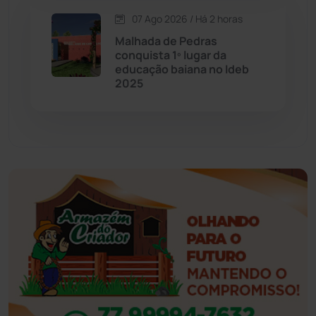
07 Ago 2026 / Há 2 horas
Esportes
(522)
Malhada de Pedras
conquista 1º lugar da
Eventos
(24)
educação baiana no Ideb
2025
Feira da Mata
(23)
Guajeru
(130)
Guanambi
(3496)
Ibiassucê
(167)
Ibicoara
(221)
Ibipitanga
(116)