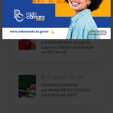
'salvá-las' de abuso
Chapada Diamantina
(430)
Condeúba
(133)
07 Ago 2026 / Há 1 hora
Fecha em 7s
TCM-BA adverte ex-
Contendas do Sincorá
(79)
prefeito de Bom Jesus da
Lapa por falhas em licitação
Cordeiros
(49)
de R$ 793 mil
Dom Basílio
(391)
07 Ago 2026 / Há 1 hora
Economia
(1235)
Famílias brasileiras
perderam R$ 62,5 bilhões
Educação
(232)
para bets em 2025
Érico Cardoso
(82)