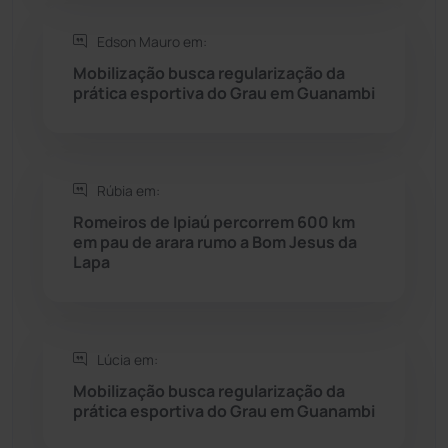
Edson Mauro em:
Saúde
(2427)
Mobilização busca regularização da
prática esportiva do Grau em Guanambi
Seabra
(50)
Sebastião Laranjeiras
(96)
Rúbia em:
Sítio do Mato
(42)
Romeiros de Ipiaú percorrem 600 km
em pau de arara rumo a Bom Jesus da
Lapa
Sudoeste Baiano
(1530)
Tanhaçu
(426)
Lúcia em:
Tanque Novo
(126)
Mobilização busca regularização da
prática esportiva do Grau em Guanambi
Tecnologia
(12)