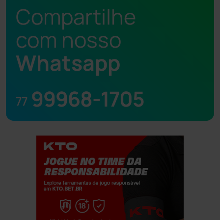
Compartilhe
com nosso
Whatsapp
99968-1705
77