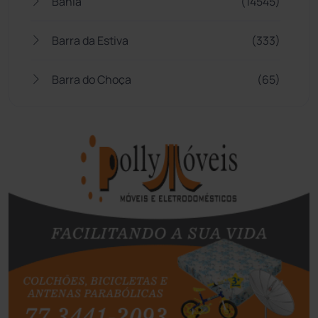
Bahia
(14545)
Barra da Estiva
(333)
Barra do Choça
(65)
Belo Campo
(57)
Bom Jesus da Lapa
(507)
Boquira
(152)
Botuporã
(72)
Brasil
(7680)
Brumado
(31955)