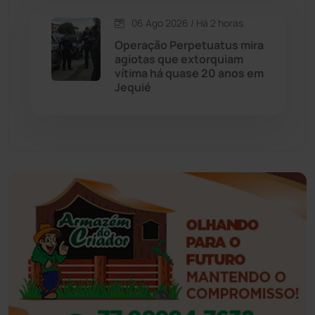
06 Ago 2026 / Há 2 horas
Eventos
(24)
Operação Perpetuatus mira
agiotas que extorquiam
vítima há quase 20 anos em
Feira da Mata
(23)
Jequié
Guajeru
(130)
Guanambi
(3492)
Ibiassucê
(167)
Ibicoara
(220)
Ibipitanga
(116)
Ibitiara
(32)