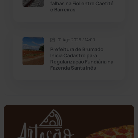
falhas na Fiol entre Caetité
Mundo
(436)
e Barreiras
Oliveira dos Brejinhos
(67)
01 Ago 2026 / 14:00
Palmas de Monte Alto
(260)
Prefeitura de Brumado
Inicia Cadastro para
Paramirim
(342)
Regularização Fundiária na
Fazenda Santa Inês
Pindaí
(103)
Piripá
(90)
Planalto
(59)
Poções
(182)