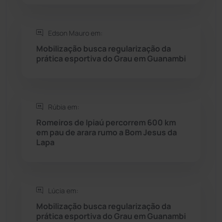
Saúde
(2427)
Edson Mauro em:
Seabra
(50)
Mobilização busca regularização da
prática esportiva do Grau em Guanambi
Sebastião Laranjeiras
(96)
Sítio do Mato
(42)
Rúbia em:
Sudoeste Baiano
(1530)
Romeiros de Ipiaú percorrem 600 km
em pau de arara rumo a Bom Jesus da
Lapa
Tanhaçu
(425)
Tanque Novo
(126)
Lúcia em:
Tecnologia
(12)
Mobilização busca regularização da
prática esportiva do Grau em Guanambi