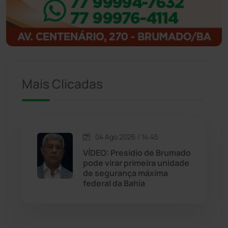
Igaporã
(218)
Ituaçu
(256)
Iuiu
(173)
Mais Clicadas
Jacaraci
(97)
Jequié
(312)
04 Ago 2026 / 14:45
VÍDEO: Presídio de Brumado
pode virar primeira unidade
Jussiape
(97)
de segurança máxima
federal da Bahia
Justiça
(1466)
Lagoa Real
(182)