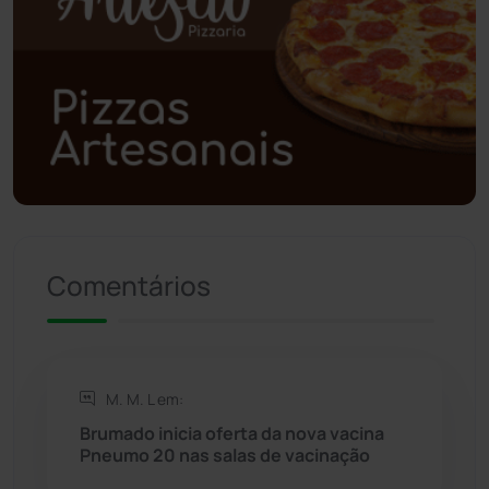
Polícia Civil
(57)
Polícia Militar
(27)
Política
(03)
Presidente Jânio Qu...
(125)
Riacho de Santana
(309)
Comentários
Rio de Contas
(410)
Rio do Antônio
(203)
M. M. L em:
Brumado inicia oferta da nova vacina
Rio do Pires
(97)
Pneumo 20 nas salas de vacinação