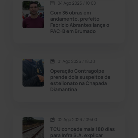
04 Ago 2026 / 10:00
Licínio de Almeida
(118)
Com 36 obras em
andamento, prefeito
Fabrício Abrantes lança o
Livramento de Nossa...
(1338)
PAC-B em Brumado
Macaúbas
(713)
01 Ago 2026 / 18:30
Maetinga
(101)
Operação Contragolpe
prende dois suspeitos de
Malhada
(82)
estelionato na Chapada
Diamantina
Malhada de Pedras
(507)
Matina
(71)
02 Ago 2026 / 09:00
TCU concede mais 180 dias
Mortugaba
(31)
para Infra S.A. explicar