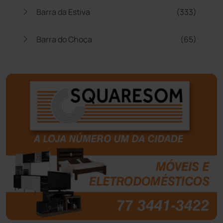
Barra da Estiva
(333)
Barra do Choça
(65)
Belo Campo
(57)
Bom Jesus da Lapa
(505)
Boquira
(152)
Botuporã
(72)
Brasil
(7679)
Brumado
(31955)