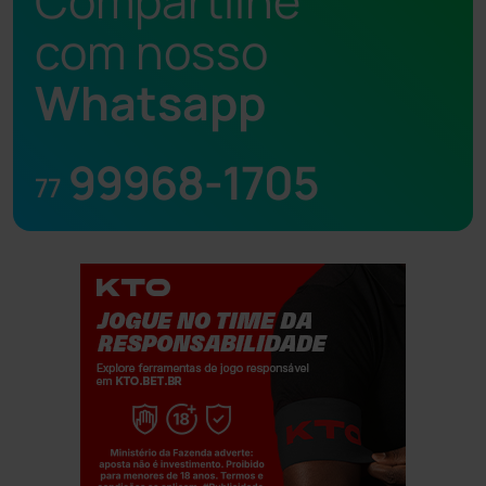
Compartilhe
com nosso
Whatsapp
99968-1705
77