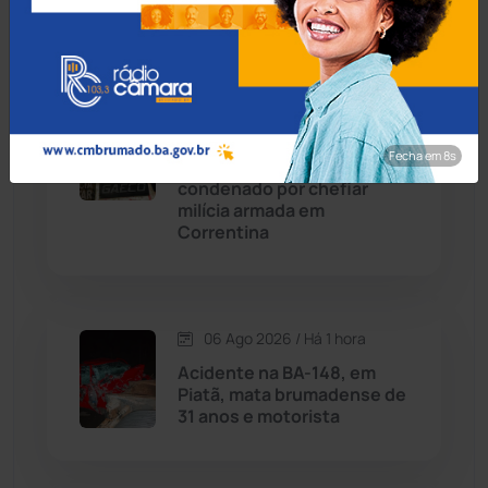
estadual
Chapada Diamantina
(430)
Condeúba
(133)
06 Ago 2026 / Há 1 hora
Contendas do Sincorá
(79)
Operação Terra Justa:
Fecha em 7s
Sargento da PM é
Cordeiros
(49)
condenado por chefiar
milícia armada em
Correntina
Dom Basílio
(391)
Economia
(1235)
06 Ago 2026 / Há 1 hora
Educação
(232)
Acidente na BA-148, em
Piatã, mata brumadense de
31 anos e motorista
Érico Cardoso
(82)
Esportes
(522)