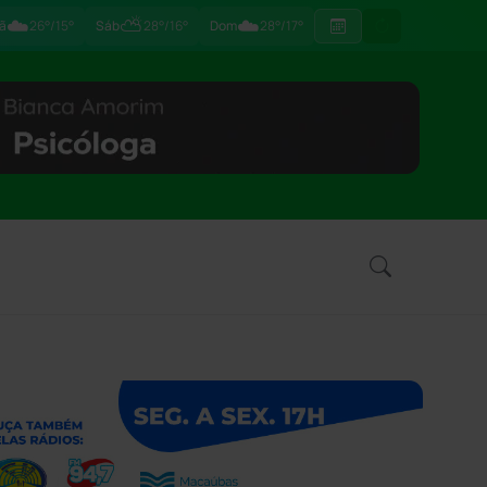
☁️
⛅
☁️
ã
26°/15°
Sáb
28°/16°
Dom
28°/17°