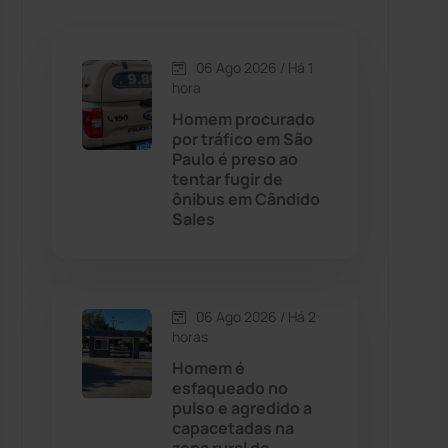
Caetanos
(47)
Caetité
(1504)
06 Ago 2026 / Há 1
hora
Candiba
(157)
Homem procurado
por tráfico em São
Paulo é preso ao
Cândido Sales
(121)
tentar fugir de
ônibus em Cândido
Sales
Caraíbas
(103)
Carinhanha
(299)
06 Ago 2026 / Há 2
Caturama
(65)
horas
Homem é
esfaqueado no
Chapada Diamantina
(430)
pulso e agredido a
capacetadas na
Condeúba
(133)