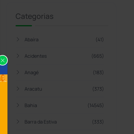
Categorias
Abaíra
(41)
Acidentes
(665)
Anagé
(183)
Aracatu
(373)
Bahia
(14545)
Barra da Estiva
(333)