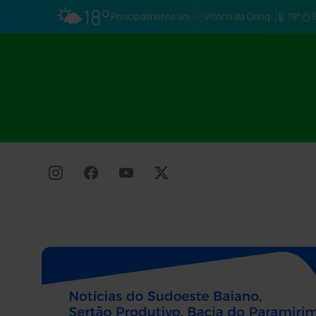
🌤️
18°
Principalmente limpo
Vitória da Conq…
19°