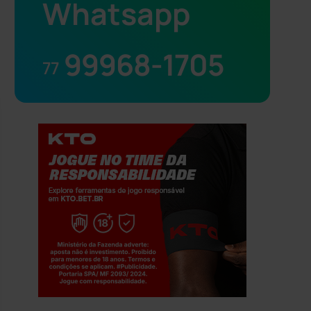
Whatsapp
99968-1705
77
Jogue com responsabilidade. 18+