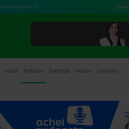
88%
7km/h
25°/16°
Amanh
Inicial
Notícias
Eventos
Vídeos
Contato