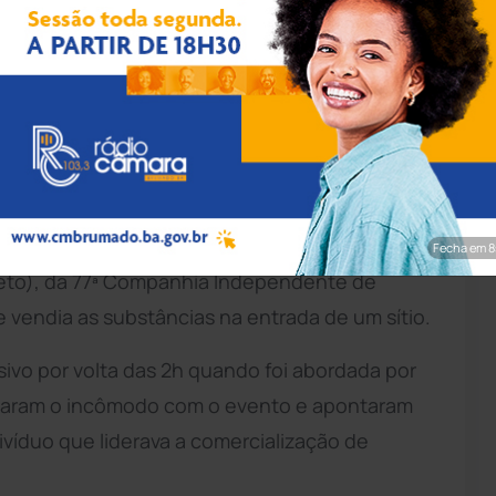
pp/Achei Sudoeste
ecentes em uma festa do tipo "paredão"
rugada deste sábado (5), no bairro
peito foi flagrado por policiais militares do
Fecha em 7
eto), da 77ª Companhia Independente de
endia as substâncias na entrada de um sítio.
sivo por volta das 2h quando foi abordada por
ataram o incômodo com o evento e apontaram
divíduo que liderava a comercialização de