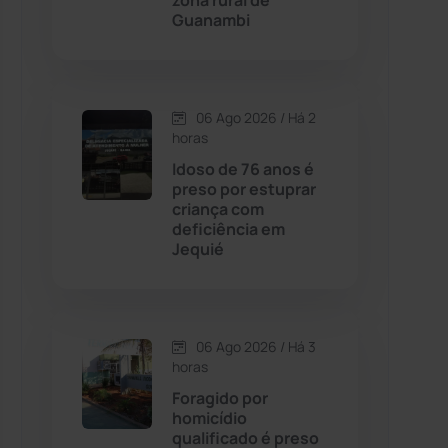
zona rural de
Guanambi
Contendas do Sincorá
(79)
Cordeiros
(49)
06 Ago 2026 / Há 2
horas
Dom Basílio
(391)
Idoso de 76 anos é
preso por estuprar
criança com
Economia
(1235)
deficiência em
Jequié
Educação
(232)
Érico Cardoso
(82)
06 Ago 2026 / Há 3
horas
Esportes
(522)
Foragido por
homicídio
Eventos
(24)
qualificado é preso