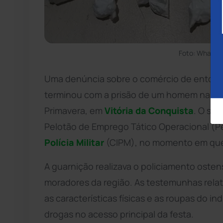
Foto: WhatsA
Uma denúncia sobre o comércio de entorp
terminou com a prisão de um homem na mad
Primavera, em
Vitória da Conquista
. O sus
Pelotão de Emprego Tático Operacional (P
Polícia Militar
(CIPM), no momento em que v
A guarnição realizava o policiamento osten
moradores da região. As testemunhas rel
as características físicas e as roupas do in
drogas no acesso principal da festa.