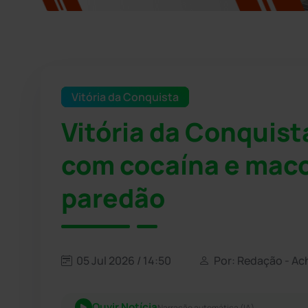
Vitória da Conquista
Vitória da Conquist
com cocaína e maco
paredão
05 Jul 2026 / 14:50
Por: Redação - Ac
Ouvir Notícia
Narração automática (IA)