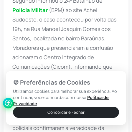
Segundo informou o 24º Batalhão de
Polícia Militar
(BPM) ao site Achei
Sudoeste, o caso aconteceu por volta das
19h, na Rua Manoel Joaquim Gomes dos
Santos, localizada no bairro Baraúnas.
Moradores que presenciaram a confusão
acionaram o Centro Integrado de
Comunicações (Cicom), informando que
uma briga generalizada estava ocorrendo
🍪 Preferências de Cookies
no meio da rua.
Utilizamos cookies para melhorar sua experiência. Ao
continuar, você concorda com nossa
Política de
Uma guarnição de rádio patrulha foi
Privacidade
.
deslocada imediatamente para o
Concordar e Fechar
endereço. Ao chegarem ao local, os
policiais confirmaram a veracidade da