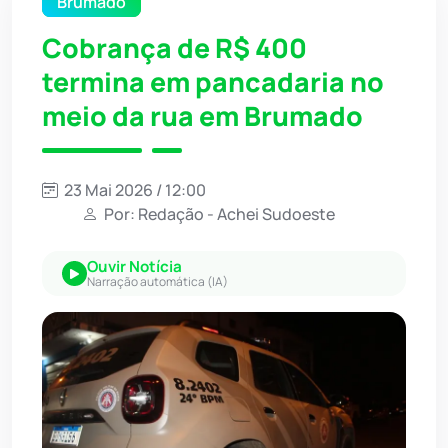
Brumado
Cobrança de R$ 400
termina em pancadaria no
meio da rua em Brumado
23 Mai 2026 / 12:00
Por: Redação - Achei Sudoeste
Ouvir Notícia
Narração automática (IA)