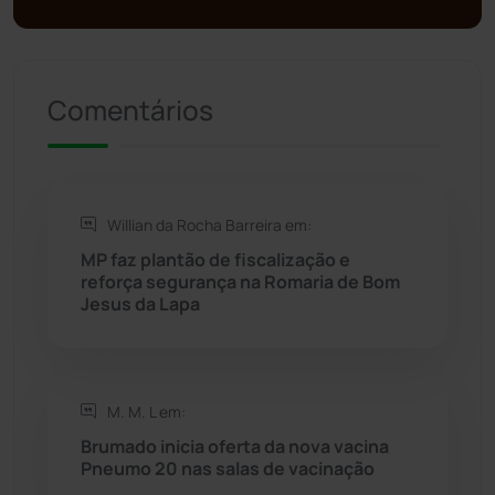
Presidente Jânio Qu...
(125)
Comentários
Riacho de Santana
(309)
Rio de Contas
(411)
Willian da Rocha Barreira em:
Rio do Antônio
(203)
MP faz plantão de fiscalização e
reforça segurança na Romaria de Bom
Rio do Pires
(98)
Jesus da Lapa
Saúde
(2430)
M. M. L em:
Seabra
(51)
Brumado inicia oferta da nova vacina
Pneumo 20 nas salas de vacinação
Sebastião Laranjeiras
(96)