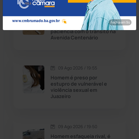
10 Ago 2026 / Há 1 hora
Candiba
(157)
Obras dos 150 anos em
Fecha em 8s
Brumado: Prefeito pede
Cândido Sales
(121)
paciência com o trânsito na
Avenida Centenário
Caraíbas
(103)
Carinhanha
(300)
09 Ago 2026 / 19:55
Homem é preso por
Caturama
(65)
estupro de vulnerável e
violência sexual em
Juazeiro
Chapada Diamantina
(430)
Condeúba
(133)
09 Ago 2026 / 19:50
Contendas do Sincorá
(79)
Homem esfaqueia rival, é