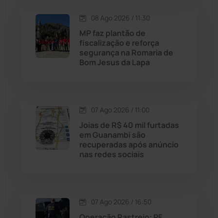
Macaúbas
(715)
08 Ago 2026 / 11:30
Maetinga
(101)
MP faz plantão de
fiscalização e reforça
segurança na Romaria de
Malhada
(82)
Bom Jesus da Lapa
Malhada de Pedras
(508)
Matina
(71)
07 Ago 2026 / 11:00
Joias de R$ 40 mil furtadas
em Guanambi são
Mortugaba
(31)
recuperadas após anúncio
nas redes sociais
Mundo
(438)
Oliveira dos Brejinhos
(67)
07 Ago 2026 / 16:50
Operação Rastreio: PF
Palmas de Monte Alto
(266)