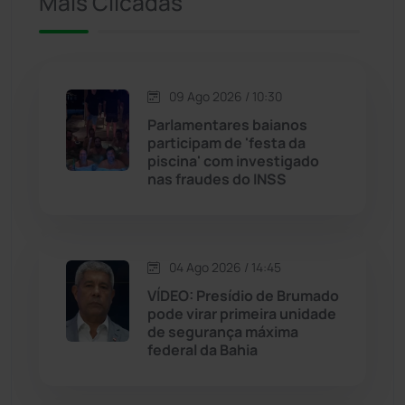
Mais Clicadas
Iuiu
(174)
Jacaraci
(97)
09 Ago 2026 / 10:30
Jequié
(314)
Parlamentares baianos
participam de 'festa da
piscina' com investigado
Jussiape
(98)
nas fraudes do INSS
Justiça
(1471)
Lagoa Real
(182)
04 Ago 2026 / 14:45
VÍDEO: Presídio de Brumado
Licínio de Almeida
(118)
pode virar primeira unidade
de segurança máxima
federal da Bahia
Livramento de Nossa...
(1339)