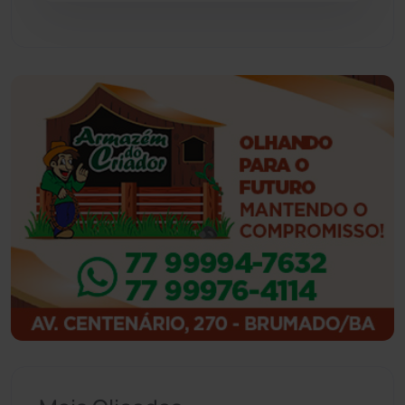
Guajeru
(130)
Guanambi
(3503)
Ibiassucê
(168)
Ibicoara
(221)
Ibipitanga
(116)
Ibitiara
(33)
Igaporã
(218)
Ituaçu
(256)