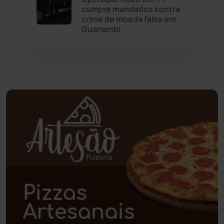
cumpre mandados contra
crime de moeda falsa em
Paramirim
(342)
Guanambi
Pindaí
(103)
Piripá
(90)
Planalto
(59)
Poções
(182)
Polícia Civil
(61)
Polícia Militar
(28)
Política
(03)