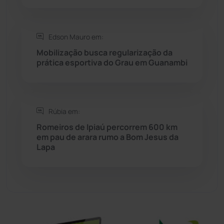
Sítio do Mato
(42)
Edson Mauro em:
Sudoeste Baiano
(1531)
Mobilização busca regularização da
prática esportiva do Grau em Guanambi
Tanhaçu
(427)
Tanque Novo
(126)
Rúbia em:
Romeiros de Ipiaú percorrem 600 km
Tecnologia
(12)
em pau de arara rumo a Bom Jesus da
Lapa
Urandi
(158)
Vitória da Conquista
(2517)