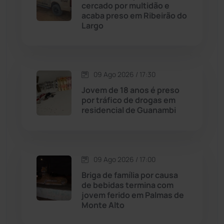
cercado por multidão e
Cordeiros
(49)
acaba preso em Ribeirão do
Largo
Dom Basílio
(391)
Economia
(1236)
09 Ago 2026 / 17:30
Jovem de 18 anos é preso
Educação
(232)
por tráfico de drogas em
residencial de Guanambi
Érico Cardoso
(82)
Esportes
(522)
09 Ago 2026 / 17:00
Briga de família por causa
Eventos
(24)
de bebidas termina com
jovem ferido em Palmas de
Monte Alto
Feira da Mata
(23)