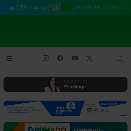
☀️
23°
Columbus
27°
92%
7km/h
32°/22°