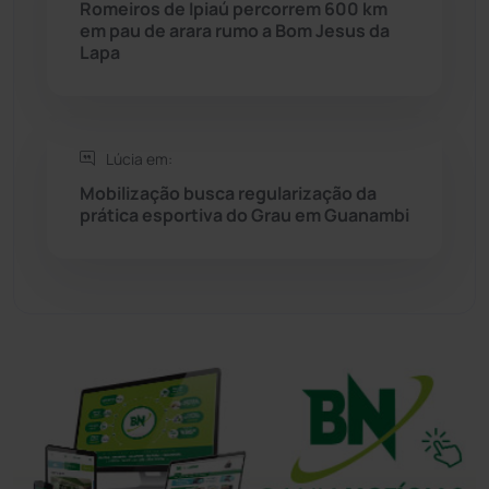
Romeiros de Ipiaú percorrem 600 km
em pau de arara rumo a Bom Jesus da
Lapa
Sudoeste Baiano
(1530)
Tanhaçu
(426)
Lúcia em:
Tanque Novo
(126)
Mobilização busca regularização da
prática esportiva do Grau em Guanambi
Tecnologia
(12)
Urandi
(156)
Vitória da Conquista
(2513)