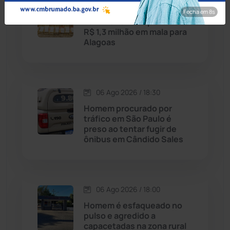
Tanhaçu: Homem é detido
Fecha em 7s
na BA-026 transportando
Cândido Sales
(121)
R$ 1,3 milhão em mala para
Alagoas
Caraíbas
(103)
Carinhanha
(299)
06 Ago 2026 / 18:30
Homem procurado por
Caturama
(65)
tráfico em São Paulo é
preso ao tentar fugir de
ônibus em Cândido Sales
Chapada Diamantina
(430)
Condeúba
(133)
06 Ago 2026 / 18:00
Contendas do Sincorá
(79)
Homem é esfaqueado no
pulso e agredido a
Cordeiros
(49)
capacetadas na zona rural