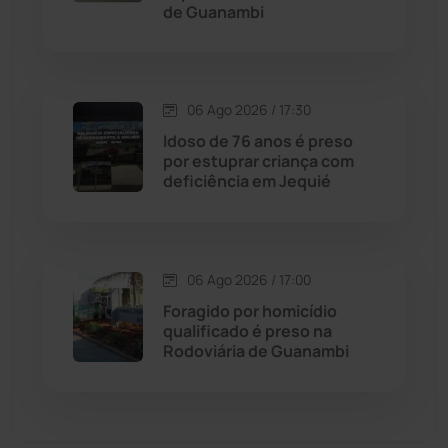
de Guanambi
Dom Basílio
(391)
Economia
(1235)
06 Ago 2026 / 17:30
Idoso de 76 anos é preso
Educação
(232)
por estuprar criança com
deficiência em Jequié
Érico Cardoso
(82)
Esportes
(522)
06 Ago 2026 / 17:00
Foragido por homicídio
Eventos
(24)
qualificado é preso na
Rodoviária de Guanambi
Feira da Mata
(23)
Guajeru
(130)