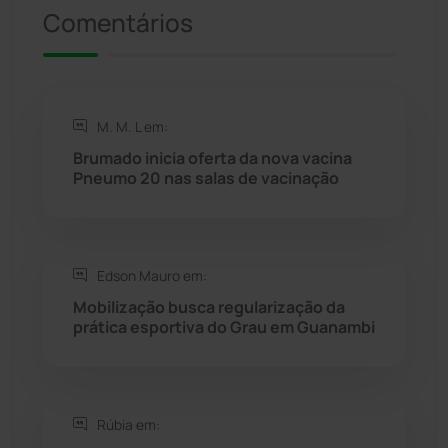
Presidente Jânio Qu...
(125)
Comentários
Riacho de Santana
(309)
Rio de Contas
(410)
M. M. L em:
Brumado inicia oferta da nova vacina
Rio do Antônio
(203)
Pneumo 20 nas salas de vacinação
Rio do Pires
(98)
Edson Mauro em:
Saúde
(2427)
Mobilização busca regularização da
prática esportiva do Grau em Guanambi
Seabra
(50)
Sebastião Laranjeiras
(96)
Rúbia em:
Sítio do Mato
(42)