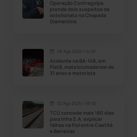
Operação Contragolpe
Maetinga
(101)
prende dois suspeitos de
estelionato na Chapada
Diamantina
Malhada
(82)
Malhada de Pedras
(507)
06 Ago 2026 / 14:00
Matina
(71)
Acidente na BA-148, em
Piatã, mata brumadense de
31 anos e motorista
Mortugaba
(31)
Mundo
(436)
02 Ago 2026 / 09:00
Oliveira dos Brejinhos
(67)
TCU concede mais 180 dias
para Infra S.A. explicar
Palmas de Monte Alto
(260)
falhas na Fiol entre Caetité
e Barreiras