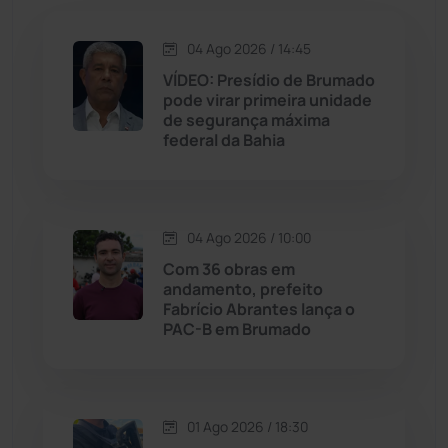
Jacaraci
(97)
04 Ago 2026 / 14:45
VÍDEO: Presídio de Brumado
Jequié
(313)
pode virar primeira unidade
de segurança máxima
federal da Bahia
Jussiape
(97)
Justiça
(1466)
04 Ago 2026 / 10:00
Lagoa Real
(182)
Com 36 obras em
andamento, prefeito
Licínio de Almeida
(118)
Fabrício Abrantes lança o
PAC-B em Brumado
Livramento de Nossa...
(1338)
Macaúbas
(713)
01 Ago 2026 / 18:30