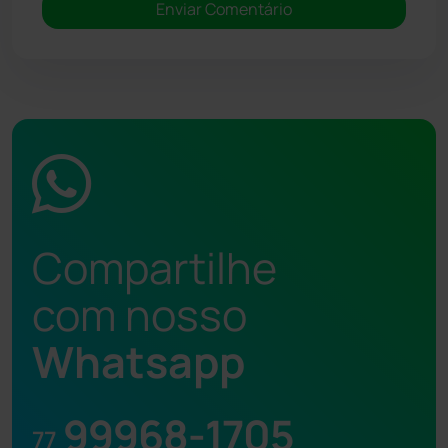
Compartilhe
com nosso
Whatsapp
99968-1705
77