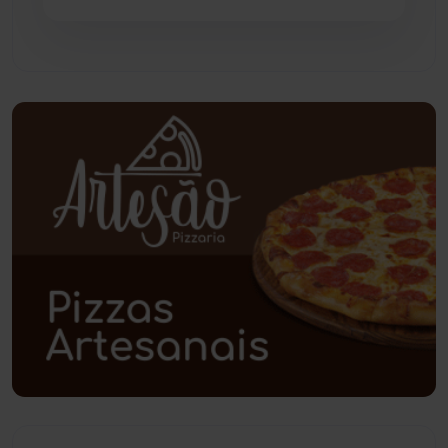
Paramirim
(342)
Pindaí
(103)
Piripá
(90)
Planalto
(59)
Poções
(182)
Polícia Civil
(57)
Polícia Militar
(27)
Política
(03)