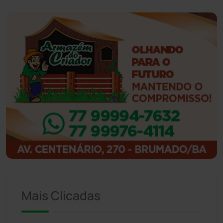
Guanambi
(3494)
Ibiassucê
(167)
Ibicoara
(220)
Ibipitanga
(116)
Ibitiara
(32)
Igaporã
(218)
Ituaçu
(256)
Mais Clicadas
Iuiu
(173)