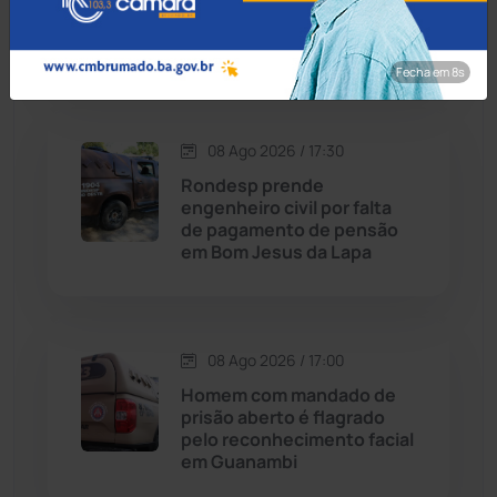
Cordeiros
(49)
motocicleta furtada em
Guanambi
Fecha em 7s
Dom Basílio
(391)
Economia
(1236)
08 Ago 2026 / 17:30
Rondesp prende
Educação
(232)
engenheiro civil por falta
de pagamento de pensão
em Bom Jesus da Lapa
Érico Cardoso
(82)
Esportes
(522)
08 Ago 2026 / 17:00
Eventos
(24)
Homem com mandado de
prisão aberto é flagrado
pelo reconhecimento facial
Feira da Mata
(23)
em Guanambi