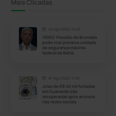
Iuiu
(173)
Mais Clicadas
Jacaraci
(97)
Jequié
(314)
04 Ago 2026 / 14:45
VÍDEO: Presídio de Brumado
pode virar primeira unidade
Jussiape
(98)
de segurança máxima
federal da Bahia
Justiça
(1470)
Lagoa Real
(182)
07 Ago 2026 / 11:00
Licínio de Almeida
(118)
Joias de R$ 40 mil furtadas
em Guanambi são
recuperadas após anúncio
Livramento de Nossa...
(1338)
nas redes sociais
Macaúbas
(715)