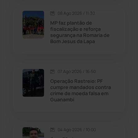
08 Ago 2026 / 11:30
Maetinga
(101)
MP faz plantão de
fiscalização e reforça
Malhada
(82)
segurança na Romaria de
Bom Jesus da Lapa
Malhada de Pedras
(508)
Matina
(71)
07 Ago 2026 / 16:50
Operação Rastreio: PF
Mortugaba
(31)
cumpre mandados contra
crime de moeda falsa em
Guanambi
Mundo
(437)
Oliveira dos Brejinhos
(67)
04 Ago 2026 / 10:00
Palmas de Monte Alto
(263)