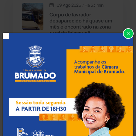
09 Ago 2026 / Há 33 min
Candiba
(157)
Corpo de lavrador
desaparecido há quase um
Cândido Sales
(121)
mês é encontrado na zona
rural de Ibiassucê
Caraíbas
(103)
Carinhanha
(300)
08 Ago 2026 / 18:30
Botuporã alcança melhor
Caturama
(65)
desempenho no Ensino
Médio da Bahia no Ideb
2025
Chapada Diamantina
(430)
Condeúba
(133)
08 Ago 2026 / 18:00
Contendas do Sincorá
(79)
Menor de 13 anos é
apreendido pilotando