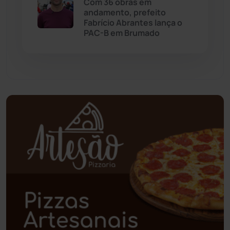
Com 36 obras em
andamento, prefeito
Paramirim
(342)
Fabrício Abrantes lança o
PAC-B em Brumado
Pindaí
(103)
Piripá
(90)
Planalto
(59)
Poções
(182)
Polícia Civil
(59)
Polícia Militar
(27)
Política
(03)