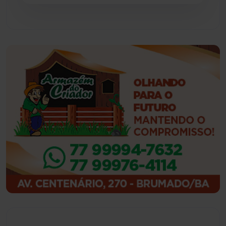
Guajeru
(130)
Guanambi
(3501)
Ibiassucê
(168)
Ibicoara
(221)
Ibipitanga
(116)
Ibitiara
(32)
Igaporã
(218)
Ituaçu
(256)