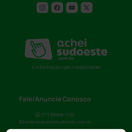
A informação com credibilidade!
Fale/Anuncie Conosco
(77) 99968-1705
redacao@acheisudoeste.com.br