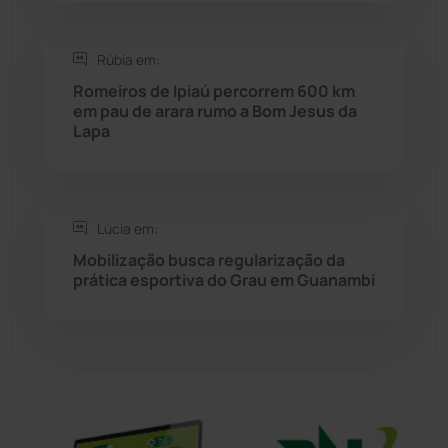
Sítio do Mato
(42)
Rúbia em:
Sudoeste Baiano
(1530)
Romeiros de Ipiaú percorrem 600 km
em pau de arara rumo a Bom Jesus da
Lapa
Tanhaçu
(426)
Tanque Novo
(126)
Lúcia em:
Tecnologia
(12)
Mobilização busca regularização da
prática esportiva do Grau em Guanambi
Urandi
(157)
Vitória da Conquista
(2516)