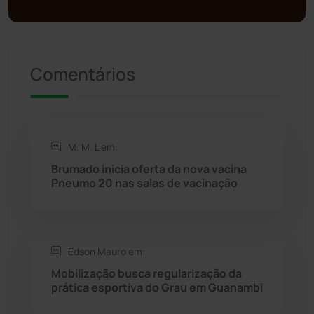
Presidente Jânio Qu...
(125)
Riacho de Santana
(309)
Comentários
Rio de Contas
(411)
Rio do Antônio
(203)
M. M. L em:
Brumado inicia oferta da nova vacina
Rio do Pires
(98)
Pneumo 20 nas salas de vacinação
Saúde
(2429)
Edson Mauro em:
Seabra
(51)
Mobilização busca regularização da
prática esportiva do Grau em Guanambi
Sebastião Laranjeiras
(96)