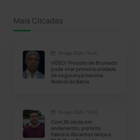
Ituaçu
(256)
Mais Clicadas
Iuiu
(173)
Jacaraci
(97)
04 Ago 2026 / 14:45
VÍDEO: Presídio de Brumado
Jequié
(313)
pode virar primeira unidade
de segurança máxima
federal da Bahia
Jussiape
(97)
Justiça
(1466)
04 Ago 2026 / 10:00
Lagoa Real
(182)
Com 36 obras em
andamento, prefeito
Licínio de Almeida
(118)
Fabrício Abrantes lança o