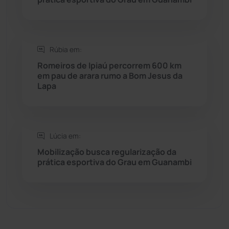
Seabra
(50)
Sebastião Laranjeiras
(96)
Rúbia em:
Sítio do Mato
(42)
Romeiros de Ipiaú percorrem 600 km
em pau de arara rumo a Bom Jesus da
Lapa
Sudoeste Baiano
(1530)
Tanhaçu
(426)
Lúcia em:
Tanque Novo
(126)
Mobilização busca regularização da
prática esportiva do Grau em Guanambi
Tecnologia
(12)
Urandi
(156)