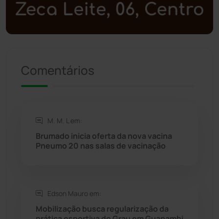
Polícia Militar
(27)
Política
(03)
Presidente Jânio Qu...
(125)
Comentários
Riacho de Santana
(309)
Rio de Contas
(410)
M. M. L em:
Brumado inicia oferta da nova vacina
Rio do Antônio
(203)
Pneumo 20 nas salas de vacinação
Rio do Pires
(98)
Edson Mauro em:
Saúde
(2427)
Mobilização busca regularização da
prática esportiva do Grau em Guanambi