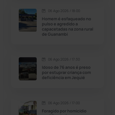
Condeúba
(133)
06 Ago 2026 / 18:00
Contendas do Sincorá
(79)
Homem é esfaqueado no
pulso e agredido a
Cordeiros
(49)
capacetadas na zona rural
de Guanambi
Dom Basílio
(391)
Economia
(1235)
06 Ago 2026 / 17:30
Idoso de 76 anos é preso
Educação
(232)
por estuprar criança com
deficiência em Jequié
Érico Cardoso
(82)
Esportes
(522)
06 Ago 2026 / 17:00
Foragido por homicídio
Eventos
(24)