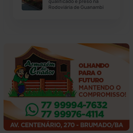
qualificado é preso na
Rodoviária de Guanambi
Feira da Mata
(23)
Guajeru
(130)
Guanambi
(3494)
Ibiassucê
(167)
Ibicoara
(220)
Ibipitanga
(116)
Ibitiara
(32)
Igaporã
(218)