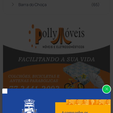
Barra do Choça
(65)
Belo Campo
(57)
Bom Jesus da Lapa
(505)
Boquira
(152)
Botuporã
(72)
Brasil
(7679)
Brumado
(31955)
Caculé
(696)