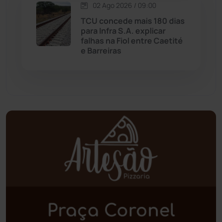
02 Ago 2026 / 09:00
Oliveira dos Brejinhos
(67)
TCU concede mais 180 dias
para Infra S.A. explicar
Palmas de Monte Alto
(260)
falhas na Fiol entre Caetité
e Barreiras
Paramirim
(342)
Pindaí
(103)
Piripá
(90)
Planalto
(59)
Poções
(182)
Polícia Civil
(57)