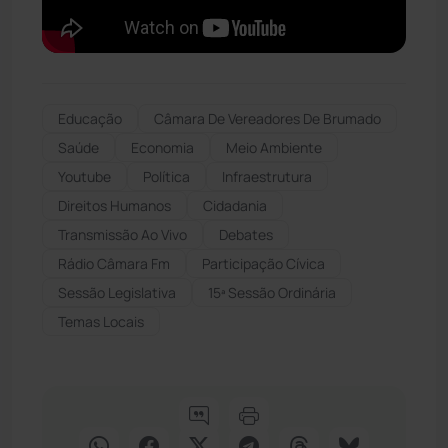
Educação
Câmara De Vereadores De Brumado
Saúde
Economia
Meio Ambiente
Youtube
Política
Infraestrutura
Direitos Humanos
Cidadania
Transmissão Ao Vivo
Debates
Rádio Câmara Fm
Participação Cívica
Sessão Legislativa
15ª Sessão Ordinária
Temas Locais