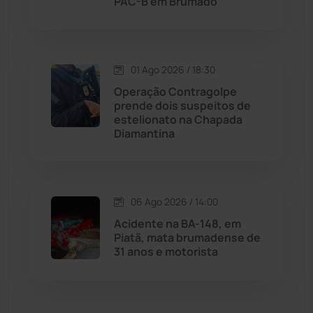
PAC-B em Brumado
Livramento de Nossa...
(1338)
Macaúbas
(713)
01 Ago 2026 / 18:30
Operação Contragolpe
Maetinga
(101)
prende dois suspeitos de
estelionato na Chapada
Diamantina
Malhada
(82)
Malhada de Pedras
(507)
06 Ago 2026 / 14:00
Matina
(71)
Acidente na BA-148, em
Piatã, mata brumadense de
31 anos e motorista
Mortugaba
(31)
Mundo
(436)