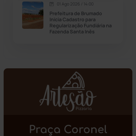
01 Ago 2026 / 14:00
Palmas de Monte Alto
(260)
Prefeitura de Brumado
Inicia Cadastro para
Paramirim
(342)
Regularização Fundiária na
Fazenda Santa Inês
Pindaí
(103)
Piripá
(90)
Planalto
(59)
Poções
(182)
Polícia Civil
(57)
Polícia Militar
(27)