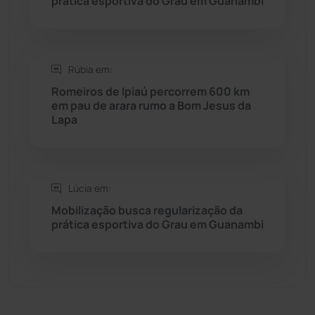
prática esportiva do Grau em Guanambi
Sebastião Laranjeiras
(96)
Sítio do Mato
(42)
Rúbia em:
Sudoeste Baiano
(1530)
Romeiros de Ipiaú percorrem 600 km
em pau de arara rumo a Bom Jesus da
Lapa
Tanhaçu
(425)
Tanque Novo
(126)
Lúcia em:
Tecnologia
(12)
Mobilização busca regularização da
prática esportiva do Grau em Guanambi
Urandi
(156)
Vitória da Conquista
(2513)