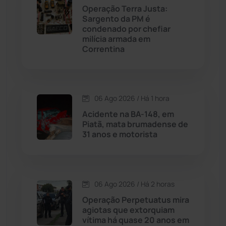
Contendas do Sincorá
(79)
Operação Terra Justa:
Sargento da PM é
Cordeiros
(49)
condenado por chefiar
milícia armada em
Correntina
Dom Basílio
(391)
Economia
(1235)
06 Ago 2026 / Há 1 hora
Educação
(232)
Acidente na BA-148, em
Piatã, mata brumadense de
31 anos e motorista
Érico Cardoso
(82)
Esportes
(522)
06 Ago 2026 / Há 2 horas
Eventos
(24)
Operação Perpetuatus mira
agiotas que extorquiam
vítima há quase 20 anos em
Feira da Mata
(23)