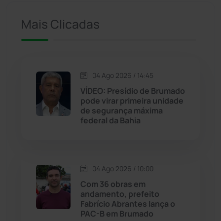
Iuiu
(173)
Mais Clicadas
Jacaraci
(97)
Jequié
(312)
04 Ago 2026 / 14:45
VÍDEO: Presídio de Brumado
pode virar primeira unidade
Jussiape
(97)
de segurança máxima
federal da Bahia
Justiça
(1466)
Lagoa Real
(182)
04 Ago 2026 / 10:00
Licínio de Almeida
(118)
Com 36 obras em
andamento, prefeito
Fabrício Abrantes lança o
Livramento de Nossa...
(1338)
PAC-B em Brumado