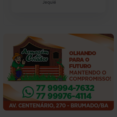
Jequié
Guajeru
(130)
Guanambi
(3492)
Ibiassucê
(167)
Ibicoara
(220)
Ibipitanga
(116)
Ibitiara
(32)
Igaporã
(218)
Ituaçu
(256)