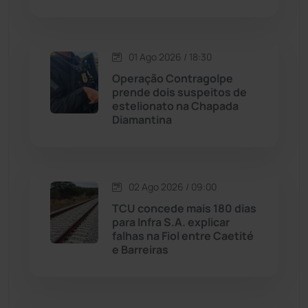
Macaúbas
(713)
01 Ago 2026 / 18:30
Maetinga
(101)
Operação Contragolpe
prende dois suspeitos de
Malhada
(82)
estelionato na Chapada
Diamantina
Malhada de Pedras
(507)
Matina
(71)
02 Ago 2026 / 09:00
TCU concede mais 180 dias
Mortugaba
(31)
para Infra S.A. explicar
falhas na Fiol entre Caetité
Mundo
(436)
e Barreiras
Oliveira dos Brejinhos
(67)