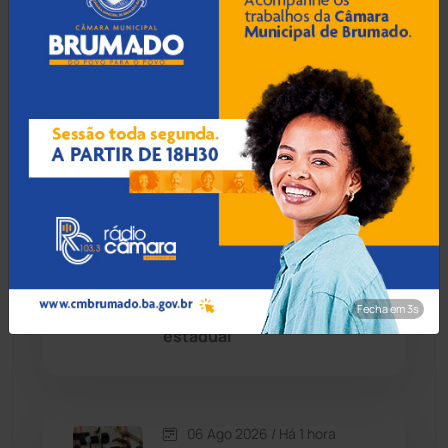
Caetité
(1504)
06 Ago 2026 / Há 2 min
Candiba
(157)
Embasa suspende
abastecimento de água em
Cândido Sales
(120)
Brumado e Malhada de
Pedras nesta sexta (7)
Caraíbas
(103)
Carinhanha
(299)
06 Ago 2026 / Há 32 min
Ex-vereador de Brumado,
Caturama
(65)
Amarildo Bomfim lança pré-
Fecha em 2s
candidatura a deputado
estadual
Chapada Diamantina
(430)
Condeúba
(133)
06 Ago 2026 / Há 1 hora