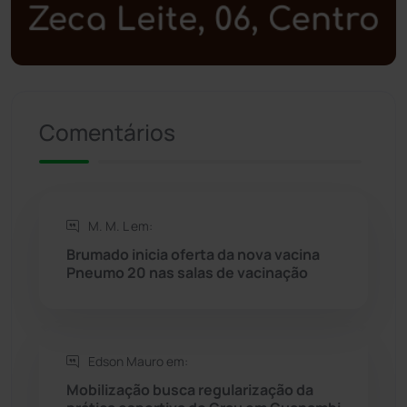
Política
(03)
Presidente Jânio Qu...
(125)
Riacho de Santana
(309)
Comentários
Rio de Contas
(410)
Rio do Antônio
(203)
M. M. L em:
Brumado inicia oferta da nova vacina
Rio do Pires
(97)
Pneumo 20 nas salas de vacinação
Saúde
(2427)
Edson Mauro em:
Seabra
(50)
Mobilização busca regularização da