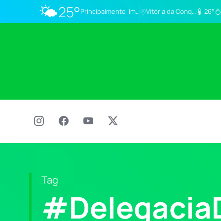
🌤️
25°
Principalmente limpo
Vitória da Conq…
26°
Tag
#DelegaciaD