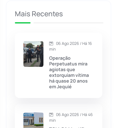
Caculé
(695)
Mais Recentes
Caetanos
(47)
Caetité
(1504)
06 Ago 2026 / Há 16
min
Candiba
(157)
Operação
Perpetuatus mira
agiotas que
Cândido Sales
(120)
extorquiam vítima
há quase 20 anos
em Jequié
Caraíbas
(103)
Carinhanha
(299)
06 Ago 2026 / Há 46
Caturama
(65)
min