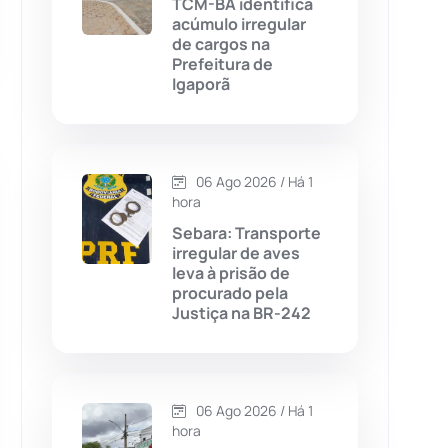
TCM-BA identifica
acúmulo irregular
Chapada Diamantina
(430)
de cargos na
Prefeitura de
Condeúba
(133)
Igaporã
Contendas do Sincorá
(79)
06 Ago 2026 / Há 1
Cordeiros
(49)
hora
Sebara: Transporte
Dom Basílio
(391)
irregular de aves
leva à prisão de
procurado pela
Economia
(1235)
Justiça na BR-242
Educação
(232)
Érico Cardoso
(82)
06 Ago 2026 / Há 1
hora