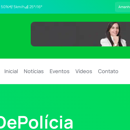
50%
5km/h
25°/16°
Amanh
Inicial
Notícias
Eventos
Vídeos
Contato
ePolícia