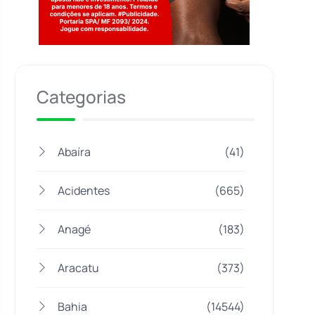
Jogue com responsabilidade. 18+
Categorias
Abaíra
(41)
Acidentes
(665)
Anagé
(183)
Aracatu
(373)
Bahia
(14544)