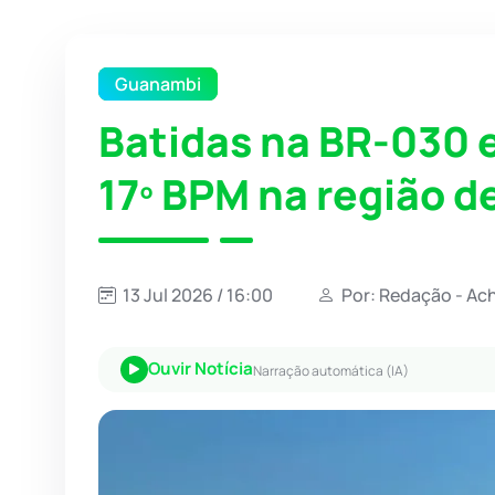
Guanambi
Batidas na BR-030 
17º BPM na região 
13 Jul 2026 / 16:00
Por: Redação - Ac
Ouvir Notícia
Narração automática (IA)