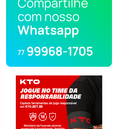
Compartilhe
com nosso
Whatsapp
99968-1705
77