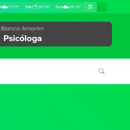
☁️
⛅
☁️
ã
27°/15°
Sáb
28°/16°
Dom
28°/16°