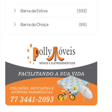
Barra da Estiva
(333)
Barra do Choça
(65)
Belo Campo
(57)
Bom Jesus da Lapa
(505)
Boquira
(152)
Botuporã
(72)
Brasil
(7679)
Brumado
(31952)