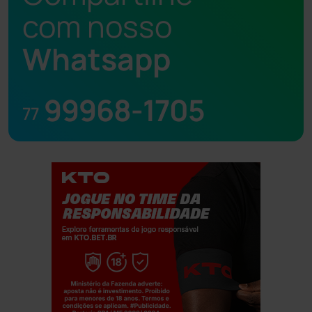
com nosso
Whatsapp
99968-1705
77