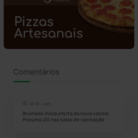
Polícia Civil
(59)
Polícia Militar
(27)
Política
(03)
Presidente Jânio Qu...
(125)
Comentários
Riacho de Santana
(309)
Rio de Contas
(411)
M. M. L em:
Rio do Antônio
(203)
Brumado inicia oferta da nova vacina
Pneumo 20 nas salas de vacinação
Rio do Pires
(98)