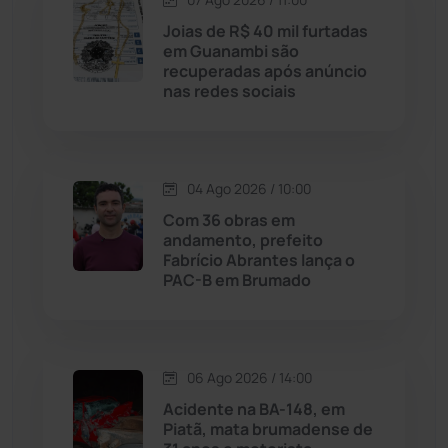
Licínio de Almeida
(118)
Joias de R$ 40 mil furtadas
em Guanambi são
recuperadas após anúncio
Livramento de Nossa...
(1338)
nas redes sociais
Macaúbas
(715)
04 Ago 2026 / 10:00
Maetinga
(101)
Com 36 obras em
andamento, prefeito
Malhada
(82)
Fabrício Abrantes lança o
PAC-B em Brumado
Malhada de Pedras
(508)
Matina
(71)
06 Ago 2026 / 14:00
Acidente na BA-148, em
Mortugaba
(31)
Piatã, mata brumadense de