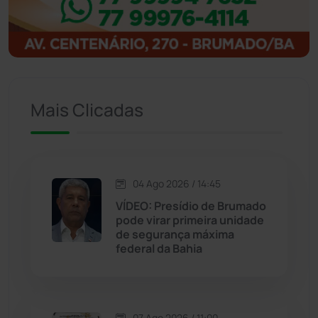
Igaporã
(218)
Ituaçu
(256)
Iuiu
(173)
Mais Clicadas
Jacaraci
(97)
Jequié
(314)
04 Ago 2026 / 14:45
VÍDEO: Presídio de Brumado
pode virar primeira unidade
Jussiape
(98)
de segurança máxima
federal da Bahia
Justiça
(1470)
Lagoa Real
(182)
07 Ago 2026 / 11:00