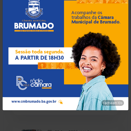
Condeúba
(133)
08 Ago 2026 / Há 1 hora
Saques superam depósitos
Contendas do Sincorá
(79)
e caderneta de poupança
perde R$ 7,15 bilhões em
Cordeiros
(49)
julho
Dom Basílio
(391)
08 Ago 2026 / Há 1 hora
Economia
(1236)
Vitória da Conquista é a
cidade mais segura da
Educação
(232)
Bahia pelo 4º ano
consecutivo
Fecha em 8s
Érico Cardoso
(82)
Esportes
(522)