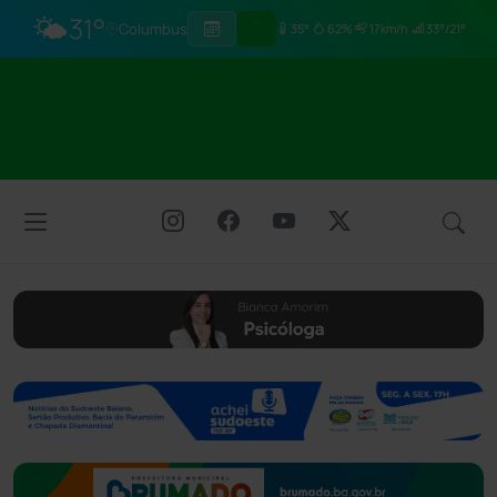
🌤️
31°
Columbus
35°
62%
17km/h
33°/21°