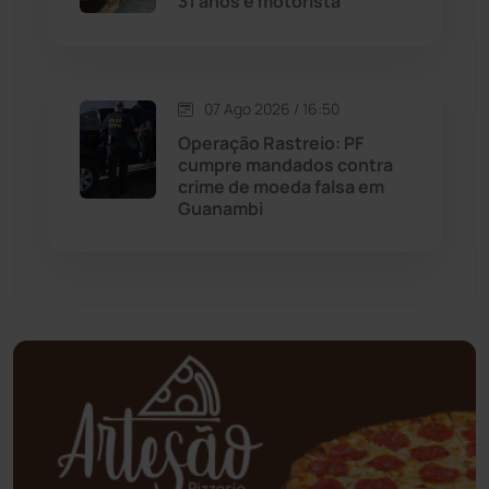
31 anos e motorista
Mundo
(437)
Oliveira dos Brejinhos
(67)
07 Ago 2026 / 16:50
Palmas de Monte Alto
(262)
Operação Rastreio: PF
cumpre mandados contra
crime de moeda falsa em
Paramirim
(342)
Guanambi
Pindaí
(103)
Piripá
(90)
Planalto
(59)
Poções
(182)