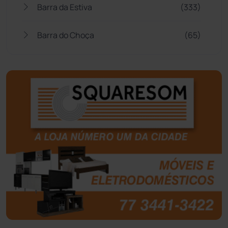
Barra da Estiva
(333)
Barra do Choça
(65)
Belo Campo
(57)
Bom Jesus da Lapa
(509)
Boquira
(152)
Botuporã
(72)
Brasil
(7680)
Brumado
(31961)