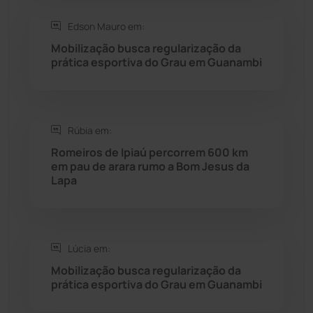
Saúde
(2429)
Edson Mauro em:
Seabra
(51)
Mobilização busca regularização da
prática esportiva do Grau em Guanambi
Sebastião Laranjeiras
(96)
Sítio do Mato
(42)
Rúbia em:
Romeiros de Ipiaú percorrem 600 km
Sudoeste Baiano
(1530)
em pau de arara rumo a Bom Jesus da
Lapa
Tanhaçu
(426)
Tanque Novo
(126)
Lúcia em:
Mobilização busca regularização da
Tecnologia
(12)
prática esportiva do Grau em Guanambi
Urandi
(157)