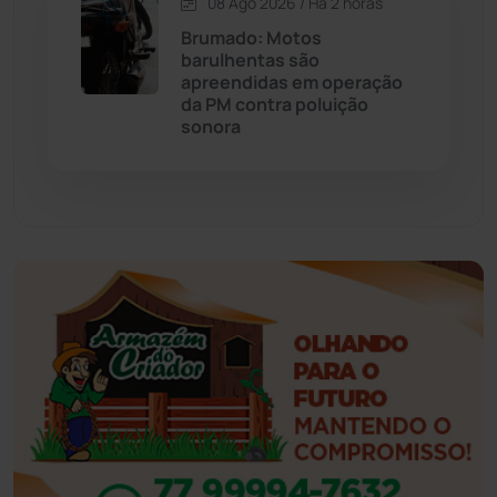
08 Ago 2026 / Há 2 horas
Brumado: Motos
Eventos
(24)
barulhentas são
apreendidas em operação
da PM contra poluição
Feira da Mata
(23)
sonora
Guajeru
(130)
Guanambi
(3498)
Ibiassucê
(167)
Ibicoara
(221)
Ibipitanga
(116)
Ibitiara
(32)