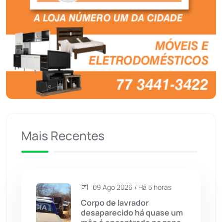
Boquira
(152)
Botuporã
(73)
Brasil
(7680)
Brumado
(31962)
Caculé
(697)
Mais Recentes
Caetanos
(47)
Caetité
(1504)
09 Ago 2026 / Há 5 horas
Candiba
(157)
Corpo de lavrador
desaparecido há quase um
Cândido Sales
(121)