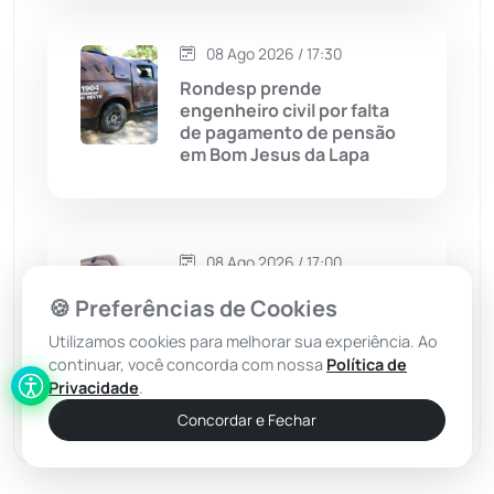
Economia
(1236)
08 Ago 2026 / 17:30
Rondesp prende
Educação
(232)
engenheiro civil por falta
de pagamento de pensão
em Bom Jesus da Lapa
Érico Cardoso
(82)
Esportes
(522)
08 Ago 2026 / 17:00
Eventos
(24)
Homem com mandado de
🍪 Preferências de Cookies
prisão aberto é flagrado
pelo reconhecimento facial
Utilizamos cookies para melhorar sua experiência. Ao
Feira da Mata
(23)
em Guanambi
continuar, você concorda com nossa
Política de
Privacidade
.
Guajeru
(130)
Concordar e Fechar
Guanambi
(3501)