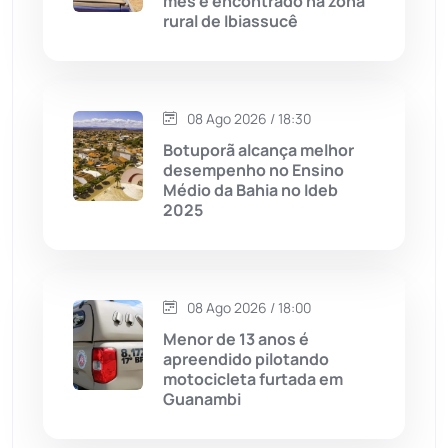
mês é encontrado na zona
rural de Ibiassucê
Caraíbas
(103)
Carinhanha
(300)
08 Ago 2026 / 18:30
Botuporã alcança melhor
Caturama
(65)
desempenho no Ensino
Médio da Bahia no Ideb
2025
Chapada Diamantina
(430)
Condeúba
(133)
08 Ago 2026 / 18:00
Contendas do Sincorá
(79)
Menor de 13 anos é
apreendido pilotando
Cordeiros
(49)
motocicleta furtada em
Guanambi
Dom Basílio
(391)