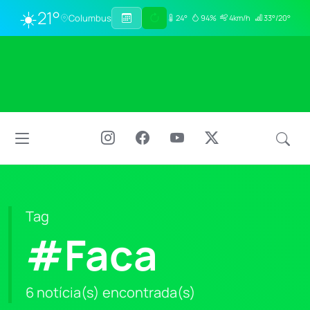
☀️
21°
Columbus
24°
94%
4km/h
33°/20°
Tag
#Faca
6 notícia(s) encontrada(s)