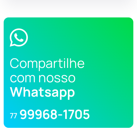
Compartilhe
com nosso
Whatsapp
99968-1705
77