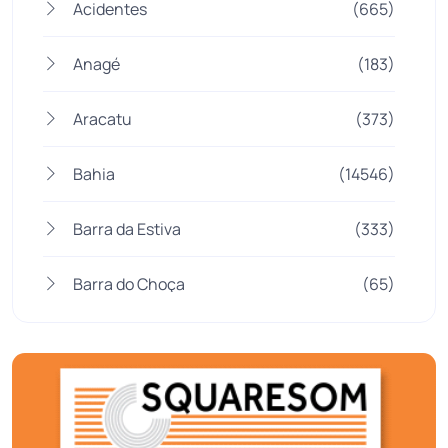
Acidentes
(665)
Anagé
(183)
Aracatu
(373)
Bahia
(14546)
Barra da Estiva
(333)
Barra do Choça
(65)
Belo Campo
(57)
Bom Jesus da Lapa
(510)