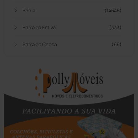
Bahia
(14545)
Barra da Estiva
(333)
Barra do Choça
(65)
Belo Campo
(57)
Bom Jesus da Lapa
(505)
Boquira
(152)
Botuporã
(72)
Brasil
(7679)