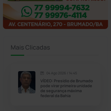
Ibipitanga
(116)
Ibitiara
(32)
Igaporã
(218)
Ituaçu
(256)
Mais Clicadas
Iuiu
(173)
Jacaraci
(97)
04 Ago 2026 / 14:45
VÍDEO: Presídio de Brumado
Jequié
(313)
pode virar primeira unidade
de segurança máxima
federal da Bahia
Jussiape
(97)
Justiça
(1466)