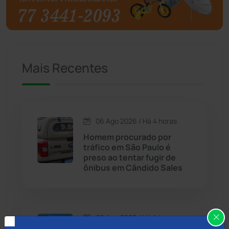
Brumado
(31955)
Caculé
(696)
Mais Recentes
Caetanos
(47)
Caetité
(1504)
06 Ago 2026 / Há 4 horas
Candiba
(157)
Homem procurado por
tráfico em São Paulo é
Cândido Sales
(121)
preso ao tentar fugir de
ônibus em Cândido Sales
Caraíbas
(103)
Carinhanha
(299)
06 Ago 2026 / Há 4 horas