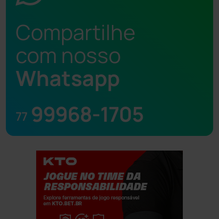
Compartilhe
com nosso
Whatsapp
99968-1705
77