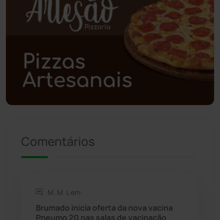
Poções
(182)
Polícia Civil
(57)
Polícia Militar
(27)
Política
(03)
Presidente Jânio Qu...
(125)
Comentários
Riacho de Santana
(309)
Rio de Contas
(410)
M. M. L em:
Rio do Antônio
(203)
Brumado inicia oferta da nova vacina
Pneumo 20 nas salas de vacinação