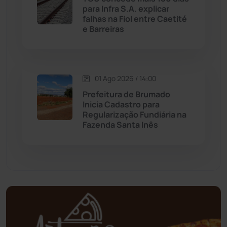
para Infra S.A. explicar
falhas na Fiol entre Caetité
Mortugaba
(31)
e Barreiras
Mundo
(436)
Oliveira dos Brejinhos
(67)
01 Ago 2026 / 14:00
Prefeitura de Brumado
Palmas de Monte Alto
(260)
Inicia Cadastro para
Regularização Fundiária na
Fazenda Santa Inês
Paramirim
(342)
Pindaí
(103)
Piripá
(90)
Planalto
(59)