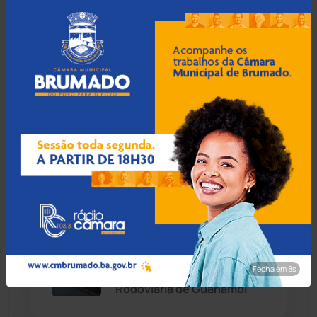
Homem é esfaqueado no
Caturama
(65)
pulso e agredido a
capacetadas na zona rural
de Guanambi
Chapada Diamantina
(430)
Condeúba
(133)
06 Ago 2026 / Há 5 horas
Contendas do Sincorá
(79)
Idoso de 76 anos é preso
por estuprar criança com
Cordeiros
(49)
deficiência em Jequié
Dom Basílio
(391)
06 Ago 2026 / Há 5 horas
Economia
(1235)
Foragido por homicídio
Fecha em 7s
qualificado é preso na
Educação
(232)
Rodoviária de Guanambi