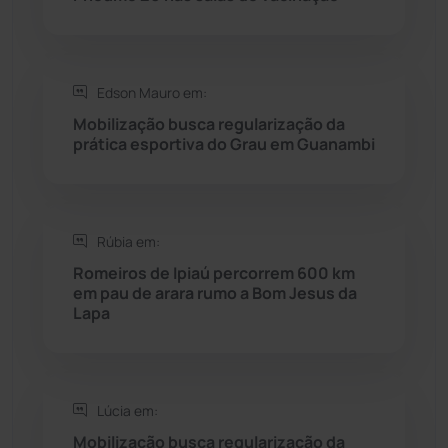
Rio do Pires
(98)
Saúde
(2427)
Edson Mauro em:
Mobilização busca regularização da
Seabra
(50)
prática esportiva do Grau em Guanambi
Sebastião Laranjeiras
(96)
Rúbia em:
Sítio do Mato
(42)
Romeiros de Ipiaú percorrem 600 km
em pau de arara rumo a Bom Jesus da
Sudoeste Baiano
(1530)
Lapa
Tanhaçu
(425)
Tanque Novo
(126)
Lúcia em:
Mobilização busca regularização da