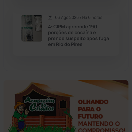
Érico Cardoso
(82)
06 Ago 2026 / Há 6 horas
Esportes
(522)
4ª CIPM apreende 190
porções de cocaína e
Eventos
(24)
prende suspeito após fuga
em Rio do Pires
Feira da Mata
(23)
Guajeru
(130)
Guanambi
(3494)
Ibiassucê
(167)
Ibicoara
(220)