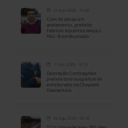
04 Ago 2026 / 10:00
Lagoa Real
(182)
Com 36 obras em
andamento, prefeito
Licínio de Almeida
(118)
Fabrício Abrantes lança o
PAC-B em Brumado
Livramento de Nossa...
(1338)
Macaúbas
(713)
01 Ago 2026 / 18:30
Operação Contragolpe
Maetinga
(101)
prende dois suspeitos de
estelionato na Chapada
Diamantina
Malhada
(82)
Malhada de Pedras
(507)
02 Ago 2026 / 09:00
Matina
(71)
TCU concede mais 180 dias