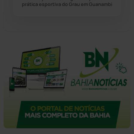
prática esportiva do Grau em Guanambi
Tecnologia
(12)
Urandi
(156)
Vitória da Conquista
(2513)