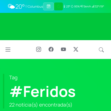
🌤️
20°
Columbus
23°
95%
5km/h
32°/19°
Tag
#Feridos
22 notícia(s) encontrada(s)