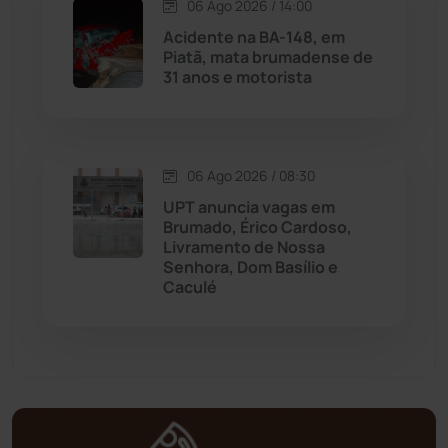
06 Ago 2026 / 14:00
Mortugaba
(31)
Acidente na BA-148, em
Piatã, mata brumadense de
31 anos e motorista
Mundo
(437)
Oliveira dos Brejinhos
(67)
06 Ago 2026 / 08:30
Palmas de Monte Alto
(261)
UPT anuncia vagas em
Brumado, Érico Cardoso,
Paramirim
(342)
Livramento de Nossa
Senhora, Dom Basílio e
Caculé
Pindaí
(103)
Piripá
(90)
Planalto
(59)