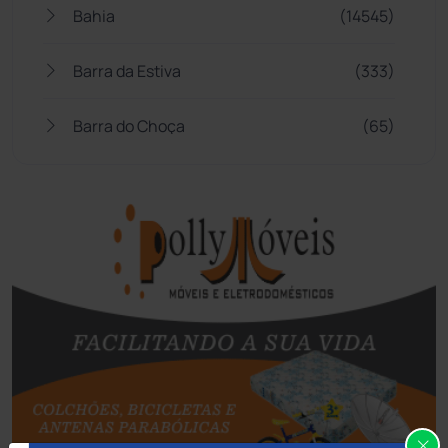
Bahia
(14545)
Barra da Estiva
(333)
Barra do Choça
(65)
Belo Campo
(57)
Bom Jesus da Lapa
(507)
Boquira
(152)
Botuporã
(72)
Brasil
(7680)