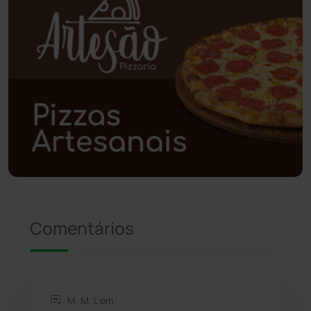
Poções
(182)
Polícia Civil
(58)
Polícia Militar
(27)
Política
(03)
Presidente Jânio Qu...
(125)
Riacho de Santana
(309)
Comentários
Rio de Contas
(410)
Rio do Antônio
(203)
M. M. L em: