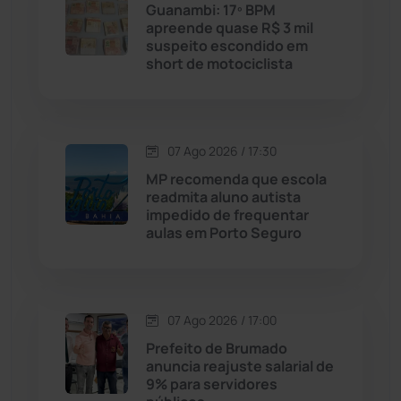
Guanambi: 17º BPM
apreende quase R$ 3 mil
suspeito escondido em
Chapada Diamantina
(430)
short de motociclista
Condeúba
(133)
Contendas do Sincorá
(79)
07 Ago 2026 / 17:30
MP recomenda que escola
Cordeiros
(49)
readmita aluno autista
impedido de frequentar
aulas em Porto Seguro
Dom Basílio
(391)
Economia
(1235)
07 Ago 2026 / 17:00
Educação
(232)
Prefeito de Brumado
anuncia reajuste salarial de
9% para servidores
Érico Cardoso
(82)