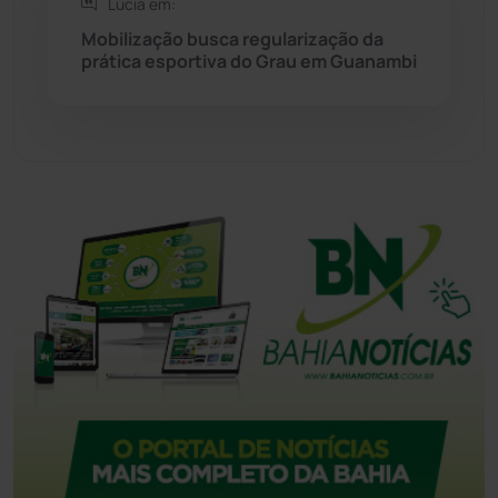
Lúcia em:
Mobilização busca regularização da
Urandi
(157)
prática esportiva do Grau em Guanambi
Vitória da Conquista
(2514)