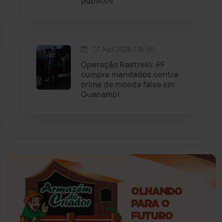
públicos
Esportes
(522)
07 Ago 2026 / 16:50
Eventos
(24)
Operação Rastreio: PF
cumpre mandados contra
Feira da Mata
(23)
crime de moeda falsa em
Guanambi
Guajeru
(130)
Guanambi
(3498)
Ibiassucê
(167)
Ibicoara
(221)
Ibipitanga
(116)