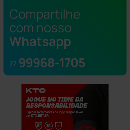
Compartilhe
com nosso
Whatsapp
99968-1705
77