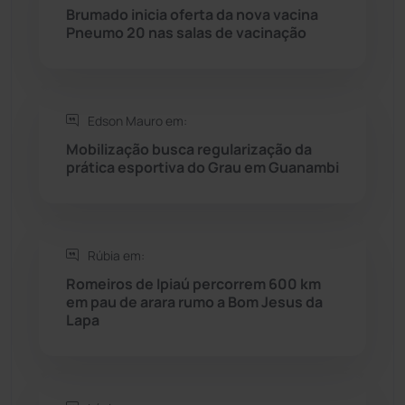
Rio do Pires
(98)
Brumado inicia oferta da nova vacina
Pneumo 20 nas salas de vacinação
Saúde
(2427)
Seabra
(50)
Edson Mauro em:
Mobilização busca regularização da
Sebastião Laranjeiras
(96)
prática esportiva do Grau em Guanambi
Sítio do Mato
(42)
Sudoeste Baiano
(1530)
Rúbia em:
Romeiros de Ipiaú percorrem 600 km
em pau de arara rumo a Bom Jesus da
Tanhaçu
(426)
Lapa
Tanque Novo
(126)
Tecnologia
(12)