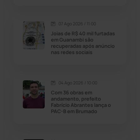
Lagoa Real
(182)
07 Ago 2026 / 11:00
Licínio de Almeida
(118)
Joias de R$ 40 mil furtadas
em Guanambi são
Livramento de Nossa...
(1338)
recuperadas após anúncio
nas redes sociais
Macaúbas
(714)
Maetinga
(101)
04 Ago 2026 / 10:00
Com 36 obras em
Malhada
(82)
andamento, prefeito
Fabrício Abrantes lança o
PAC-B em Brumado
Malhada de Pedras
(508)
Matina
(71)