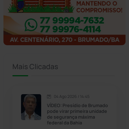
Ibitiara
(32)
Igaporã
(218)
Ituaçu
(256)
Iuiu
(173)
Mais Clicadas
Jacaraci
(97)
Jequié
(314)
04 Ago 2026 / 14:45
VÍDEO: Presídio de Brumado
Jussiape
(97)
pode virar primeira unidade
de segurança máxima
Justiça
(1470)
federal da Bahia