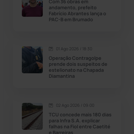
Com 36 obras em
andamento, prefeito
Licínio de Almeida
(118)
Fabrício Abrantes lança o
PAC-B em Brumado
Livramento de Nossa...
(1338)
Macaúbas
(713)
01 Ago 2026 / 18:30
Operação Contragolpe
Maetinga
(101)
prende dois suspeitos de
estelionato na Chapada
Diamantina
Malhada
(82)
Malhada de Pedras
(507)
02 Ago 2026 / 09:00
Matina
(71)
TCU concede mais 180 dias
para Infra S.A. explicar
falhas na Fiol entre Caetité
Mortugaba
(31)
e Barreiras