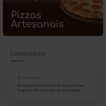
Polícia Civil
(57)
Polícia Militar
(27)
Política
(03)
Presidente Jânio Qu...
(125)
Comentários
Riacho de Santana
(309)
Rio de Contas
(410)
M. M. L em:
Rio do Antônio
(203)
Brumado inicia oferta da nova vacina
Pneumo 20 nas salas de vacinação
Rio do Pires
(98)