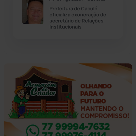
Esportes
(522)
Prefeitura de Caculé
oficializa exoneração de
Eventos
(24)
secretário de Relações
Institucionais
Feira da Mata
(23)
Guajeru
(130)
Guanambi
(3494)
Ibiassucê
(167)
Ibicoara
(220)
Ibipitanga
(116)
Ibitiara
(32)