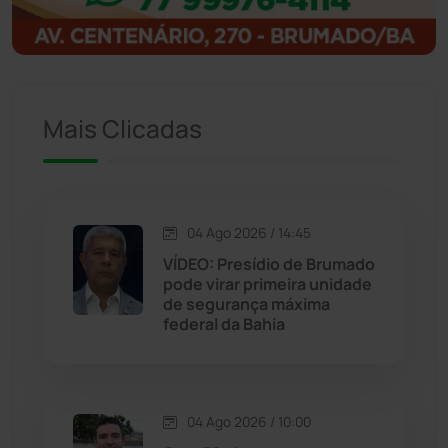
Igaporã
(218)
Ituaçu
(256)
Mais Clicadas
Iuiu
(173)
Jacaraci
(97)
04 Ago 2026 / 14:45
VÍDEO: Presídio de Brumado
Jequié
(313)
pode virar primeira unidade
de segurança máxima
federal da Bahia
Jussiape
(97)
Justiça
(1466)
04 Ago 2026 / 10:00
Lagoa Real
(182)