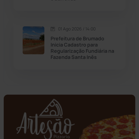
Mundo
(436)
Oliveira dos Brejinhos
(67)
01 Ago 2026 / 14:00
Prefeitura de Brumado
Palmas de Monte Alto
(260)
Inicia Cadastro para
Regularização Fundiária na
Fazenda Santa Inês
Paramirim
(342)
Pindaí
(103)
Piripá
(90)
Planalto
(59)
Poções
(182)