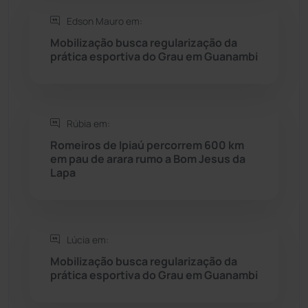
Saúde
(2427)
Edson Mauro em:
Mobilização busca regularização da
Seabra
(50)
prática esportiva do Grau em Guanambi
Sebastião Laranjeiras
(96)
Rúbia em:
Sítio do Mato
(42)
Romeiros de Ipiaú percorrem 600 km
em pau de arara rumo a Bom Jesus da
Sudoeste Baiano
(1530)
Lapa
Tanhaçu
(425)
Tanque Novo
(126)
Lúcia em:
Mobilização busca regularização da
prática esportiva do Grau em Guanambi
Tecnologia
(12)