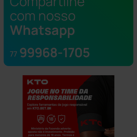
Compartilhe
com nosso
Whatsapp
99968-1705
77