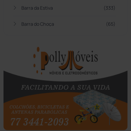
Barra da Estiva
(333)
Barra do Choça
(65)
Belo Campo
(57)
Bom Jesus da Lapa
(505)
Boquira
(152)
Botuporã
(72)
Brasil
(7679)
Brumado
(31955)