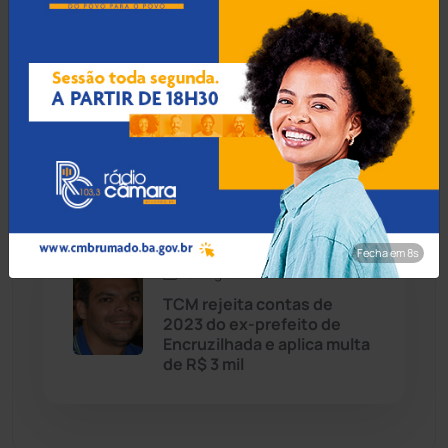
Dom Basílio
(391)
Economia
(1235)
07 Ago 2026 / Há 3 horas
Operação Rastreio: PF
Educação
(232)
cumpre mandados contra
crime de moeda falsa em
Guanambi
Érico Cardoso
(82)
Esportes
(522)
Fecha em 7s
07 Ago 2026 / Há 3 horas
Eventos
(24)
TCM rejeita contas de
2023 do ex-prefeito de
Encruzilhada e aplica multa
Feira da Mata
(23)
de R$ 3 mil
Guajeru
(130)