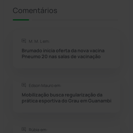
Comentários
Riacho de Santana
(309)
Rio de Contas
(410)
M. M. L em:
Rio do Antônio
(203)
Brumado inicia oferta da nova vacina
Pneumo 20 nas salas de vacinação
Rio do Pires
(98)
Saúde
(2427)
Edson Mauro em:
Seabra
(50)
Mobilização busca regularização da
prática esportiva do Grau em Guanambi
Sebastião Laranjeiras
(96)
Sítio do Mato
(42)
Rúbia em: