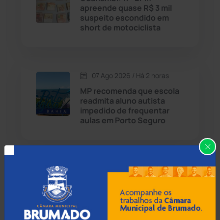
apreende quase R$ 3 mil
Cândido Sales
(121)
suspeito escondido em
short de motociclista
Caraíbas
(103)
Carinhanha
(300)
07 Ago 2026 / Há 2 horas
MP recomenda que escola
Caturama
(65)
readmita aluno autista
impedido de frequentar
aulas em Porto Seguro
Chapada Diamantina
(430)
Condeúba
(133)
07 Ago 2026 / Há 2 horas
Contendas do Sincorá
(79)
Prefeito de Brumado
anuncia reajuste salarial de
Cordeiros
(49)
9% para servidores
públicos