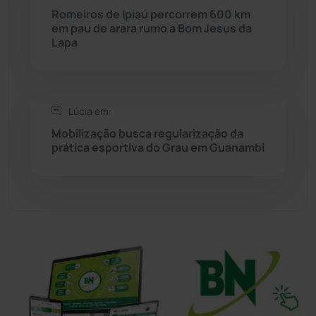
Romeiros de Ipiaú percorrem 600 km
Sudoeste Baiano
(1530)
em pau de arara rumo a Bom Jesus da
Lapa
Tanhaçu
(426)
Tanque Novo
(126)
Lúcia em:
Mobilização busca regularização da
Tecnologia
(12)
prática esportiva do Grau em Guanambi
Urandi
(157)
Vitória da Conquista
(2514)