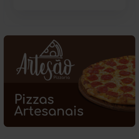
Pindaí
(103)
Piripá
(90)
Planalto
(59)
Poções
(182)
Polícia Civil
(58)
Polícia Militar
(27)
Política
(03)
Presidente Jânio Qu...
(125)