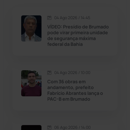
Jacaraci
(97)
Jequié
(314)
04 Ago 2026 / 14:45
VÍDEO: Presídio de Brumado
pode virar primeira unidade
Jussiape
(97)
de segurança máxima
federal da Bahia
Justiça
(1470)
Lagoa Real
(182)
04 Ago 2026 / 10:00
Licínio de Almeida
(118)
Com 36 obras em
andamento, prefeito
Fabrício Abrantes lança o
Livramento de Nossa...
(1338)
PAC-B em Brumado
Macaúbas
(714)
06 Ago 2026 / 14:00
Maetinga
(101)