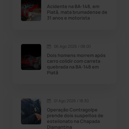
Acidente na BA-148, em
Piatã, mata brumadense de
Malhada
(82)
31 anos e motorista
Malhada de Pedras
(508)
Matina
(71)
06 Ago 2026 / 08:00
Dois homens morrem após
carro colidir com carreta
Mortugaba
(31)
quebrada na BA-148 em
Piatã
Mundo
(437)
Oliveira dos Brejinhos
(67)
01 Ago 2026 / 18:30
Operação Contragolpe
Palmas de Monte Alto
(261)
prende dois suspeitos de
estelionato na Chapada
Paramirim
(342)
Diamantina