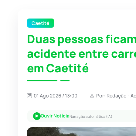
Caetité
Duas pessoas ficam
acidente entre car
em Caetité
01 Ago 2026 / 13:00
Por: Redação - A
Ouvir Notícia
Narração automática (IA)