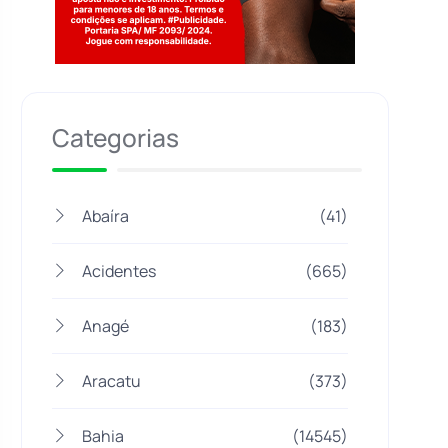
Jogue com responsabilidade. 18+
Categorias
Abaíra
(41)
Acidentes
(665)
Anagé
(183)
Aracatu
(373)
Bahia
(14545)