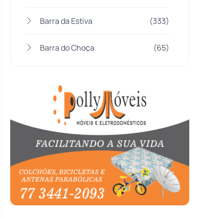
Barra da Estiva
(333)
Barra do Choça
(65)
Belo Campo
(57)
Bom Jesus da Lapa
(507)
Boquira
(152)
Botuporã
(72)
Brasil
(7680)
Brumado
(31955)