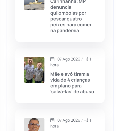
Carinhanha: MP
denuncia
Chapada Diamantina
(430)
quilombolas por
pescar quatro
Condeúba
(133)
peixes para comer
na pandemia
Contendas do Sincorá
(79)
Cordeiros
(49)
07 Ago 2026 / Há 1
hora
Dom Basílio
(391)
Mãe e avó tiram a
vida de 4 crianças
em plano para
Economia
(1235)
'salvá-las' de abuso
Educação
(232)
Érico Cardoso
(82)
07 Ago 2026 / Há 1
hora