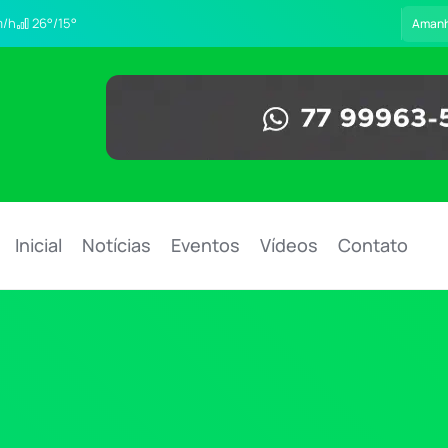
/h
26°/15°
Aman
Inicial
Notícias
Eventos
Vídeos
Contato