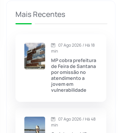
Caculé
(696)
Mais Recentes
Caetanos
(47)
Caetité
(1504)
07 Ago 2026 / Há 18
min
Candiba
(157)
MP cobra prefeitura
de Feira de Santana
por omissão no
Cândido Sales
(121)
atendimento a
jovem em
vulnerabilidade
Caraíbas
(103)
Carinhanha
(300)
07 Ago 2026 / Há 48
Caturama
(65)
min