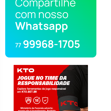
Compartilhe
com nosso
Whatsapp
99968-1705
77