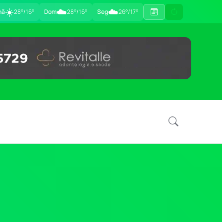
☀️
☁️
☁️
hã
28°/16°
Dom
28°/16°
Seg
26°/17°