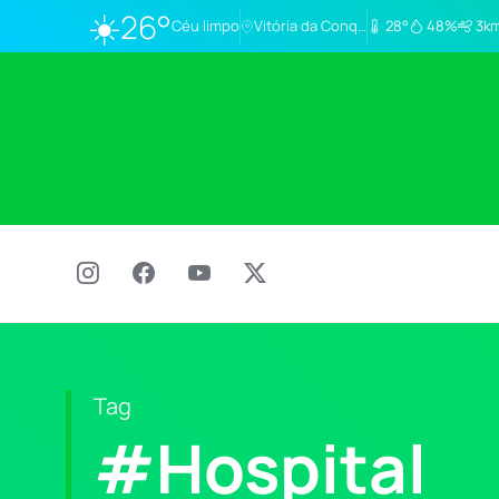
☀️
26°
Céu limpo
Vitória da Conq…
28°
48%
3km
Tag
#Hospital