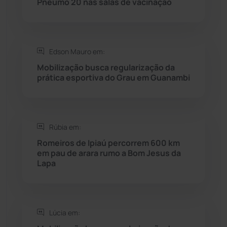
Pneumo 20 nas salas de vacinação
Saúde
(2427)
Edson Mauro em:
Seabra
(50)
Mobilização busca regularização da
prática esportiva do Grau em Guanambi
Sebastião Laranjeiras
(96)
Sítio do Mato
(42)
Rúbia em:
Sudoeste Baiano
(1530)
Romeiros de Ipiaú percorrem 600 km
em pau de arara rumo a Bom Jesus da
Lapa
Tanhaçu
(426)
Tanque Novo
(126)
Lúcia em:
Tecnologia
(12)