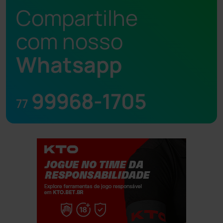
Compartilhe
com nosso
Whatsapp
99968-1705
77