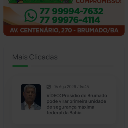
Ibitiara
(32)
Igaporã
(218)
Ituaçu
(256)
Iuiu
(173)
Mais Clicadas
Jacaraci
(97)
Jequié
(314)
04 Ago 2026 / 14:45
VÍDEO: Presídio de Brumado
pode virar primeira unidade
Jussiape
(97)
de segurança máxima
federal da Bahia
Justiça
(1470)