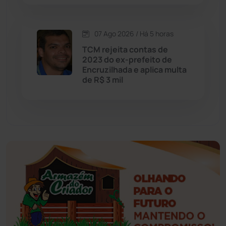
Esportes
(522)
07 Ago 2026 / Há 5 horas
Eventos
(24)
TCM rejeita contas de
2023 do ex-prefeito de
Encruzilhada e aplica multa
Feira da Mata
(23)
de R$ 3 mil
Guajeru
(130)
Guanambi
(3498)
Ibiassucê
(167)
Ibicoara
(221)
Ibipitanga
(116)