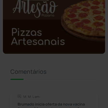
Poções
(182)
Polícia Civil
(58)
Polícia Militar
(27)
Política
(03)
Presidente Jânio Qu...
(125)
Riacho de Santana
(309)
Comentários
Rio de Contas
(410)
Rio do Antônio
(203)
M. M. L em:
Brumado inicia oferta da nova vacina
Rio do Pires
(98)