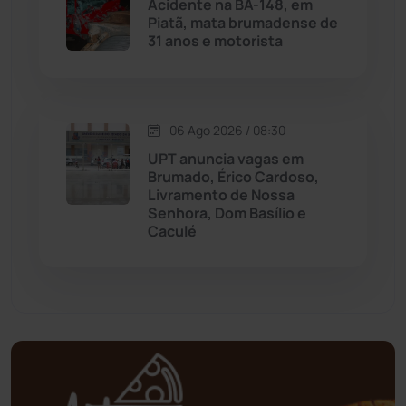
Acidente na BA-148, em
Mortugaba
(31)
Piatã, mata brumadense de
31 anos e motorista
Mundo
(437)
Oliveira dos Brejinhos
(67)
06 Ago 2026 / 08:30
UPT anuncia vagas em
Palmas de Monte Alto
(261)
Brumado, Érico Cardoso,
Livramento de Nossa
Paramirim
(342)
Senhora, Dom Basílio e
Caculé
Pindaí
(103)
Piripá
(90)
Planalto
(59)