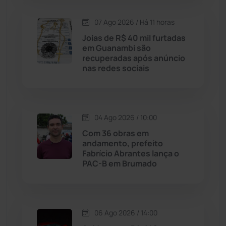
Lagoa Real
(182)
07 Ago 2026 / Há 11 horas
Licínio de Almeida
(118)
Joias de R$ 40 mil furtadas
em Guanambi são
recuperadas após anúncio
Livramento de Nossa...
(1338)
nas redes sociais
Macaúbas
(714)
04 Ago 2026 / 10:00
Maetinga
(101)
Com 36 obras em
andamento, prefeito
Malhada
(82)
Fabrício Abrantes lança o
PAC-B em Brumado
Malhada de Pedras
(508)
Matina
(71)
06 Ago 2026 / 14:00