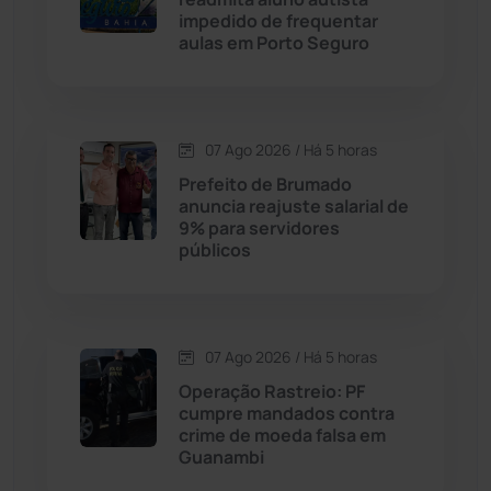
impedido de frequentar
aulas em Porto Seguro
Chapada Diamantina
(430)
Condeúba
(133)
07 Ago 2026 / Há 5 horas
Contendas do Sincorá
(79)
Prefeito de Brumado
anuncia reajuste salarial de
Cordeiros
(49)
9% para servidores
públicos
Dom Basílio
(391)
Economia
(1235)
07 Ago 2026 / Há 5 horas
Operação Rastreio: PF
Educação
(232)
cumpre mandados contra
crime de moeda falsa em
Guanambi
Érico Cardoso
(82)