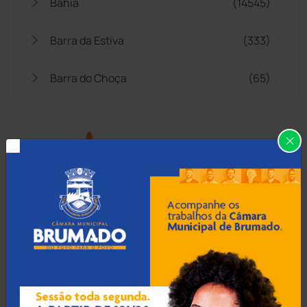
Bahia
(14545)
Barra da Estiva
(333)
Barra do Choça
(65)
Belo Campo
(57)
Bom Jesus da Lapa
(507)
Boquira
(152)
Botuporã
(72)
Brasil
(7680)
Brumado
(31958)