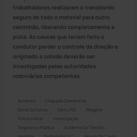
trabalhadores realizaram o transbordo
seguro de todo o material para outro
caminhão, liberando completamente a
pista. As causas que teriam feito o
condutor perder o controle da direção e
originado a colisão deverão ser
investigadas pelas autoridades
rodoviárias competentes.
Acidente
Chapada Diamantina
Barra Da Estiva
Samu 192
Resgate
Polícia Militar
Investigação
Segurança Pública
Acidente De Trânsito
Hospital
Rodovia Ba-142
Veículo De Carga