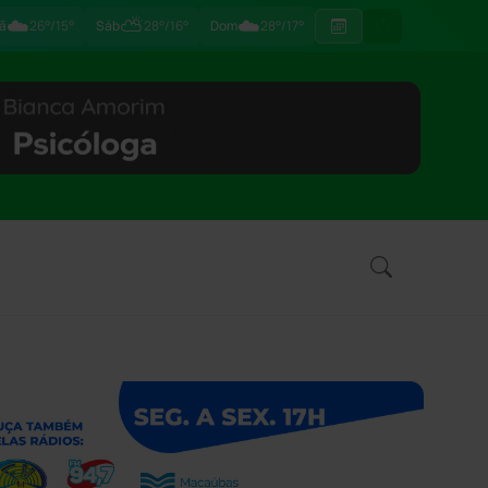
☁️
⛅
☁️
ã
26°/15°
Sáb
28°/16°
Dom
28°/17°