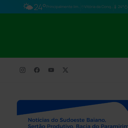
🌤️
24°
Principalmente limpo
Vitória da Conq…
24°