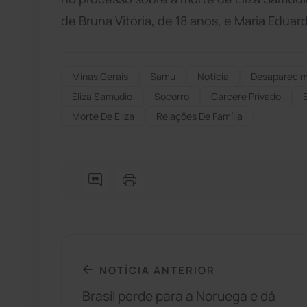
de Bruna Vitória, de 18 anos, e Maria Eduarda
Minas Gerais
Samu
Notícia
Desapareci
Eliza Samudio
Socorro
Cárcere Privado
Morte De Eliza
Relações De Família
NOTÍCIA ANTERIOR
Brasil perde para a Noruega e dá