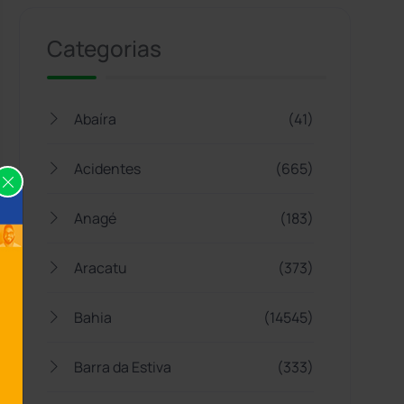
Categorias
Abaíra
(41)
Acidentes
(665)
Anagé
(183)
Aracatu
(373)
Bahia
(14545)
Barra da Estiva
(333)