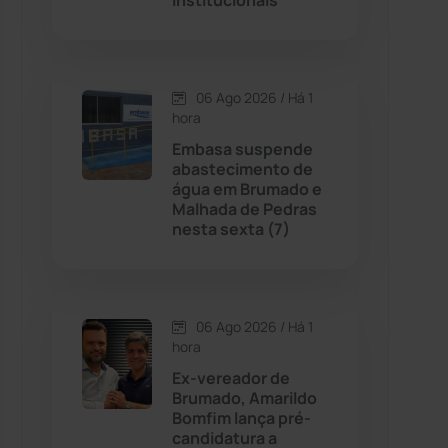
Institucionais
Contendas do Sincorá
(79)
06 Ago 2026 / Há 1
Cordeiros
(49)
hora
Embasa suspende
Dom Basílio
(391)
abastecimento de
água em Brumado e
Malhada de Pedras
Economia
(1235)
nesta sexta (7)
Educação
(232)
Érico Cardoso
(82)
06 Ago 2026 / Há 1
hora
Ex-vereador de
Esportes
(522)
Brumado, Amarildo
Bomfim lança pré-
Eventos
(24)
candidatura a