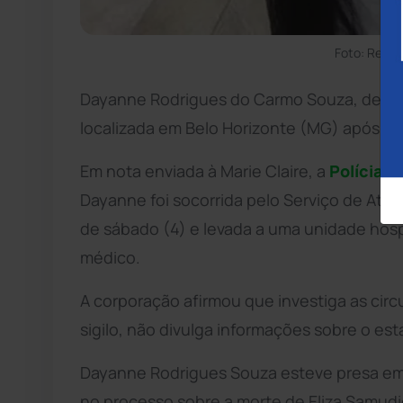
Foto: Repr
Dayanne Rodrigues do Carmo Souza, de 39 a
localizada em Belo Horizonte (MG) após tr
Em nota enviada à Marie Claire, a
Polícia Ci
Dayanne foi socorrida pelo Serviço de At
de sábado (4) e levada a uma unidade hospi
médico.
A corporação afirmou que investiga as cir
sigilo, não divulga informações sobre o es
Dayanne Rodrigues Souza esteve presa em 
no processo sobre a morte de Eliza Samudi