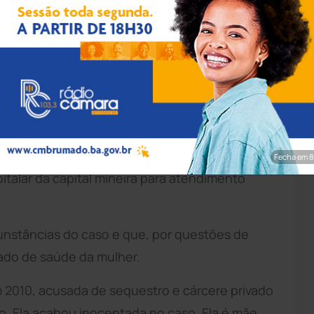
odução/Instagram
nos, ex-mulher do goleiro Bruno, foi
ês dias desaparecida.
vil
de Minas Gerais (PCMG) informou que
endimento Móvel de Urgência (Samu) na noite
Fecha em 7
talar da capital mineira para atendimento
cunstâncias do caso e que, por questões de
tado de saúde da mulher.
2010, acusada de sequestro e cárcere privado
o. Ela acabou inocentada no caso. Ela é mãe