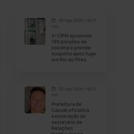
Caetanos
(47)
Caetité
(1504)
06 Ago 2026 / Há 21
min
Candiba
(157)
4ª CIPM apreende
190 porções de
cocaína e prende
Cândido Sales
(120)
suspeito após fuga
em Rio do Pires
Caraíbas
(103)
Carinhanha
(299)
06 Ago 2026 / Há 51
min
Caturama
(65)
Prefeitura de
Caculé oficializa
exoneração de
Chapada Diamantina
(430)
secretário de
Relações
Condeúba
(133)