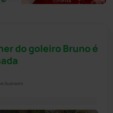
her do goleiro Bruno é
nada
hei Sudoeste