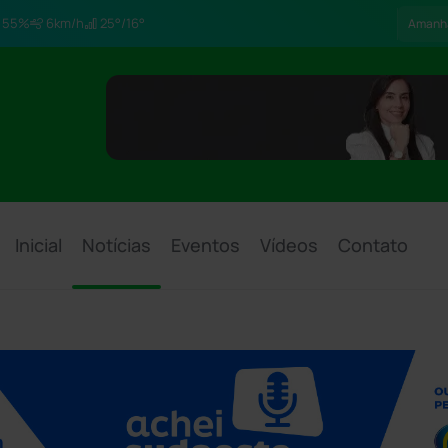
55%
6km/h
25°/16°
Amanh
Inicial
Notícias
Eventos
Vídeos
Contato