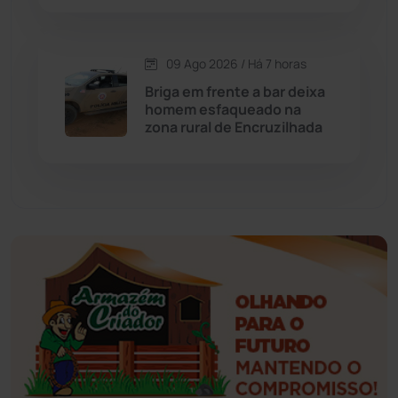
Érico Cardoso
(82)
Esportes
(522)
09 Ago 2026 / Há 7 horas
Briga em frente a bar deixa
Eventos
(24)
homem esfaqueado na
zona rural de Encruzilhada
Feira da Mata
(23)
Guajeru
(130)
Guanambi
(3503)
Ibiassucê
(168)
Ibicoara
(221)
Ibipitanga
(116)