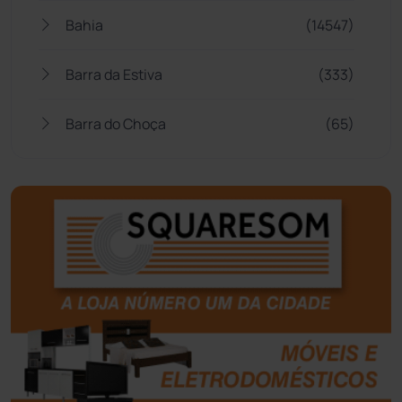
Bahia
(14547)
Barra da Estiva
(333)
Barra do Choça
(65)
Belo Campo
(57)
Bom Jesus da Lapa
(510)
Boquira
(152)
Botuporã
(73)
Brasil
(7681)