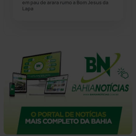
em pau de arara rumo a Bom Jesus da
Tecnologia
(12)
Lapa
Urandi
(158)
Vitória da Conquista
(2517)