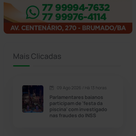
Ibitiara
(33)
Igaporã
(218)
Ituaçu
(256)
Mais Clicadas
Iuiu
(174)
Jacaraci
(97)
09 Ago 2026 / Há 13 horas
Parlamentares baianos
Jequié
(314)
participam de 'festa da
piscina' com investigado
nas fraudes do INSS
Jussiape
(98)
Justiça
(1471)