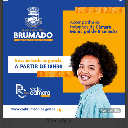
Homem esfaqueia rival, é
Caturama
(65)
cercado por multidão e
acaba preso em Ribeirão do
Largo
Chapada Diamantina
(430)
Condeúba
(133)
09 Ago 2026 / Há 6 horas
Contendas do Sincorá
(79)
Jovem de 18 anos é preso
por tráfico de drogas em
Cordeiros
(49)
residencial de Guanambi
Dom Basílio
(391)
09 Ago 2026 / Há 6 horas
Economia
(1236)
Briga de família por causa
de bebidas termina com
Fecha em 8s
Educação
(232)
jovem ferido em Palmas de
Monte Alto