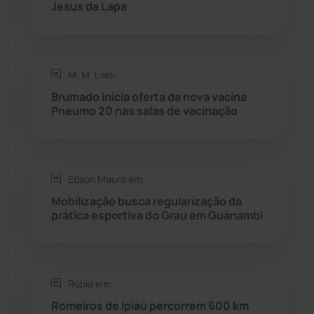
Jesus da Lapa
Rio do Pires
(98)
Saúde
(2430)
M. M. L em:
Seabra
(51)
Brumado inicia oferta da nova vacina
Pneumo 20 nas salas de vacinação
Sebastião Laranjeiras
(96)
Sítio do Mato
(42)
Edson Mauro em:
Mobilização busca regularização da
Sudoeste Baiano
(1531)
prática esportiva do Grau em Guanambi
Tanhaçu
(427)
Tanque Novo
(126)
Rúbia em:
Romeiros de Ipiaú percorrem 600 km