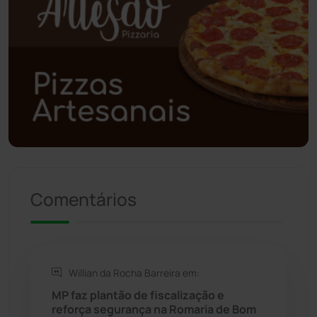
Poções
(182)
Polícia Civil
(61)
Polícia Militar
(28)
Política
(03)
Presidente Jânio Qu...
(125)
Comentários
Riacho de Santana
(309)
Rio de Contas
(411)
Willian da Rocha Barreira em:
Rio do Antônio
(203)
MP faz plantão de fiscalização e
reforça segurança na Romaria de Bom