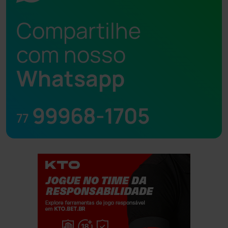
Compartilhe
com nosso
Whatsapp
99968-1705
77