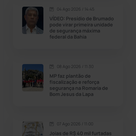
04 Ago 2026 / 14:45
Lagoa Real
(182)
VÍDEO: Presídio de Brumado
pode virar primeira unidade
Licínio de Almeida
(118)
de segurança máxima
federal da Bahia
Livramento de Nossa...
(1339)
Macaúbas
(715)
08 Ago 2026 / 11:30
MP faz plantão de
Maetinga
(101)
fiscalização e reforça
segurança na Romaria de
Bom Jesus da Lapa
Malhada
(82)
Malhada de Pedras
(508)
07 Ago 2026 / 11:00
Matina
(71)
Joias de R$ 40 mil furtadas