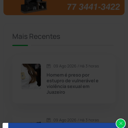
Brumado
(31965)
Caculé
(697)
Mais Recentes
Caetanos
(47)
Caetité
(1504)
09 Ago 2026 / Há 3 horas
Candiba
(157)
Homem é preso por
estupro de vulnerável e
Cândido Sales
(121)
violência sexual em
Juazeiro
Caraíbas
(103)
Carinhanha
(300)
09 Ago 2026 / Há 3 horas