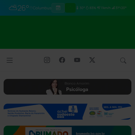
⛅
26°
Columbus
30°
83%
11km/h
31°/20°