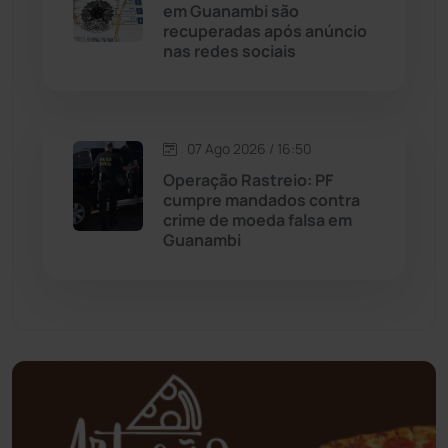
em Guanambi são
recuperadas após anúncio
Mortugaba
(31)
nas redes sociais
Mundo
(438)
Oliveira dos Brejinhos
(67)
07 Ago 2026 / 16:50
Operação Rastreio: PF
Palmas de Monte Alto
(266)
cumpre mandados contra
crime de moeda falsa em
Guanambi
Paramirim
(342)
Pindaí
(103)
Piripá
(90)
Planalto
(59)