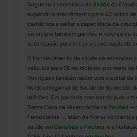
Segundo a secretária da
Saúde
do Estado
expandir o atendimento para 40 leitos de
pediátrica e saltar a capacidade de cirurg
município também ganhou o reforço de d
autorização para licitar a construção de
O fortalecimento da saúde se estendeu pa
veículos para 36 municípios, por meio d
Rodrigues também autorizou o edital de l
Núcleo Regional de Saúde do Sudoeste 
milhões. Em parceria com municípios vizi
Santa Casa de Misericórdia de
Poções
— q
hemodiálise —, além de firmar convênios
saúde em
Caraíbas
e
Poções
, e a licita
(CER Tipo II) também em
Poções
.