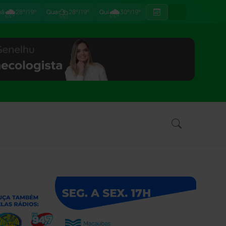
🌧
⛈
🌧
hã
28°/19°
Qua
28°/19°
Qui
30°/19°