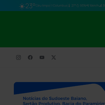
☀️
23°
Céu limpo
Columbus
27°
93%
6km/h
3