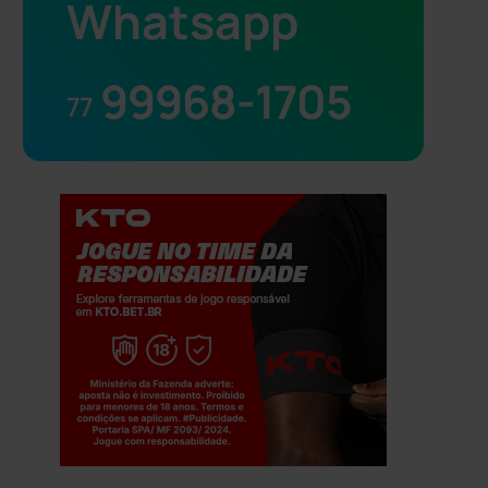
Whatsapp
99968-1705
77
Jogue com responsabilidade. 18+