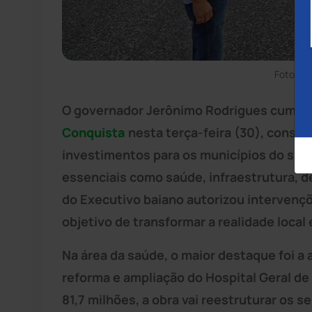
Foto: Ra
O governador Jerônimo Rodrigues cumpr
Conquista
nesta terça-feira (30), conso
investimentos para os municípios do su
essenciais como saúde, infraestrutura, d
do Executivo baiano autorizou intervenç
objetivo de transformar a realidade local
Na área da saúde, o maior destaque foi a 
reforma e ampliação do Hospital Geral de
81,7 milhões, a obra vai reestruturar os s