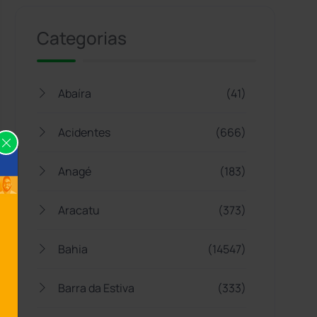
Categorias
Abaíra
(41)
Acidentes
(666)
Anagé
(183)
Aracatu
(373)
Bahia
(14547)
Barra da Estiva
(333)