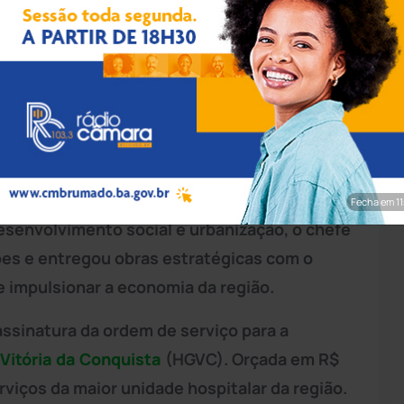
í Vitor/GOVBA
iu uma extensa agenda em
Vitória da
lidando um dos maiores pacotes de
doeste da
Bahia
. Com foco em áreas
Fecha em 9
esenvolvimento social e urbanização, o chefe
ões e entregou obras estratégicas com o
 e impulsionar a economia da região.
assinatura da ordem de serviço para a
Vitória da Conquista
(HGVC). Orçada em R$
erviços da maior unidade hospitalar da região.