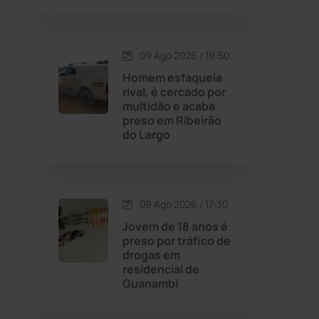
Contendas do Sincorá
(79)
09 Ago 2026 / 19:50
Cordeiros
(49)
Homem esfaqueia
rival, é cercado por
multidão e acaba
Dom Basílio
(391)
preso em Ribeirão
do Largo
Economia
(1236)
Educação
(232)
09 Ago 2026 / 17:30
Jovem de 18 anos é
Érico Cardoso
(82)
preso por tráfico de
drogas em
residencial de
Esportes
(522)
Guanambi
Eventos
(24)