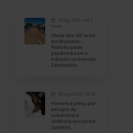
Caetanos
(47)
Caetité
(1504)
10 Ago 2026 / Há 3
horas
Candiba
(157)
Obras dos 150 anos
em Brumado:
Prefeito pede
Cândido Sales
(121)
paciência com o
trânsito na Avenida
Centenário
Caraíbas
(103)
Carinhanha
(300)
09 Ago 2026 / 19:55
Caturama
(65)
Homem é preso por
estupro de
vulnerável e
Chapada Diamantina
(430)
violência sexual em
Juazeiro
Condeúba
(133)