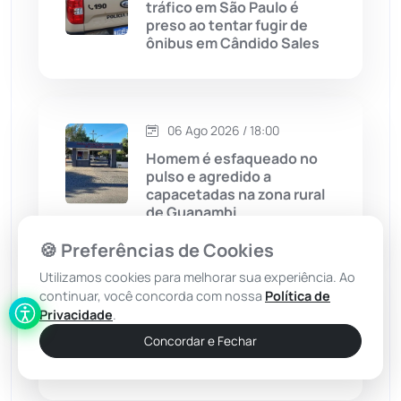
tráfico em São Paulo é
preso ao tentar fugir de
ônibus em Cândido Sales
Chapada Diamantina
(430)
Condeúba
(133)
06 Ago 2026 / 18:00
Contendas do Sincorá
(79)
Homem é esfaqueado no
pulso e agredido a
Cordeiros
(49)
capacetadas na zona rural
de Guanambi
Dom Basílio
(391)
🍪 Preferências de Cookies
Utilizamos cookies para melhorar sua experiência. Ao
Economia
(1235)
continuar, você concorda com nossa
Política de
06 Ago 2026 / 17:30
Privacidade
.
Idoso de 76 anos é preso
Educação
(232)
Concordar e Fechar
por estuprar criança com
deficiência em Jequié
Érico Cardoso
(82)