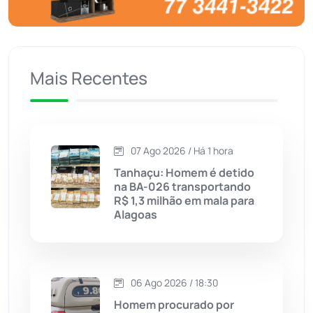
Brumado
(31955)
Caculé
(696)
Mais Recentes
Caetanos
(47)
Caetité
(1504)
07 Ago 2026 / Há 1 hora
Candiba
(157)
Tanhaçu: Homem é detido
na BA-026 transportando
Cândido Sales
(121)
R$ 1,3 milhão em mala para
Alagoas
Caraíbas
(103)
Carinhanha
(299)
06 Ago 2026 / 18:30
Homem procurado por
Caturama
(65)