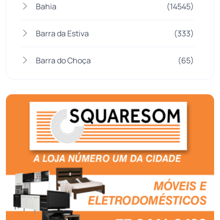
Bahia
(14545)
Barra da Estiva
(333)
Barra do Choça
(65)
Belo Campo
(57)
Bom Jesus da Lapa
(505)
Boquira
(152)
Botuporã
(72)
Brasil
(7679)