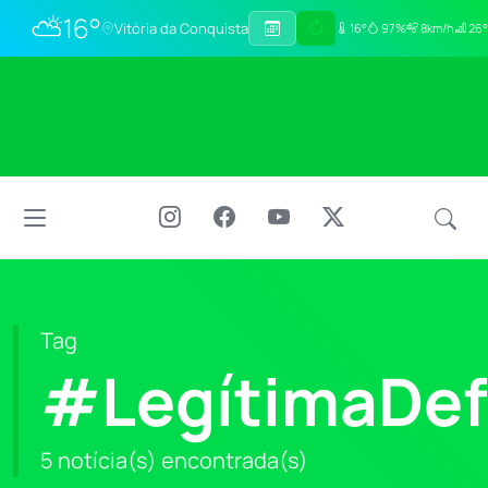
⛅
16°
Vitória da Conquista
16°
97%
8km/h
26°
Tag
#LegítimaDef
5 notícia(s) encontrada(s)