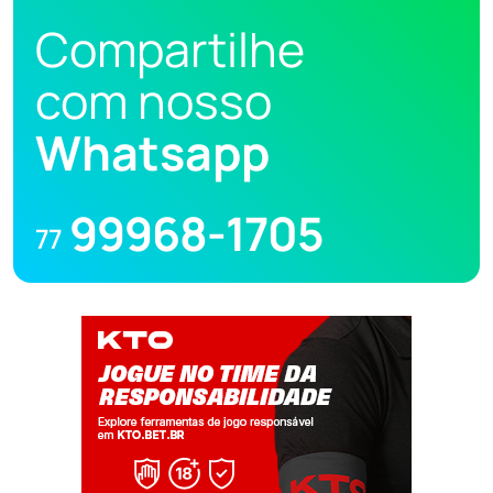
Compartilhe
com nosso
Whatsapp
99968-1705
77