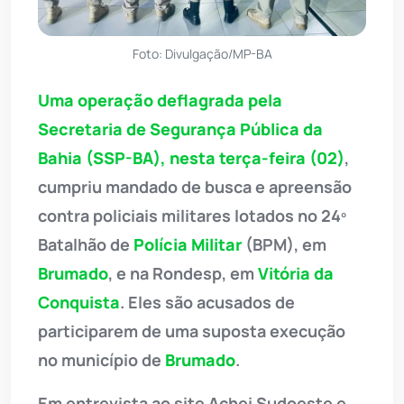
Foto: Divulgação/MP-BA
Uma operação deflagrada pela
Secretaria de Segurança Pública da
Bahia
(SSP-BA), nesta terça-feira (02)
,
cumpriu mandado de busca e apreensão
contra policiais militares lotados no 24º
Batalhão de
Polícia Militar
(BPM), em
Brumado
, e na Rondesp, em
Vitória da
Conquista
. Eles são acusados de
participarem de uma suposta execução
no município de
Brumado
.
Em entrevista ao site Achei Sudoeste e