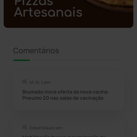
Política
(03)
Presidente Jânio Qu...
(125)
Riacho de Santana
(309)
Comentários
Rio de Contas
(410)
Rio do Antônio
(203)
M. M. L em:
Rio do Pires
(98)
Brumado inicia oferta da nova vacina
Pneumo 20 nas salas de vacinação
Saúde
(2427)
Seabra
(50)
Edson Mauro em: