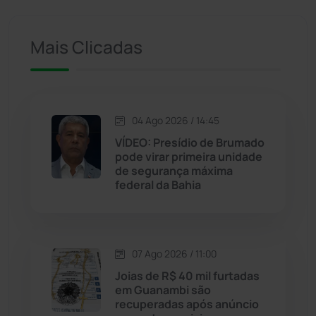
Iuiu
(173)
Mais Clicadas
Jacaraci
(97)
Jequié
(314)
04 Ago 2026 / 14:45
VÍDEO: Presídio de Brumado
Jussiape
(97)
pode virar primeira unidade
de segurança máxima
Justiça
(1470)
federal da Bahia
Lagoa Real
(182)
07 Ago 2026 / 11:00
Licínio de Almeida
(118)
Joias de R$ 40 mil furtadas
em Guanambi são
Livramento de Nossa...
(1338)
recuperadas após anúncio