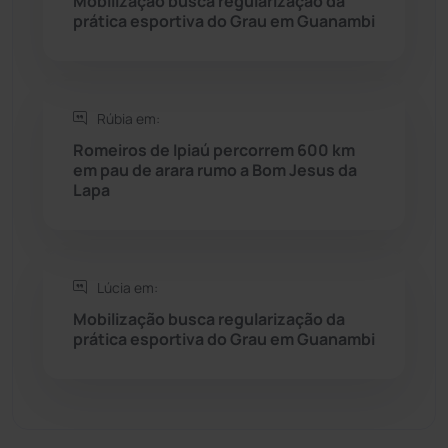
Mobilização busca regularização da
Sebastião Laranjeiras
(96)
prática esportiva do Grau em Guanambi
Sítio do Mato
(42)
Sudoeste Baiano
(1530)
Rúbia em:
Romeiros de Ipiaú percorrem 600 km
em pau de arara rumo a Bom Jesus da
Tanhaçu
(426)
Lapa
Tanque Novo
(126)
Tecnologia
(12)
Lúcia em:
Mobilização busca regularização da
Urandi
(157)
prática esportiva do Grau em Guanambi
Vitória da Conquista
(2514)