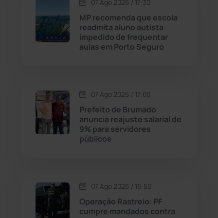
Contendas do Sincorá
(79)
07 Ago 2026 / 17:30
MP recomenda que escola
Cordeiros
(49)
readmita aluno autista
impedido de frequentar
aulas em Porto Seguro
Dom Basílio
(391)
Economia
(1235)
07 Ago 2026 / 17:00
Educação
(232)
Prefeito de Brumado
anuncia reajuste salarial de
9% para servidores
Érico Cardoso
(82)
públicos
Esportes
(522)
07 Ago 2026 / 16:50
Eventos
(24)
Operação Rastreio: PF
cumpre mandados contra
Feira da Mata
(23)