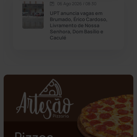
06 Ago 2026 / 08:30
Palmas de Monte Alto
(261)
UPT anuncia vagas em
Brumado, Érico Cardoso,
Paramirim
(342)
Livramento de Nossa
Senhora, Dom Basílio e
Caculé
Pindaí
(103)
Piripá
(90)
Planalto
(59)
Poções
(182)
Polícia Civil
(58)
Polícia Militar
(27)