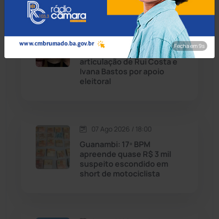
Caetité
(1504)
08 Ago 2026 / Há 3 horas
Candiba
(157)
Caculé: Queda de
Fecha em 8s
secretário envolve
Cândido Sales
(121)
articulação de Rui Costa e
Ivana Bastos por apoio
eleitoral
Caraíbas
(103)
Carinhanha
(300)
07 Ago 2026 / 18:00
Caturama
(65)
Guanambi: 17º BPM
apreende quase R$ 3 mil
suspeito escondido em
Chapada Diamantina
(430)
short de motociclista
Condeúba
(133)