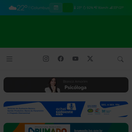
☁️
22°
Columbus
23°
92%
16km/h
33°/21°