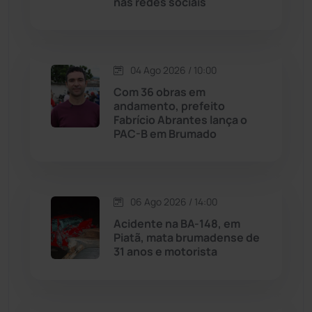
nas redes sociais
Macaúbas
(714)
Maetinga
(101)
04 Ago 2026 / 10:00
Com 36 obras em
Malhada
(82)
andamento, prefeito
Fabrício Abrantes lança o
PAC-B em Brumado
Malhada de Pedras
(508)
Matina
(71)
06 Ago 2026 / 14:00
Mortugaba
(31)
Acidente na BA-148, em
Piatã, mata brumadense de
31 anos e motorista
Mundo
(437)
Oliveira dos Brejinhos
(67)