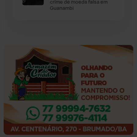
crime de moeda falsa em
Guanambi
Guajeru
(130)
Guanambi
(3498)
Ibiassucê
(167)
Ibicoara
(221)
Ibipitanga
(116)
Ibitiara
(32)
Igaporã
(218)
Ituaçu
(256)