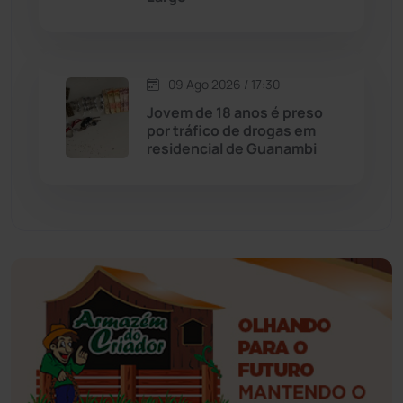
Érico Cardoso
(82)
Esportes
(522)
09 Ago 2026 / 17:30
Eventos
(24)
Jovem de 18 anos é preso
por tráfico de drogas em
residencial de Guanambi
Feira da Mata
(23)
Guajeru
(130)
Guanambi
(3503)
Ibiassucê
(168)
Ibicoara
(221)
Ibipitanga
(116)