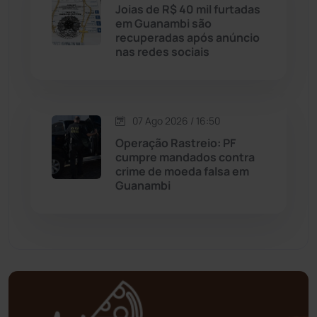
Joias de R$ 40 mil furtadas
em Guanambi são
Mortugaba
(31)
recuperadas após anúncio
nas redes sociais
Mundo
(438)
Oliveira dos Brejinhos
(67)
07 Ago 2026 / 16:50
Operação Rastreio: PF
Palmas de Monte Alto
(266)
cumpre mandados contra
crime de moeda falsa em
Paramirim
(342)
Guanambi
Pindaí
(103)
Piripá
(90)
Planalto
(59)