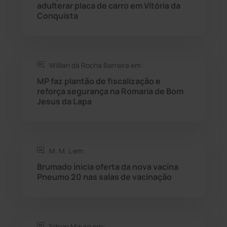
adulterar placa de carro em Vitória da
Rio do Pires
(98)
Conquista
Saúde
(2430)
Willian da Rocha Barreira em:
Seabra
(51)
MP faz plantão de fiscalização e
reforça segurança na Romaria de Bom
Sebastião Laranjeiras
(96)
Jesus da Lapa
Sítio do Mato
(42)
Sudoeste Baiano
(1531)
M. M. L em:
Brumado inicia oferta da nova vacina
Pneumo 20 nas salas de vacinação
Tanhaçu
(427)
Tanque Novo
(126)
Edson Mauro em: