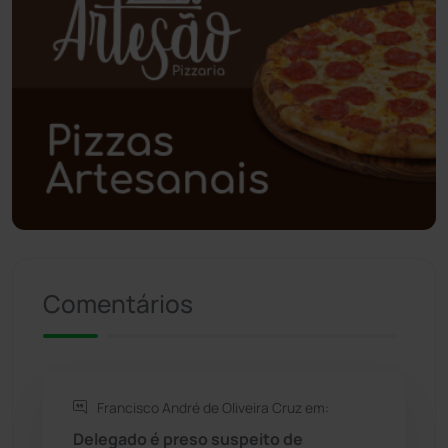
Poções
(182)
Polícia Civil
(61)
Polícia Militar
(28)
Política
(03)
Presidente Jânio Qu...
(125)
Comentários
Riacho de Santana
(309)
Rio de Contas
(411)
Francisco André de Oliveira Cruz em:
Rio do Antônio
(203)
Delegado é preso suspeito de