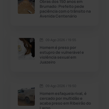
Obras dos 150 anos em
Caturama
(66)
Brumado: Prefeito pede
paciência com o trânsito na
Avenida Centenário
Chapada Diamantina
(430)
Condeúba
(133)
09 Ago 2026 / 19:55
Contendas do Sincorá
(79)
Homem é preso por
estupro de vulnerável e
Cordeiros
(49)
violência sexual em
Juazeiro
Dom Basílio
(391)
Economia
(1236)
09 Ago 2026 / 19:50
Homem esfaqueia rival, é
Educação
(232)
cercado por multidão e
acaba preso em Ribeirão do
Largo