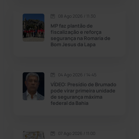
Lagoa Real
(182)
08 Ago 2026 / 11:30
MP faz plantão de
Licínio de Almeida
(118)
fiscalização e reforça
segurança na Romaria de
Bom Jesus da Lapa
Livramento de Nossa...
(1339)
Macaúbas
(715)
04 Ago 2026 / 14:45
Maetinga
(101)
VÍDEO: Presídio de Brumado
pode virar primeira unidade
de segurança máxima
Malhada
(82)
federal da Bahia
Malhada de Pedras
(508)
Matina
(71)
07 Ago 2026 / 11:00