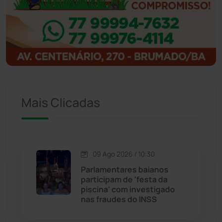
Ibitiara
(33)
Igaporã
(218)
Ituaçu
(256)
Mais Clicadas
Iuiu
(174)
Jacaraci
(97)
09 Ago 2026 / 10:30
Jequié
(314)
Parlamentares baianos
participam de 'festa da
piscina' com investigado
Jussiape
(98)
nas fraudes do INSS
Justiça
(1471)