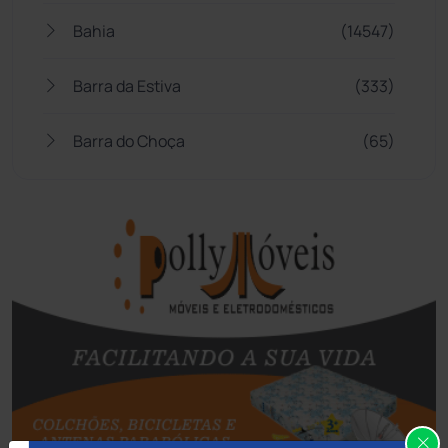
Bahia
(14547)
Barra da Estiva
(333)
Barra do Choça
(65)
Belo Campo
(57)
Bom Jesus da Lapa
(510)
Boquira
(152)
Botuporã
(73)
Brasil
(7681)