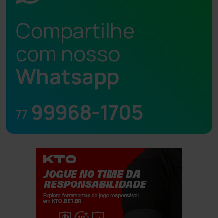
Compartilhe
com nosso
Whatsapp
99968-1705
77