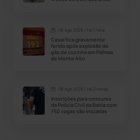
Dom Basílio
(391)
08 Ago 2026 / Há 1 hora
Economia
(1235)
Casal fica gravemente
ferido após explosão de
Educação
(232)
gás de cozinha em Palmas
de Monte Alto
Érico Cardoso
(82)
Esportes
(522)
08 Ago 2026 / Há 2 horas
Inscrições para concurso
Eventos
(24)
da Polícia Civil da Bahia com
750 vagas são iniciadas
Feira da Mata
(23)
Guajeru
(130)