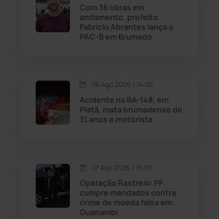
Com 36 obras em
Maetinga
(101)
andamento, prefeito
Fabrício Abrantes lança o
PAC-B em Brumado
Malhada
(82)
Malhada de Pedras
(508)
06 Ago 2026 / 14:00
Matina
(71)
Acidente na BA-148, em
Piatã, mata brumadense de
31 anos e motorista
Mortugaba
(31)
Mundo
(437)
07 Ago 2026 / 16:50
Oliveira dos Brejinhos
(67)
Operação Rastreio: PF
cumpre mandados contra
Palmas de Monte Alto
(262)
crime de moeda falsa em
Guanambi