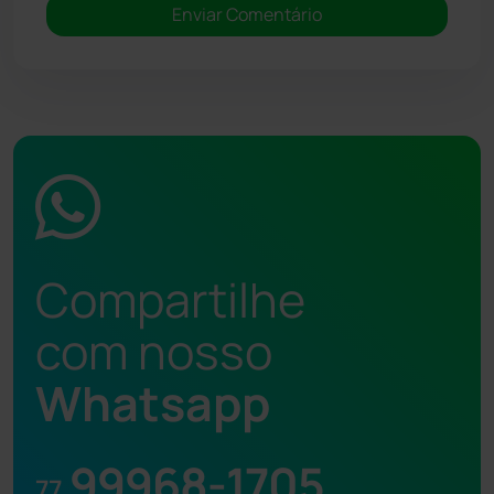
Compartilhe
com nosso
Whatsapp
99968-1705
77