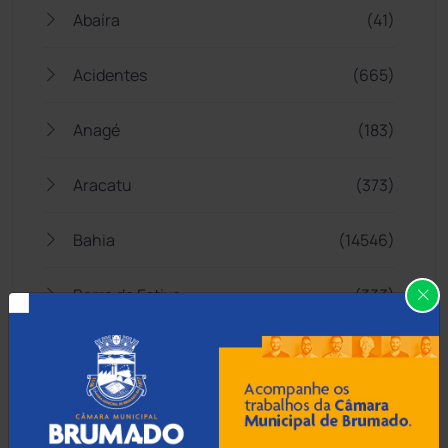
Abaíra
(41)
Acidentes
(665)
Anagé
(183)
Aracatu
(373)
Bahia
(14546)
Barra da Estiva
(333)
Barra do Choça
(65)
Belo Campo
(57)