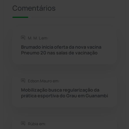
Presidente Jânio Qu...
(125)
Comentários
Riacho de Santana
(309)
Rio de Contas
(411)
M. M. L em:
Brumado inicia oferta da nova vacina
Rio do Antônio
(203)
Pneumo 20 nas salas de vacinação
Rio do Pires
(98)
Edson Mauro em:
Saúde
(2429)
Mobilização busca regularização da
prática esportiva do Grau em Guanambi
Seabra
(50)
Sebastião Laranjeiras
(96)
Rúbia em: