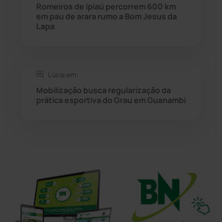
Sítio do Mato
(42)
Romeiros de Ipiaú percorrem 600 km
em pau de arara rumo a Bom Jesus da
Lapa
Sudoeste Baiano
(1530)
Tanhaçu
(426)
Lúcia em:
Tanque Novo
(126)
Mobilização busca regularização da
prática esportiva do Grau em Guanambi
Tecnologia
(12)
Urandi
(157)
Vitória da Conquista
(2514)