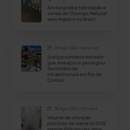
Candiba
(157)
Anvisa proíbe fabricação e
venda de 'Ozempic Natural'
Cândido Sales
(121)
sem registro no Brasil
Caraíbas
(103)
08 Ago 2026 / Há 42 min
Carinhanha
(300)
Justiça condena morador
que ameaçou e perseguiu
Caturama
(65)
Secretário de
Infraestrutura em Rio de
Contas
Chapada Diamantina
(430)
Condeúba
(133)
08 Ago 2026 / Há 1 hora
Contendas do Sincorá
(79)
Volume de cirurgias
plásticas de mama no SUS
Cordeiros
(49)
cresce 54% em dez anos