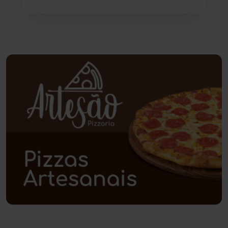
Paramirim
(342)
Pindaí
(103)
Piripá
(90)
Planalto
(59)
Poções
(182)
Polícia Civil
(59)
Polícia Militar
(27)
Política
(03)