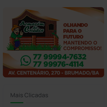
Guanambi
(3498)
Ibiassucê
(167)
Ibicoara
(221)
Ibipitanga
(116)
Ibitiara
(32)
Igaporã
(218)
Ituaçu
(256)
Mais Clicadas
Iuiu
(173)