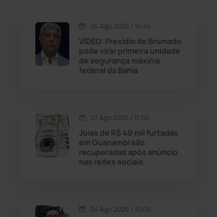
Jacaraci
(97)
04 Ago 2026 / 14:45
VÍDEO: Presídio de Brumado
Jequié
(314)
pode virar primeira unidade
de segurança máxima
Jussiape
(98)
federal da Bahia
Justiça
(1470)
07 Ago 2026 / 11:00
Lagoa Real
(182)
Joias de R$ 40 mil furtadas
em Guanambi são
Licínio de Almeida
(118)
recuperadas após anúncio
nas redes sociais
Livramento de Nossa...
(1338)
Macaúbas
(714)
04 Ago 2026 / 10:00