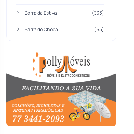
Barra da Estiva
(333)
Barra do Choça
(65)
Belo Campo
(57)
Bom Jesus da Lapa
(505)
Boquira
(152)
Botuporã
(72)
Brasil
(7679)
Brumado
(31955)