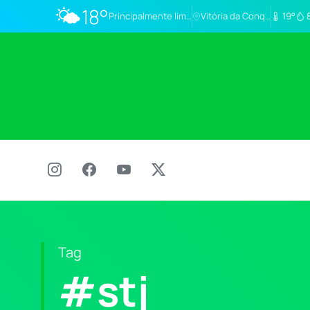
🌤️
18°
Principalmente limpo
Vitória da Conq…
19°
Tag
#stj