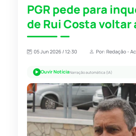
PGR pede para inqué
de Rui Costa voltar
05 Jun 2026 / 12:30
Por: Redação - A
Ouvir Notícia
Narração automática (IA)