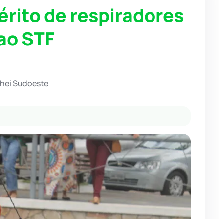
rito de respiradores
 ao STF
chei Sudoeste