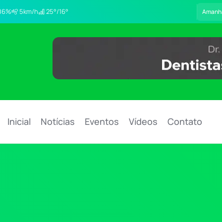
86%
5km/h
25°/16°
Amanh
Inicial
Notícias
Eventos
Vídeos
Contato