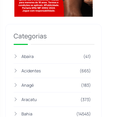
Jogue com responsabilidade. 18+
Categorias
Abaíra
(41)
Acidentes
(665)
Anagé
(183)
Aracatu
(373)
Bahia
(14545)