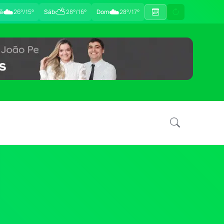
☁️
⛅
☁️
ã
26°/15°
Sáb
28°/16°
Dom
28°/17°