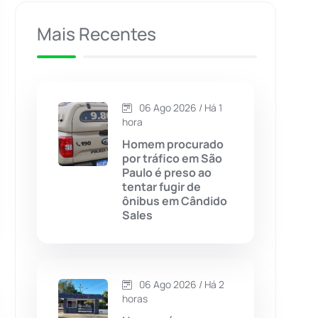
Caculé
(696)
Mais Recentes
Caetanos
(47)
Caetité
(1504)
06 Ago 2026 / Há 1
hora
Candiba
(157)
Homem procurado
por tráfico em São
Paulo é preso ao
Cândido Sales
(121)
tentar fugir de
ônibus em Cândido
Sales
Caraíbas
(103)
Carinhanha
(299)
06 Ago 2026 / Há 2
Caturama
(65)
horas