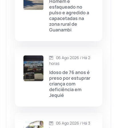
Homem é
esfaqueado no
Chapada Diamantina
(430)
pulso e agredido a
capacetadas na
Condeúba
(133)
zona rural de
Guanambi
Contendas do Sincorá
(79)
Cordeiros
(49)
06 Ago 2026 / Há 2
horas
Dom Basílio
(391)
Idoso de 76 anos é
preso por estuprar
criança com
Economia
(1235)
deficiência em
Jequié
Educação
(232)
Érico Cardoso
(82)
06 Ago 2026 / Há 3