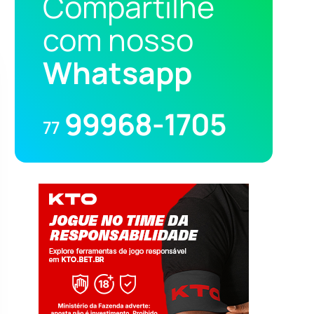
Compartilhe
com nosso
Whatsapp
99968-1705
77