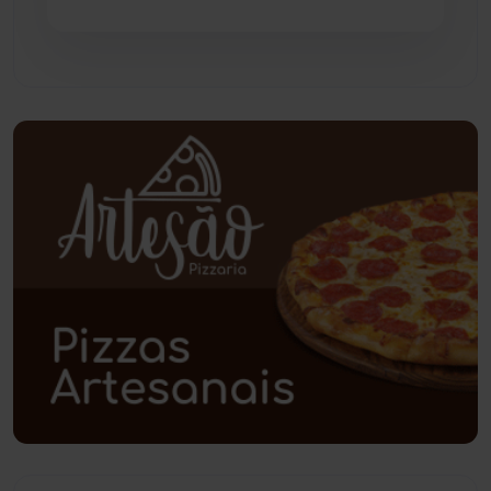
Piripá
(90)
Planalto
(59)
Poções
(182)
Polícia Civil
(58)
Polícia Militar
(27)
Política
(03)
Presidente Jânio Qu...
(125)
Riacho de Santana
(309)