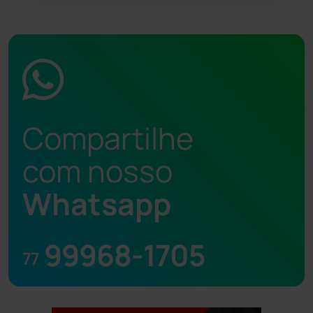
Compartilhe
com nosso
Whatsapp
99968-1705
77