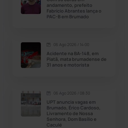
Malhada
(82)
andamento, prefeito
Fabrício Abrantes lança o
PAC-B em Brumado
Malhada de Pedras
(508)
Matina
(71)
06 Ago 2026 / 14:00
Mortugaba
(31)
Acidente na BA-148, em
Piatã, mata brumadense de
31 anos e motorista
Mundo
(437)
Oliveira dos Brejinhos
(67)
06 Ago 2026 / 08:30
Palmas de Monte Alto
(261)
UPT anuncia vagas em
Brumado, Érico Cardoso,
Paramirim
(342)
Livramento de Nossa
Senhora, Dom Basílio e
Caculé
Pindaí
(103)