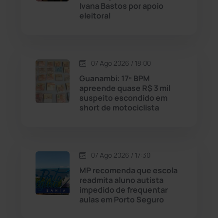
Ivana Bastos por apoio
eleitoral
Caraíbas
(103)
Carinhanha
(300)
07 Ago 2026 / 18:00
Caturama
(65)
Guanambi: 17º BPM
apreende quase R$ 3 mil
suspeito escondido em
Chapada Diamantina
(430)
short de motociclista
Condeúba
(133)
Contendas do Sincorá
(79)
07 Ago 2026 / 17:30
MP recomenda que escola
Cordeiros
(49)
readmita aluno autista
impedido de frequentar
aulas em Porto Seguro
Dom Basílio
(391)