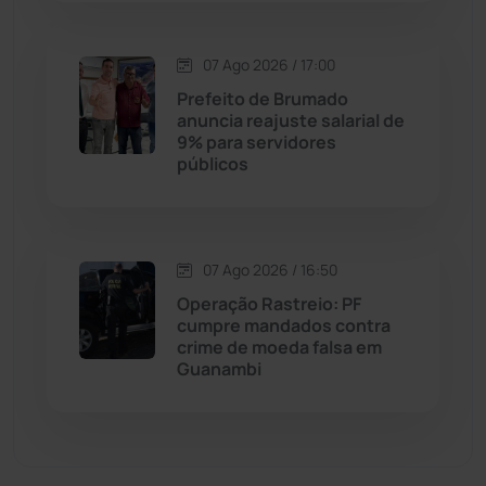
Economia
(1235)
07 Ago 2026 / 17:00
Educação
(232)
Prefeito de Brumado
anuncia reajuste salarial de
9% para servidores
Érico Cardoso
(82)
públicos
Esportes
(522)
07 Ago 2026 / 16:50
Eventos
(24)
Operação Rastreio: PF
cumpre mandados contra
Feira da Mata
(23)
crime de moeda falsa em
Guanambi
Guajeru
(130)
Guanambi
(3498)