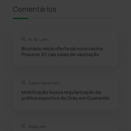
Comentários
Rio de Contas
(410)
Rio do Antônio
(203)
M. M. L em:
Rio do Pires
(98)
Brumado inicia oferta da nova vacina
Pneumo 20 nas salas de vacinação
Saúde
(2427)
Seabra
(50)
Edson Mauro em:
Mobilização busca regularização da
Sebastião Laranjeiras
(96)
prática esportiva do Grau em Guanambi
Sítio do Mato
(42)
Sudoeste Baiano
(1530)
Rúbia em: