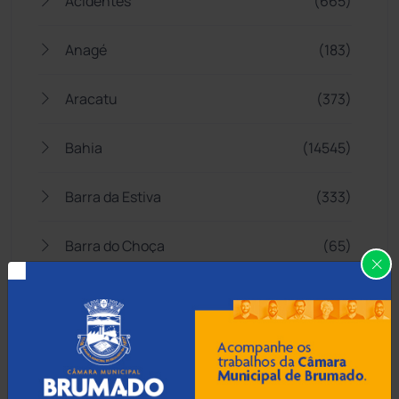
Acidentes
(665)
Anagé
(183)
Aracatu
(373)
Bahia
(14545)
Barra da Estiva
(333)
Barra do Choça
(65)
Belo Campo
(57)
Bom Jesus da Lapa
(507)
Boquira
(152)