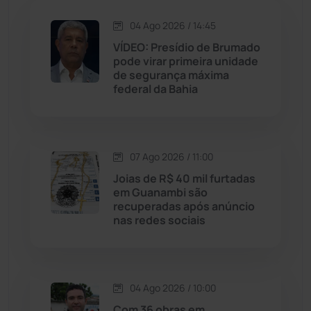
Jequié
(314)
04 Ago 2026 / 14:45
VÍDEO: Presídio de Brumado
Jussiape
(97)
pode virar primeira unidade
de segurança máxima
Justiça
(1470)
federal da Bahia
Lagoa Real
(182)
07 Ago 2026 / 11:00
Licínio de Almeida
(118)
Joias de R$ 40 mil furtadas
em Guanambi são
Livramento de Nossa...
(1338)
recuperadas após anúncio
nas redes sociais
Macaúbas
(714)
Maetinga
(101)
04 Ago 2026 / 10:00
Com 36 obras em