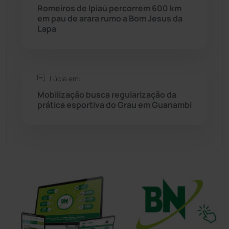
Romeiros de Ipiaú percorrem 600 km
em pau de arara rumo a Bom Jesus da
Tanhaçu
(426)
Lapa
Tanque Novo
(126)
Tecnologia
(12)
Lúcia em:
Mobilização busca regularização da
Urandi
(157)
prática esportiva do Grau em Guanambi
Vitória da Conquista
(2514)