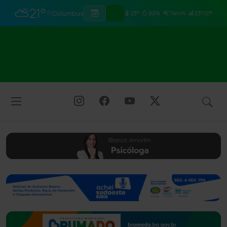
⛅
21°
Columbus
23°
92%
7km/h
33°/21°