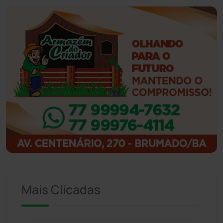
Ibiassucê
(167)
Ibicoara
(221)
Ibipitanga
(116)
Ibitiara
(32)
Igaporã
(218)
Ituaçu
(256)
Iuiu
(173)
Mais Clicadas
Jacaraci
(97)