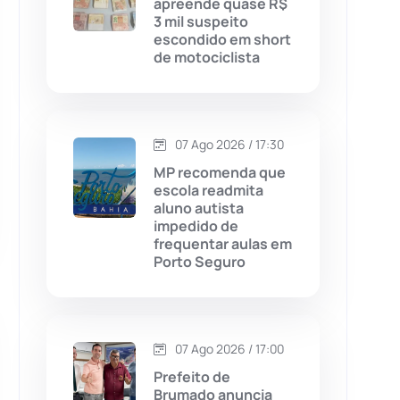
apreende quase R$
3 mil suspeito
Chapada Diamantina
(430)
escondido em short
de motociclista
Condeúba
(133)
Contendas do Sincorá
(79)
07 Ago 2026 / 17:30
Cordeiros
(49)
MP recomenda que
escola readmita
aluno autista
Dom Basílio
(391)
impedido de
frequentar aulas em
Porto Seguro
Economia
(1235)
Educação
(232)
07 Ago 2026 / 17:00
Érico Cardoso
(82)
Prefeito de
Brumado anuncia