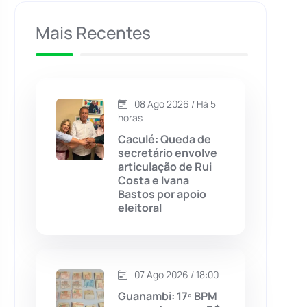
Caculé
(697)
Mais Recentes
Caetanos
(47)
Caetité
(1504)
08 Ago 2026 / Há 5
horas
Candiba
(157)
Caculé: Queda de
secretário envolve
articulação de Rui
Cândido Sales
(121)
Costa e Ivana
Bastos por apoio
eleitoral
Caraíbas
(103)
Carinhanha
(300)
07 Ago 2026 / 18:00
Caturama
(65)
Guanambi: 17º BPM