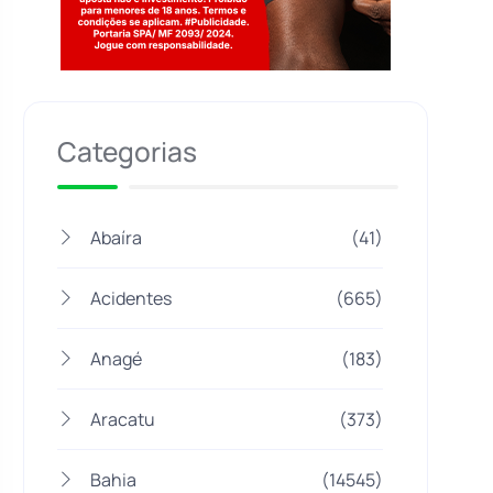
Jogue com responsabilidade. 18+
Categorias
Abaíra
(41)
Acidentes
(665)
Anagé
(183)
Aracatu
(373)
Bahia
(14545)