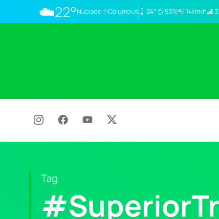
☁️
22°
Nublado
Columbus
24°
93%
14km/h
3
Tag
#SuperiorTr