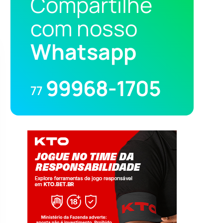
Compartilhe
com nosso
Whatsapp
99968-1705
77