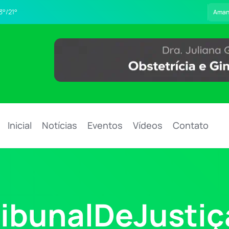
3°/21°
Aman
Inicial
Notícias
Eventos
Vídeos
Contato
ibunalDeJustiç