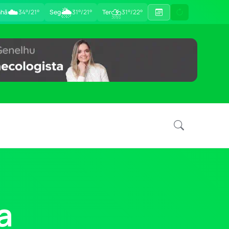
☁️
🌦
⛈
hã
34°/21°
Seg
31°/21°
Ter
31°/22°
a