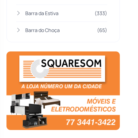
Barra da Estiva
(333)
Barra do Choça
(65)
Belo Campo
(57)
Bom Jesus da Lapa
(507)
Boquira
(152)
Botuporã
(72)
Brasil
(7680)
Brumado
(31958)