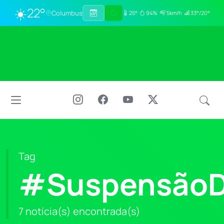
☀️
22°
Columbus
25°
94%
5km/h
33°/20°
Tag
#SuspensãoD
7 notícia(s) encontrada(s)