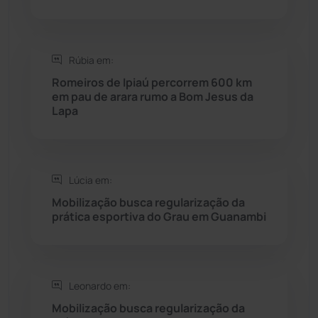
Saúde
(2427)
Rúbia em:
Seabra
(49)
Romeiros de Ipiaú percorrem 600 km
em pau de arara rumo a Bom Jesus da
Sebastião Laranjeiras
(96)
Lapa
Sítio do Mato
(42)
Sudoeste Baiano
(1530)
Lúcia em:
Mobilização busca regularização da
prática esportiva do Grau em Guanambi
Tanhaçu
(425)
Tanque Novo
(126)
Leonardo em:
Tecnologia
(12)
Mobilização busca regularização da