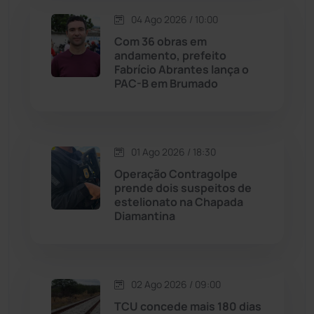
Lagoa Real
(182)
04 Ago 2026 / 10:00
Licínio de Almeida
(118)
Com 36 obras em
andamento, prefeito
Fabrício Abrantes lança o
Livramento de Nossa...
(1338)
PAC-B em Brumado
Macaúbas
(713)
01 Ago 2026 / 18:30
Maetinga
(101)
Operação Contragolpe
prende dois suspeitos de
Malhada
(82)
estelionato na Chapada
Diamantina
Malhada de Pedras
(507)
Matina
(71)
02 Ago 2026 / 09:00
TCU concede mais 180 dias
Mortugaba
(31)