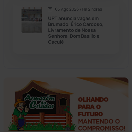
Esportes
(522)
06 Ago 2026 / Há 2 horas
UPT anuncia vagas em
Eventos
(24)
Brumado, Érico Cardoso,
Livramento de Nossa
Senhora, Dom Basílio e
Feira da Mata
(23)
Caculé
Guajeru
(130)
Guanambi
(3492)
Ibiassucê
(167)
Ibicoara
(220)
Ibipitanga
(116)