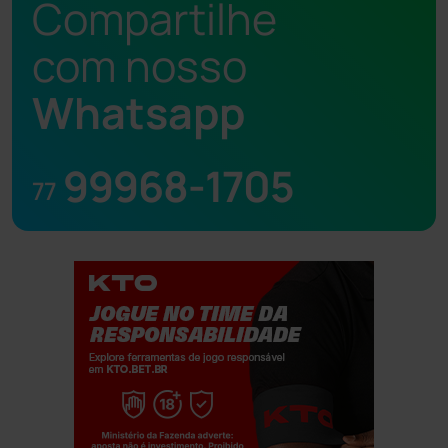
Compartilhe
com nosso
Whatsapp
99968-1705
77