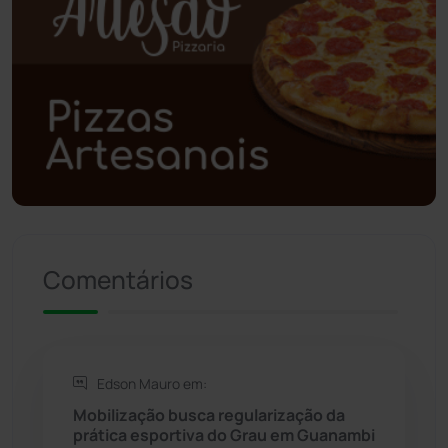
Polícia Civil
(57)
Polícia Militar
(27)
Política
(03)
Presidente Jânio Qu...
(125)
Riacho de Santana
(309)
Comentários
Rio de Contas
(410)
Rio do Antônio
(203)
Edson Mauro em:
Mobilização busca regularização da
Rio do Pires
(97)
prática esportiva do Grau em Guanambi