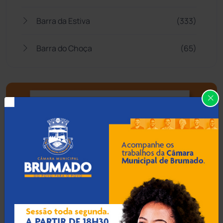
Barra da Estiva
(333)
Barra do Choça
(65)
Belo Campo
(57)
Bom Jesus da Lapa
(505)
Boquira
(152)
Botuporã
(72)
Brasil
(7679)
Brumado
(31951)