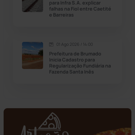
para Infra S.A. explicar
falhas na Fiol entre Caetité
Mundo
(436)
e Barreiras
Oliveira dos Brejinhos
(67)
01 Ago 2026 / 14:00
Palmas de Monte Alto
(260)
Prefeitura de Brumado
Inicia Cadastro para
Paramirim
(342)
Regularização Fundiária na
Fazenda Santa Inês
Pindaí
(103)
Piripá
(90)
Planalto
(59)
Poções
(182)