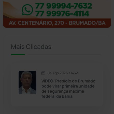
Ibitiara
(32)
Igaporã
(217)
Ituaçu
(256)
Iuiu
(173)
Mais Clicadas
Jacaraci
(97)
Jequié
(311)
04 Ago 2026 / 14:45
VÍDEO: Presídio de Brumado
pode virar primeira unidade
Jussiape
(97)
de segurança máxima
federal da Bahia
Justiça
(1465)