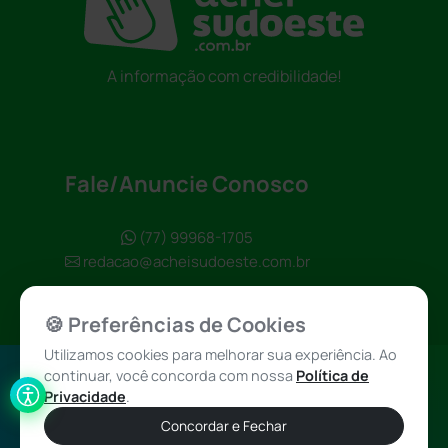
A informação com credibilidade!
Fale/Anuncie Conosco
(77) 99968-1705
redacao@acheisudoeste.com.br
🍪 Preferências de Cookies
Utilizamos cookies para melhorar sua experiência. Ao
continuar, você concorda com nossa
Política de
Política de
Achei Sudoeste
Privacidade
.
Privacidade
© 2026 - Todos
Concordar e Fechar
os direitos