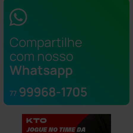
Compartilhe
com nosso
Whatsapp
99968-1705
77