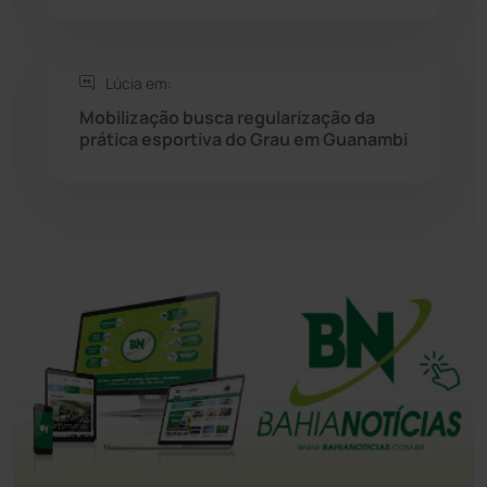
Tanque Novo
(126)
Lúcia em:
Tecnologia
(12)
Mobilização busca regularização da
prática esportiva do Grau em Guanambi
Urandi
(157)
Vitória da Conquista
(2516)