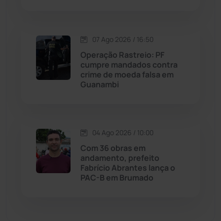
Malhada de Pedras
(508)
Matina
(71)
07 Ago 2026 / 16:50
Operação Rastreio: PF
Mortugaba
(31)
cumpre mandados contra
crime de moeda falsa em
Guanambi
Mundo
(437)
Oliveira dos Brejinhos
(67)
04 Ago 2026 / 10:00
Palmas de Monte Alto
(263)
Com 36 obras em
andamento, prefeito
Paramirim
(342)
Fabrício Abrantes lança o
PAC-B em Brumado
Pindaí
(103)
Piripá
(90)