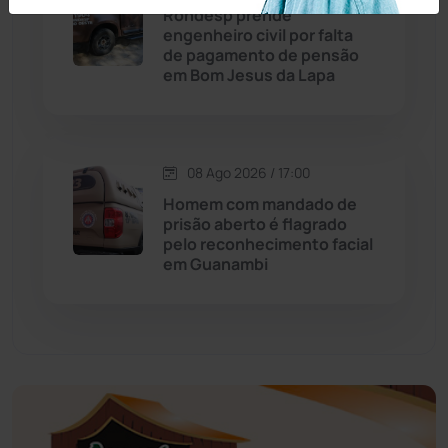
Rondesp prende
Educação
(232)
engenheiro civil por falta
de pagamento de pensão
em Bom Jesus da Lapa
Érico Cardoso
(82)
Esportes
(522)
08 Ago 2026 / 17:00
Eventos
(24)
Homem com mandado de
prisão aberto é flagrado
pelo reconhecimento facial
Feira da Mata
(23)
em Guanambi
Guajeru
(130)
Guanambi
(3501)
Ibiassucê
(168)