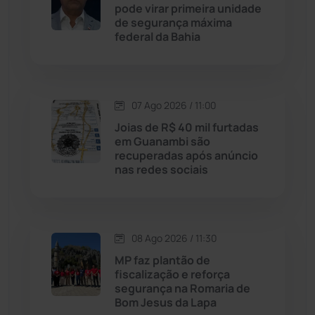
pode virar primeira unidade
Jussiape
(98)
de segurança máxima
federal da Bahia
Justiça
(1470)
Lagoa Real
(182)
07 Ago 2026 / 11:00
Licínio de Almeida
(118)
Joias de R$ 40 mil furtadas
em Guanambi são
recuperadas após anúncio
Livramento de Nossa...
(1338)
nas redes sociais
Macaúbas
(715)
08 Ago 2026 / 11:30
Maetinga
(101)
MP faz plantão de
fiscalização e reforça
Malhada
(82)
segurança na Romaria de
Bom Jesus da Lapa