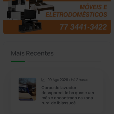
Brasil
(7680)
Brumado
(31962)
Caculé
(697)
Mais Recentes
Caetanos
(47)
Caetité
(1504)
09 Ago 2026 / Há 2 horas
Candiba
(157)
Corpo de lavrador
desaparecido há quase um
Cândido Sales
(121)
mês é encontrado na zona
rural de Ibiassucê
Caraíbas
(103)