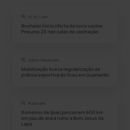
Rio do Antônio
(203)
M. M. L em:
Brumado inicia oferta da nova vacina
Rio do Pires
(98)
Pneumo 20 nas salas de vacinação
Saúde
(2429)
Edson Mauro em:
Seabra
(51)
Mobilização busca regularização da
prática esportiva do Grau em Guanambi
Sebastião Laranjeiras
(96)
Sítio do Mato
(42)
Rúbia em:
Sudoeste Baiano
(1530)
Romeiros de Ipiaú percorrem 600 km
em pau de arara rumo a Bom Jesus da
Lapa
Tanhaçu
(426)