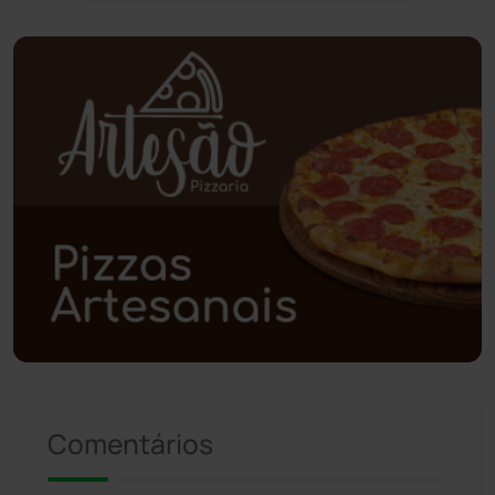
Planalto
(59)
Poções
(182)
Polícia Civil
(59)
Polícia Militar
(27)
Política
(03)
Presidente Jânio Qu...
(125)
Riacho de Santana
(309)
Comentários
Rio de Contas
(411)