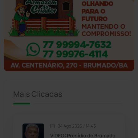
Ibicoara
(221)
Ibipitanga
(116)
Ibitiara
(32)
Igaporã
(218)
Ituaçu
(256)
Iuiu
(173)
Mais Clicadas
Jacaraci
(97)
Jequié
(314)
04 Ago 2026 / 14:45
VÍDEO: Presídio de Brumado