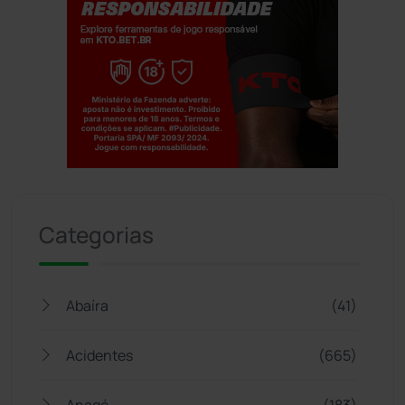
Jogue com responsabilidade. 18+
Categorias
Abaíra
(41)
Acidentes
(665)
Anagé
(183)