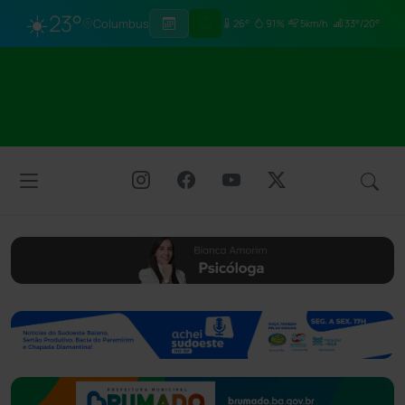
☀️
23°
Columbus
26°
91%
5km/h
33°/20°