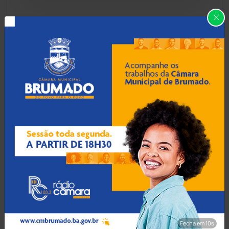
Carinhanha
(300)
08 Ago 2026 / 18:30
Botuporã alcança melhor
Caturama
(65)
desempenho no Ensino
Médio da Bahia no Ideb
2025
Chapada Diamantina
(430)
Condeúba
(133)
08 Ago 2026 / 18:00
Contendas do Sincorá
(79)
Menor de 13 anos é
apreendido pilotando
Cordeiros
(49)
motocicleta furtada em
Guanambi
Dom Basílio
(391)
Economia
(1236)
08 Ago 2026 / 17:30
Fecha em 8s