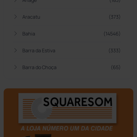
Aracatu
(373)
Bahia
(14546)
Barra da Estiva
(333)
Barra do Choça
(65)
Belo Campo
(57)
Bom Jesus da Lapa
(510)
Boquira
(152)
Botuporã
(73)