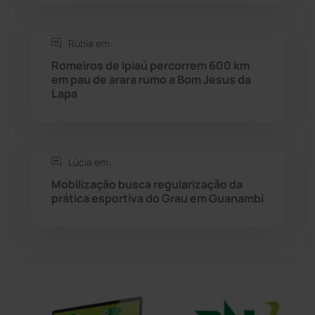
Sítio do Mato
(42)
Rúbia em:
Romeiros de Ipiaú percorrem 600 km
Sudoeste Baiano
(1530)
em pau de arara rumo a Bom Jesus da
Lapa
Tanhaçu
(426)
Tanque Novo
(126)
Lúcia em:
Mobilização busca regularização da
Tecnologia
(12)
prática esportiva do Grau em Guanambi
Urandi
(157)
Vitória da Conquista
(2514)