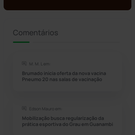
Presidente Jânio Qu...
(125)
Comentários
Riacho de Santana
(309)
Rio de Contas
(411)
M. M. L em:
Rio do Antônio
(203)
Brumado inicia oferta da nova vacina
Pneumo 20 nas salas de vacinação
Rio do Pires
(98)
Saúde
(2429)
Edson Mauro em:
Seabra
(50)
Mobilização busca regularização da
prática esportiva do Grau em Guanambi
Sebastião Laranjeiras
(96)