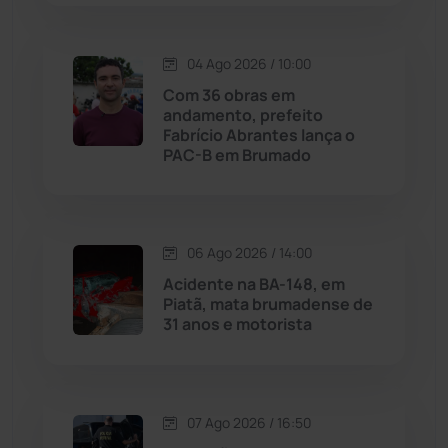
Macaúbas
(715)
04 Ago 2026 / 10:00
Maetinga
(101)
Com 36 obras em
andamento, prefeito
Malhada
(82)
Fabrício Abrantes lança o
PAC-B em Brumado
Malhada de Pedras
(508)
Matina
(71)
06 Ago 2026 / 14:00
Acidente na BA-148, em
Mortugaba
(31)
Piatã, mata brumadense de
31 anos e motorista
Mundo
(437)
Oliveira dos Brejinhos
(67)
07 Ago 2026 / 16:50