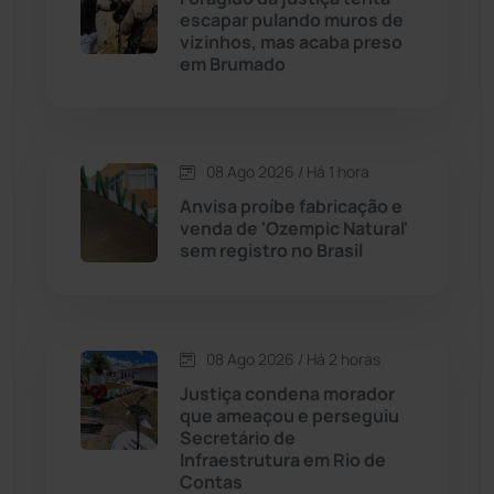
escapar pulando muros de
Cordeiros
(49)
vizinhos, mas acaba preso
em Brumado
Dom Basílio
(391)
Economia
(1235)
08 Ago 2026 / Há 1 hora
Anvisa proíbe fabricação e
Educação
(232)
venda de 'Ozempic Natural'
sem registro no Brasil
Érico Cardoso
(82)
Esportes
(522)
08 Ago 2026 / Há 2 horas
Justiça condena morador
Eventos
(24)
que ameaçou e perseguiu
Secretário de
Infraestrutura em Rio de
Feira da Mata
(23)
Contas