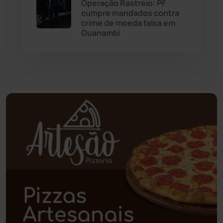
Palmas de Monte Alto
(262)
Operação Rastreio: PF
cumpre mandados contra
crime de moeda falsa em
Paramirim
(342)
Guanambi
Pindaí
(103)
Piripá
(90)
Planalto
(59)
Poções
(182)
Polícia Civil
(59)
Polícia Militar
(27)
Política
(03)