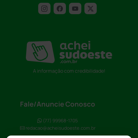
A informação com credibilidade!
Fale/Anuncie Conosco
(77) 99968-1705
redacao@acheisudoeste.com.br