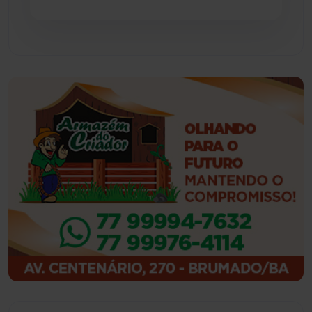
Guajeru
(130)
Guanambi
(3498)
Ibiassucê
(167)
Ibicoara
(221)
Ibipitanga
(116)
Ibitiara
(32)
Igaporã
(218)
Ituaçu
(256)