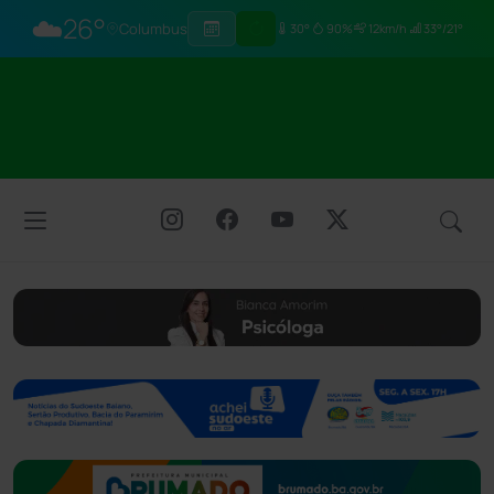
☁️
26°
Columbus
30°
90%
12km/h
33°/21°