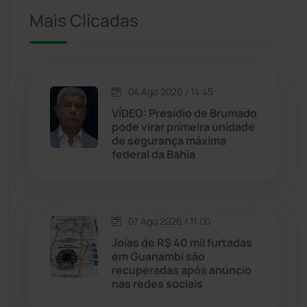
Iuiu
(173)
Mais Clicadas
Jacaraci
(97)
Jequié
(314)
04 Ago 2026 / 14:45
VÍDEO: Presídio de Brumado
pode virar primeira unidade
Jussiape
(98)
de segurança máxima
federal da Bahia
Justiça
(1470)
Lagoa Real
(182)
07 Ago 2026 / 11:00
Licínio de Almeida
(118)
Joias de R$ 40 mil furtadas
em Guanambi são
recuperadas após anúncio
Livramento de Nossa...
(1338)
nas redes sociais