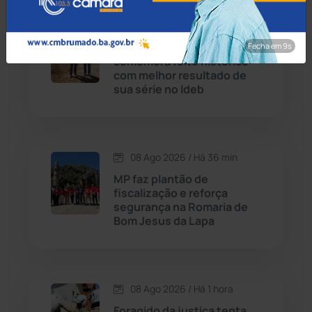
08 Ago 2026 / Há 6 min
Candiba
(157)
Educação de Macaúbas
Fecha em 8s
comemora feito histórico
Cândido Sales
(121)
com melhor resultado de
sua série no Ideb
Caraíbas
(103)
Carinhanha
(300)
08 Ago 2026 / Há 36 min
MP faz plantão de
Caturama
(65)
fiscalização e reforça
segurança na Romaria de
Bom Jesus da Lapa
Chapada Diamantina
(430)
Condeúba
(133)
08 Ago 2026 / Há 1 hora
Contendas do Sincorá
(79)
Foragido da justiça tenta