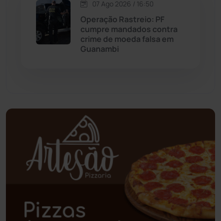
07 Ago 2026 / 16:50
Palmas de Monte Alto
(266)
Operação Rastreio: PF
cumpre mandados contra
Paramirim
(342)
crime de moeda falsa em
Guanambi
Pindaí
(103)
Piripá
(90)
Planalto
(59)
Poções
(182)
Polícia Civil
(61)
Polícia Militar
(28)