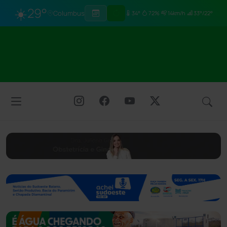
☀️
29°
Columbus
34°
72%
14km/h
33°/22°