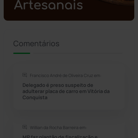
Política
(03)
Presidente Jânio Qu...
(125)
Riacho de Santana
(309)
Comentários
Rio de Contas
(411)
Rio do Antônio
(203)
Francisco André de Oliveira Cruz em:
Delegado é preso suspeito de
Rio do Pires
(98)
adulterar placa de carro em Vitória da
Conquista
Saúde
(2430)
Seabra
(51)
Willian da Rocha Barreira em:
MP faz plantão de fiscalização e