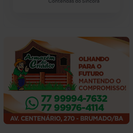
Contendas do Sincorá
Guajeru
(130)
Guanambi
(3504)
Ibiassucê
(168)
Ibicoara
(221)
Ibipitanga
(116)
Ibitiara
(33)
Igaporã
(218)
Ituaçu
(256)