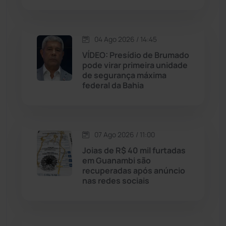
Macaúbas
(716)
04 Ago 2026 / 14:45
Maetinga
(101)
VÍDEO: Presídio de Brumado
pode virar primeira unidade
Malhada
(82)
de segurança máxima
federal da Bahia
Malhada de Pedras
(508)
Matina
(71)
07 Ago 2026 / 11:00
Joias de R$ 40 mil furtadas
Mortugaba
(31)
em Guanambi são
recuperadas após anúncio
nas redes sociais
Mundo
(438)
Oliveira dos Brejinhos
(67)