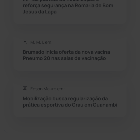
Sebastião Laranjeiras
(96)
reforça segurança na Romaria de Bom
Jesus da Lapa
Sítio do Mato
(42)
Sudoeste Baiano
(1531)
M. M. L em:
Brumado inicia oferta da nova vacina
Tanhaçu
(427)
Pneumo 20 nas salas de vacinação
Tanque Novo
(126)
Tecnologia
(12)
Edson Mauro em:
Mobilização busca regularização da
prática esportiva do Grau em Guanambi
Urandi
(158)
Vitória da Conquista
(2518)