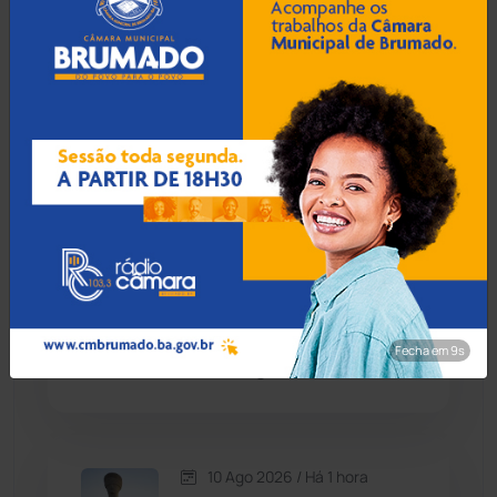
Caetité
(1505)
10 Ago 2026 / Há 11 min
Candiba
(157)
Ministério Público
investiga uso do Fundeb
Cândido Sales
(121)
para pagar dívidas judiciais
sem RPV em Cachoeira
Caraíbas
(103)
Carinhanha
(300)
10 Ago 2026 / Há 41 min
Pauta do Legislativo de
Caturama
(66)
Brumado reúne três
projetos e 12 indicações
Fecha em 8s
nesta segunda (10)
Chapada Diamantina
(430)
Condeúba
(133)
10 Ago 2026 / Há 1 hora
Contendas do Sincorá
(80)