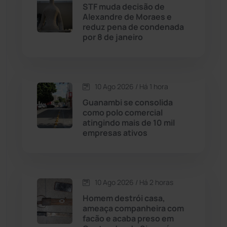
STF muda decisão de
Alexandre de Moraes e
Cordeiros
(49)
reduz pena de condenada
por 8 de janeiro
Dom Basílio
(391)
Economia
(1236)
10 Ago 2026 / Há 1 hora
Guanambi se consolida
Educação
(232)
como polo comercial
atingindo mais de 10 mil
empresas ativos
Érico Cardoso
(82)
Esportes
(522)
10 Ago 2026 / Há 2 horas
Eventos
(24)
Homem destrói casa,
ameaça companheira com
facão e acaba preso em
Feira da Mata
(23)