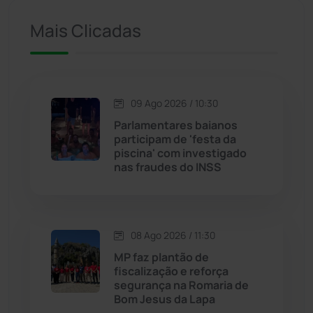
Iuiu
(174)
Mais Clicadas
Jacaraci
(97)
Jequié
(314)
09 Ago 2026 / 10:30
Parlamentares baianos
participam de 'festa da
Jussiape
(98)
piscina' com investigado
nas fraudes do INSS
Justiça
(1475)
Lagoa Real
(182)
08 Ago 2026 / 11:30
Licínio de Almeida
(118)
MP faz plantão de
fiscalização e reforça
segurança na Romaria de
Livramento de Nossa...
(1341)
Bom Jesus da Lapa