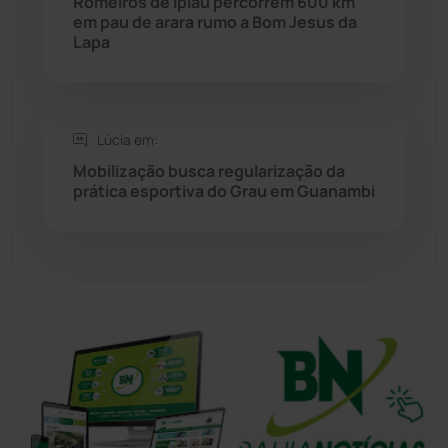
Romeiros de Ipiaú percorrem 600 km
em pau de arara rumo a Bom Jesus da
Sudoeste Baiano
(1530)
Lapa
Tanhaçu
(426)
Tanque Novo
(126)
Lúcia em:
Mobilização busca regularização da
prática esportiva do Grau em Guanambi
Tecnologia
(12)
Urandi
(157)
Vitória da Conquista
(2515)