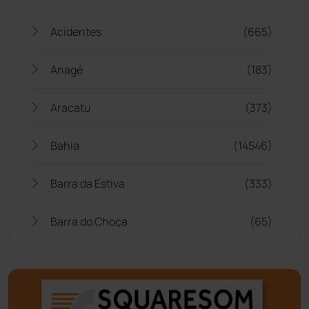
Acidentes
(665)
Anagé
(183)
Aracatu
(373)
Bahia
(14546)
Barra da Estiva
(333)
Barra do Choça
(65)
Belo Campo
(57)
Bom Jesus da Lapa
(509)