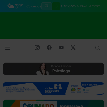
🌤️
32°
Columbus
34°
53%
18km/h
33°/21°