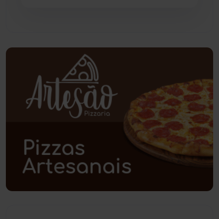
Pindaí
(103)
Piripá
(90)
Planalto
(59)
Poções
(182)
Polícia Civil
(59)
Polícia Militar
(27)
Política
(03)
Presidente Jânio Qu...
(125)