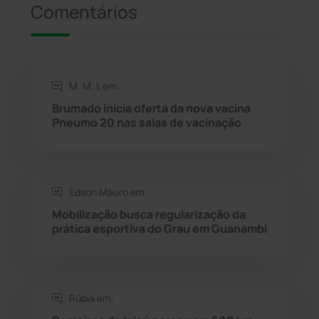
Comentários
Riacho de Santana
(309)
Rio de Contas
(411)
M. M. L em:
Rio do Antônio
(203)
Brumado inicia oferta da nova vacina
Pneumo 20 nas salas de vacinação
Rio do Pires
(98)
Saúde
(2429)
Edson Mauro em:
Mobilização busca regularização da
Seabra
(51)
prática esportiva do Grau em Guanambi
Sebastião Laranjeiras
(96)
Rúbia em:
Sítio do Mato
(42)