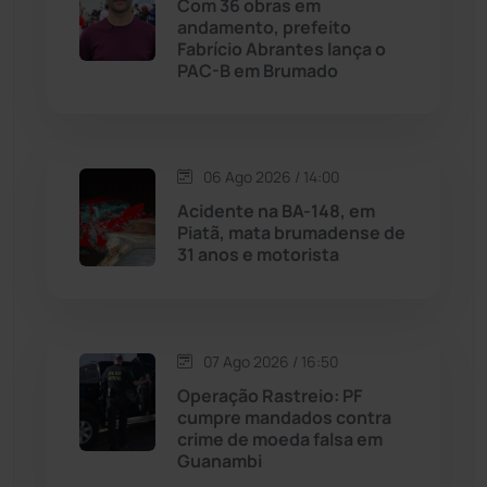
Com 36 obras em
andamento, prefeito
Fabrício Abrantes lança o
Malhada
(82)
PAC-B em Brumado
Malhada de Pedras
(508)
Matina
(71)
06 Ago 2026 / 14:00
Acidente na BA-148, em
Piatã, mata brumadense de
Mortugaba
(31)
31 anos e motorista
Mundo
(437)
Oliveira dos Brejinhos
(67)
07 Ago 2026 / 16:50
Operação Rastreio: PF
Palmas de Monte Alto
(263)
cumpre mandados contra
crime de moeda falsa em
Guanambi
Paramirim
(342)