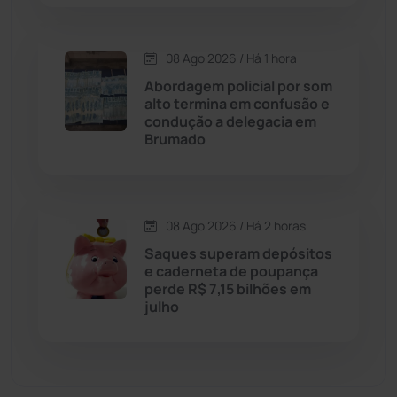
Dom Basílio
(391)
08 Ago 2026 / Há 1 hora
Economia
(1236)
Abordagem policial por som
alto termina em confusão e
Educação
(232)
condução a delegacia em
Brumado
Érico Cardoso
(82)
Esportes
(522)
08 Ago 2026 / Há 2 horas
Saques superam depósitos
Eventos
(24)
e caderneta de poupança
perde R$ 7,15 bilhões em
julho
Feira da Mata
(23)
Guajeru
(130)