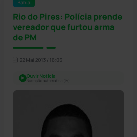
Bahia
Rio do Pires: Polícia prende
vereador que furtou arma
de PM
22 Mai 2013 / 16:06
Ouvir Notícia
Narração automática (IA)