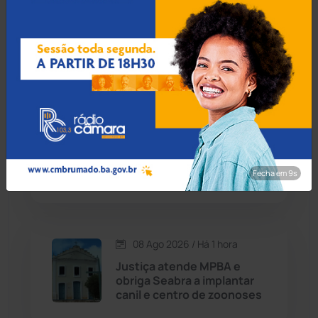
vento, teto da Câmara de
Cândido Sales
(121)
Palmas de Monte Alto
desaba
Caraíbas
(103)
Carinhanha
(300)
08 Ago 2026 / Há 56 min
PM e Conselho Tutelar
Caturama
(65)
resgatam crianças
abandonadas e apuram
denúncias em Guanambi
Fecha em 8s
Chapada Diamantina
(430)
Condeúba
(133)
08 Ago 2026 / Há 1 hora
Contendas do Sincorá
(79)
Justiça atende MPBA e
obriga Seabra a implantar
Cordeiros
(49)
canil e centro de zoonoses