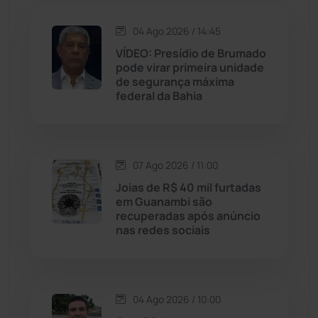
Jacaraci
(97)
04 Ago 2026 / 14:45
Jequié
(314)
VÍDEO: Presídio de Brumado
pode virar primeira unidade
de segurança máxima
Jussiape
(98)
federal da Bahia
Justiça
(1470)
Lagoa Real
(182)
07 Ago 2026 / 11:00
Joias de R$ 40 mil furtadas
Licínio de Almeida
(118)
em Guanambi são
recuperadas após anúncio
nas redes sociais
Livramento de Nossa...
(1338)
Macaúbas
(715)
04 Ago 2026 / 10:00
Maetinga
(101)