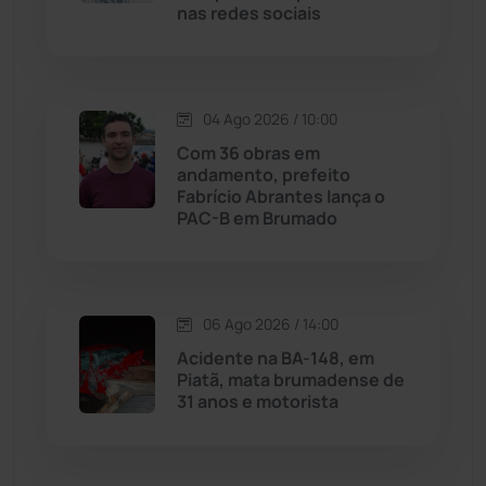
nas redes sociais
Livramento de Nossa...
(1338)
Macaúbas
(714)
04 Ago 2026 / 10:00
Com 36 obras em
Maetinga
(101)
andamento, prefeito
Fabrício Abrantes lança o
PAC-B em Brumado
Malhada
(82)
Malhada de Pedras
(508)
06 Ago 2026 / 14:00
Matina
(71)
Acidente na BA-148, em
Piatã, mata brumadense de
31 anos e motorista
Mortugaba
(31)
Mundo
(437)