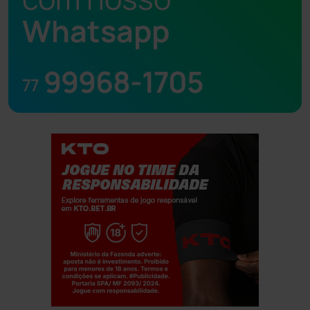
Whatsapp
99968-1705
77