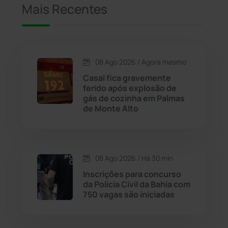
Mais Recentes
Caetanos
(47)
Caetité
(1504)
08 Ago 2026 / Agora mesmo
Candiba
(157)
Casal fica gravemente
ferido após explosão de
Cândido Sales
(121)
gás de cozinha em Palmas
de Monte Alto
Caraíbas
(103)
Carinhanha
(300)
08 Ago 2026 / Há 30 min
Inscrições para concurso
Caturama
(65)
da Polícia Civil da Bahia com
750 vagas são iniciadas
Chapada Diamantina
(430)