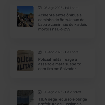
Condeúba
(133)
08 Ago 2026 / Há 1 hora
Acidente entre ônibus a
Contendas do Sincorá
(79)
caminho de Bom Jesus da
Lapa e caminhão deixa dois
Cordeiros
(49)
mortos na BR-259
Dom Basílio
(391)
08 Ago 2026 / Há 1 hora
Economia
(1235)
Policial militar reage a
assalto e mata suspeito
Educação
(232)
com tiro em Salvador
Érico Cardoso
(82)
08 Ago 2026 / Há 2 horas
Esportes
(522)
TJBA nega recurso e obriga
prefeitura de Jussiape a