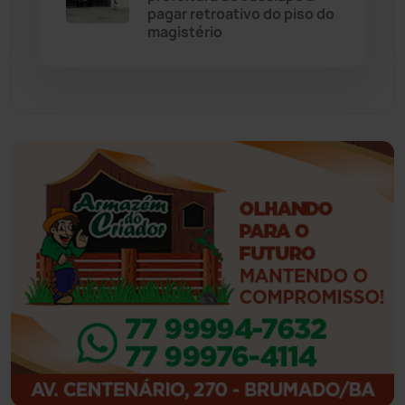
Eventos
(24)
pagar retroativo do piso do
magistério
Feira da Mata
(23)
Guajeru
(130)
Guanambi
(3498)
Ibiassucê
(167)
Ibicoara
(221)
Ibipitanga
(116)
Ibitiara
(32)
Igaporã
(218)