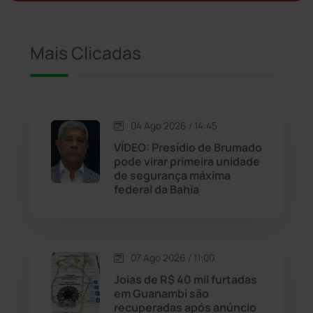
Ituaçu
(256)
Mais Clicadas
Iuiu
(173)
Jacaraci
(97)
04 Ago 2026 / 14:45
VÍDEO: Presídio de Brumado
Jequié
(314)
pode virar primeira unidade
de segurança máxima
federal da Bahia
Jussiape
(98)
Justiça
(1470)
07 Ago 2026 / 11:00
Lagoa Real
(182)
Joias de R$ 40 mil furtadas
em Guanambi são
Licínio de Almeida
(118)
recuperadas após anúncio