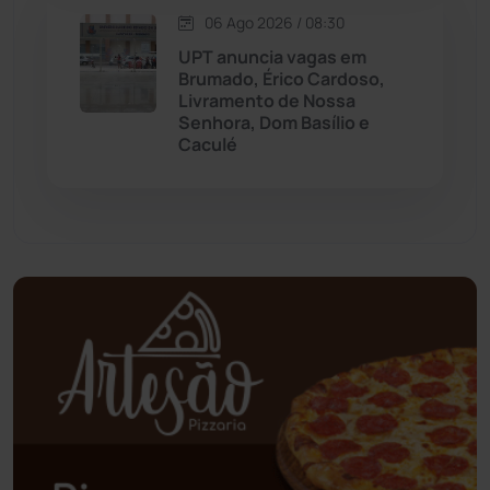
06 Ago 2026 / 08:30
Oliveira dos Brejinhos
(67)
UPT anuncia vagas em
Brumado, Érico Cardoso,
Palmas de Monte Alto
(262)
Livramento de Nossa
Senhora, Dom Basílio e
Caculé
Paramirim
(342)
Pindaí
(103)
Piripá
(90)
Planalto
(59)
Poções
(182)
Polícia Civil
(59)