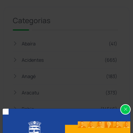
Jogue com responsabilidade. 18+
Categorias
Abaíra
(41)
Acidentes
(665)
Anagé
(183)
Aracatu
(373)
Bahia
(14546)
Barra da Estiva
(333)