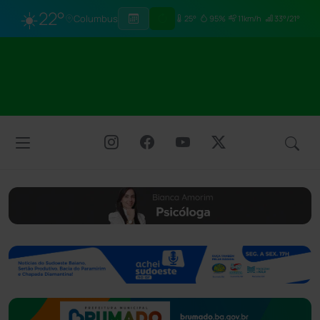
☀️
22°
Columbus
25°
95%
11km/h
33°/21°