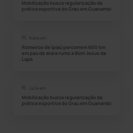
Mobilização busca regularização da
Seabra
(50)
prática esportiva do Grau em Guanambi
Sebastião Laranjeiras
(96)
Rúbia em:
Sítio do Mato
(42)
Romeiros de Ipiaú percorrem 600 km
em pau de arara rumo a Bom Jesus da
Sudoeste Baiano
(1530)
Lapa
Tanhaçu
(426)
Tanque Novo
(126)
Lúcia em:
Mobilização busca regularização da
prática esportiva do Grau em Guanambi
Tecnologia
(12)
Urandi
(157)