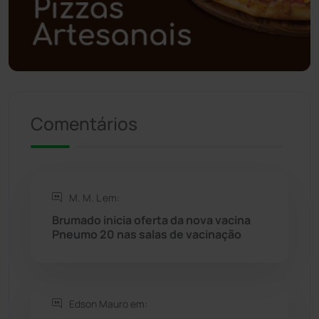
Polícia Militar
(27)
Política
(03)
Presidente Jânio Qu...
(125)
Comentários
Riacho de Santana
(309)
Rio de Contas
(410)
M. M. L em:
Rio do Antônio
(203)
Brumado inicia oferta da nova vacina
Pneumo 20 nas salas de vacinação
Rio do Pires
(98)
Saúde
(2427)
Edson Mauro em: