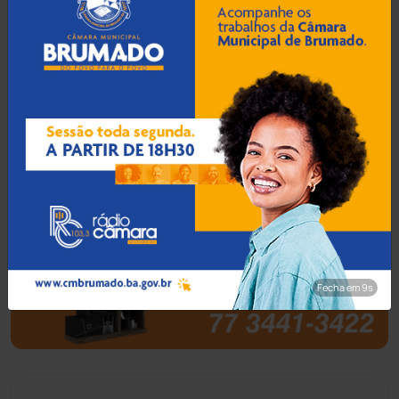
Barra do Choça
(65)
Belo Campo
(57)
Bom Jesus da Lapa
(508)
Boquira
(152)
Botuporã
(72)
Brasil
(7680)
Fecha em 8s
Brumado
(31958)
Caculé
(697)