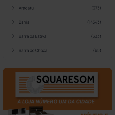
Aracatu
(373)
Bahia
(14543)
Barra da Estiva
(333)
Barra do Choça
(65)
Belo Campo
(57)
Bom Jesus da Lapa
(505)
Boquira
(152)
Botuporã
(72)