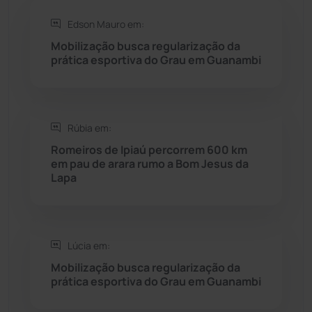
Rio do Antônio
(203)
Edson Mauro em:
Mobilização busca regularização da
Rio do Pires
(97)
prática esportiva do Grau em Guanambi
Saúde
(2427)
Rúbia em:
Seabra
(49)
Romeiros de Ipiaú percorrem 600 km
em pau de arara rumo a Bom Jesus da
Sebastião Laranjeiras
(96)
Lapa
Sítio do Mato
(42)
Sudoeste Baiano
(1530)
Lúcia em:
Mobilização busca regularização da
prática esportiva do Grau em Guanambi
Tanhaçu
(425)