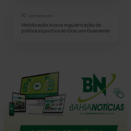
Tanque Novo
(126)
Leonardo em:
Tecnologia
(12)
Mobilização busca regularização da
prática esportiva do Grau em Guanambi
Urandi
(155)
Vitória da Conquista
(2513)