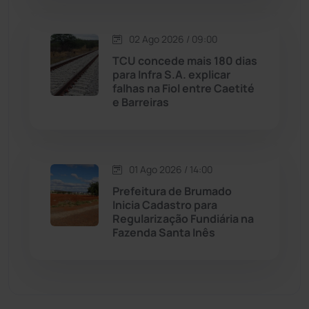
Matina
(71)
02 Ago 2026 / 09:00
TCU concede mais 180 dias
Mortugaba
(31)
para Infra S.A. explicar
falhas na Fiol entre Caetité
Mundo
(436)
e Barreiras
Oliveira dos Brejinhos
(67)
01 Ago 2026 / 14:00
Palmas de Monte Alto
(260)
Prefeitura de Brumado
Inicia Cadastro para
Paramirim
(341)
Regularização Fundiária na
Fazenda Santa Inês
Pindaí
(103)
Piripá
(90)