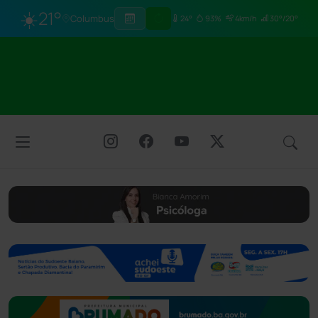
☀️
21°
Columbus
24°
93%
4km/h
30°/20°