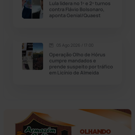
Educação
(231)
Lula lidera no 1º e 2º turnos
contra Flávio Bolsonaro,
aponta Genial/Quaest
Érico Cardoso
(82)
Esportes
(522)
05 Ago 2026 / 17:00
Eventos
(24)
Operação Olho de Hórus
cumpre mandados e
prende suspeito por tráfico
Feira da Mata
(23)
em Licínio de Almeida
Guajeru
(130)
Guanambi
(3492)
Ibiassucê
(167)
Ibicoara
(220)