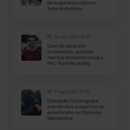
de segurança máxima
federal da Bahia
Justiça
(1464)
Lagoa Real
(182)
04 Ago 2026 / 10:00
Licínio de Almeida
(118)
Com 36 obras em
andamento, prefeito
Fabrício Abrantes lança o
Livramento de Nossa...
(1338)
PAC-B em Brumado
Macaúbas
(713)
01 Ago 2026 / 18:30
Maetinga
(101)
Operação Contragolpe
prende dois suspeitos de
Malhada
(82)
estelionato na Chapada
Diamantina
Malhada de Pedras
(507)