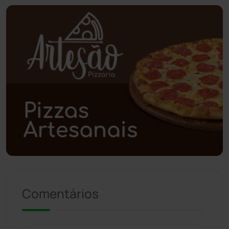
Planalto
(59)
Poções
(182)
Polícia Civil
(55)
Polícia Militar
(27)
Política
(03)
Presidente Jânio Qu...
(125)
Riacho de Santana
(309)
Comentários
Rio de Contas
(410)