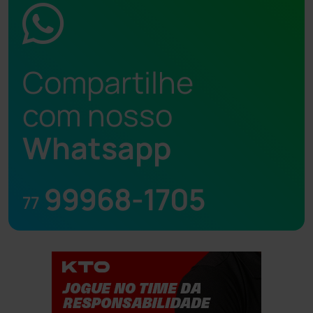
Compartilhe
com nosso
Whatsapp
99968-1705
77