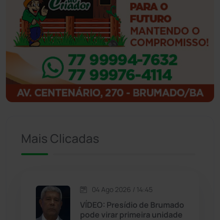
Ibipitanga
(116)
Ibitiara
(31)
Igaporã
(217)
Ituaçu
(256)
Iuiu
(173)
Mais Clicadas
Jacaraci
(97)
Jequié
(311)
04 Ago 2026 / 14:45
VÍDEO: Presídio de Brumado
pode virar primeira unidade
Jussiape
(97)