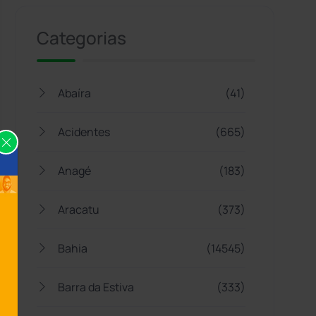
Categorias
Abaíra
(41)
Acidentes
(665)
Anagé
(183)
Aracatu
(373)
Bahia
(14545)
Barra da Estiva
(333)