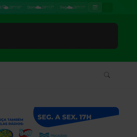
🌤️
☁️
☁️
ã
28°/16°
Dom
28°/17°
Seg
26°/17°