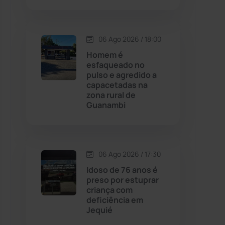
Contendas do Sincorá
(79)
06 Ago 2026 / 18:00
Cordeiros
(49)
Homem é
esfaqueado no
pulso e agredido a
Dom Basílio
(391)
capacetadas na
zona rural de
Guanambi
Economia
(1235)
Educação
(232)
06 Ago 2026 / 17:30
Érico Cardoso
(82)
Idoso de 76 anos é
preso por estuprar
criança com
Esportes
(522)
deficiência em
Jequié
Eventos
(24)