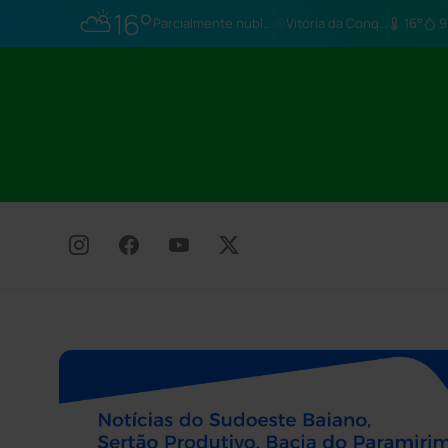
⛅
16°
Parcialmente nublado
Vitória da Conq…
16°
9