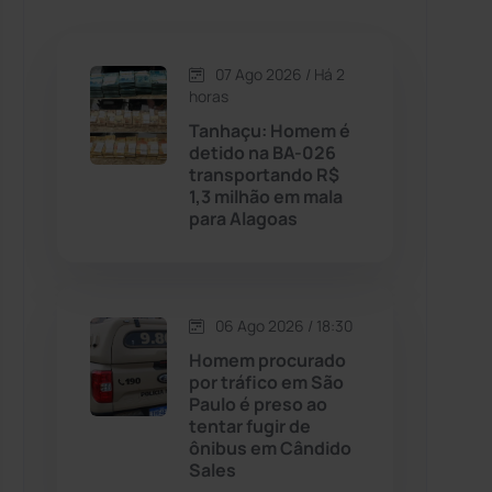
Caetanos
(47)
Caetité
(1504)
07 Ago 2026 / Há 2
horas
Candiba
(157)
Tanhaçu: Homem é
detido na BA-026
transportando R$
Cândido Sales
(121)
1,3 milhão em mala
para Alagoas
Caraíbas
(103)
Carinhanha
(299)
06 Ago 2026 / 18:30
Homem procurado
Caturama
(65)
por tráfico em São
Paulo é preso ao
tentar fugir de
Chapada Diamantina
(430)
ônibus em Cândido
Sales
Condeúba
(133)