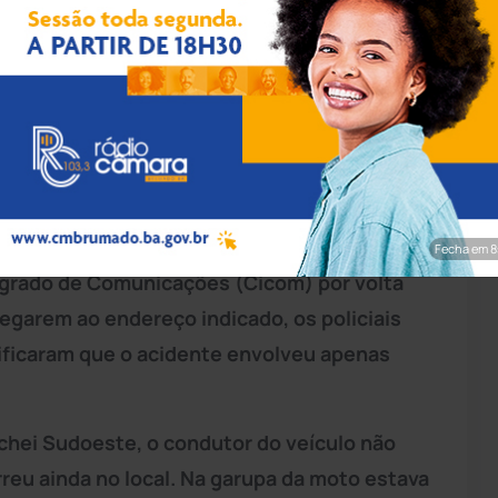
rim/Achei Sudoeste
ado (16) resultou na morte de um
 município de
Bom Jesus da Lapa
, na região
da pela 38ª Companhia Independente de
Polícia
gência.
Fecha em 7
tegrado de Comunicações (Cicom) por volta
hegarem ao endereço indicado, os policiais
tificaram que o acidente envolveu apenas
chei Sudoeste, o condutor do veículo não
rreu ainda no local. Na garupa da moto estava