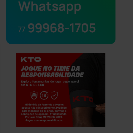
Whatsapp
99968-1705
77
Jogue com responsabilidade. 18+