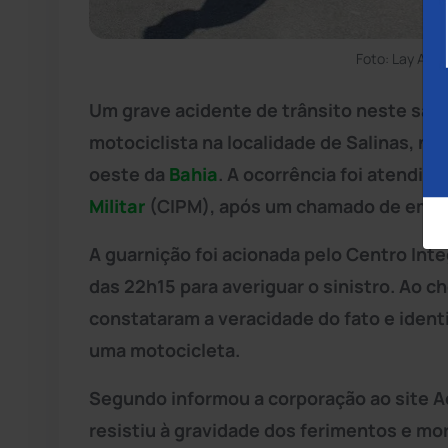
Foto: Lay Amo
Um grave acidente de trânsito neste sáb
motociclista na localidade de Salinas, no
oeste da
Bahia
. A ocorrência foi atendi
Militar
(CIPM), após um chamado de emer
A guarnição foi acionada pelo Centro In
das 22h15 para averiguar o sinistro. Ao c
constataram a veracidade do fato e iden
uma motocicleta.
Segundo informou a corporação ao site A
resistiu à gravidade dos ferimentos e mo