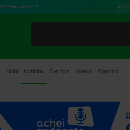
7%
8km/h
26°/15°
Amanh
Inicial
Notícias
Eventos
Vídeos
Contato