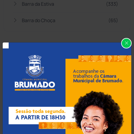
Barra da Estiva
(333)
Barra do Choça
(65)
Belo Campo
(57)
Bom Jesus da Lapa
(508)
Boquira
(152)
Botuporã
(72)
Brasil
(7680)
Brumado
(31958)