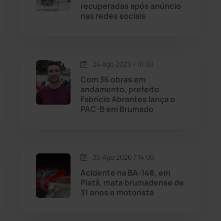
recuperadas após anúncio
Licínio de Almeida
(118)
nas redes sociais
Livramento de Nossa...
(1338)
04 Ago 2026 / 10:00
Macaúbas
(714)
Com 36 obras em
andamento, prefeito
Maetinga
(101)
Fabrício Abrantes lança o
PAC-B em Brumado
Malhada
(82)
Malhada de Pedras
(508)
06 Ago 2026 / 14:00
Acidente na BA-148, em
Matina
(71)
Piatã, mata brumadense de
31 anos e motorista
Mortugaba
(31)