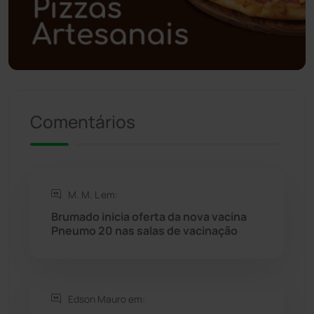
Polícia Civil
(59)
Polícia Militar
(27)
Política
(03)
Comentários
Presidente Jânio Qu...
(125)
Riacho de Santana
(309)
M. M. L em:
Rio de Contas
(410)
Brumado inicia oferta da nova vacina
Pneumo 20 nas salas de vacinação
Rio do Antônio
(203)
Rio do Pires
(98)
Edson Mauro em: