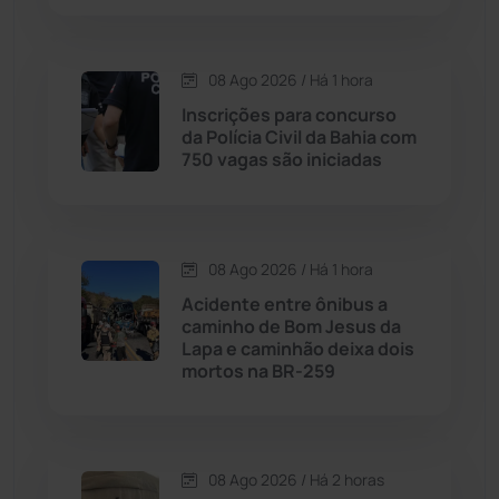
Condeúba
(133)
08 Ago 2026 / Há 1 hora
Inscrições para concurso
Contendas do Sincorá
(79)
da Polícia Civil da Bahia com
750 vagas são iniciadas
Cordeiros
(49)
Dom Basílio
(391)
08 Ago 2026 / Há 1 hora
Economia
(1235)
Acidente entre ônibus a
caminho de Bom Jesus da
Lapa e caminhão deixa dois
Educação
(232)
mortos na BR-259
Érico Cardoso
(82)
08 Ago 2026 / Há 2 horas
Esportes
(522)