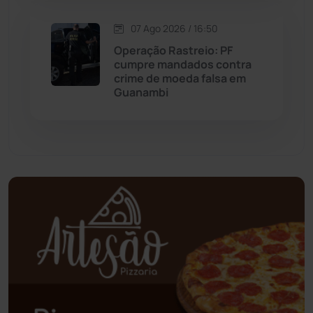
Mundo
(437)
07 Ago 2026 / 16:50
Operação Rastreio: PF
Oliveira dos Brejinhos
(67)
cumpre mandados contra
crime de moeda falsa em
Palmas de Monte Alto
(262)
Guanambi
Paramirim
(342)
Pindaí
(103)
Piripá
(90)
Planalto
(59)
Poções
(182)