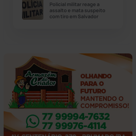
Policial militar reage a
assalto e mata suspeito
Eventos
(24)
com tiro em Salvador
Feira da Mata
(23)
Guajeru
(130)
Guanambi
(3498)
Ibiassucê
(167)
Ibicoara
(221)
Ibipitanga
(116)
Ibitiara
(32)