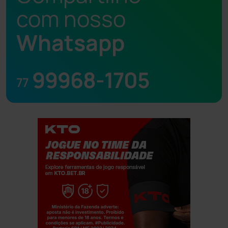
com nosso
Whatsapp
99968-1705
77