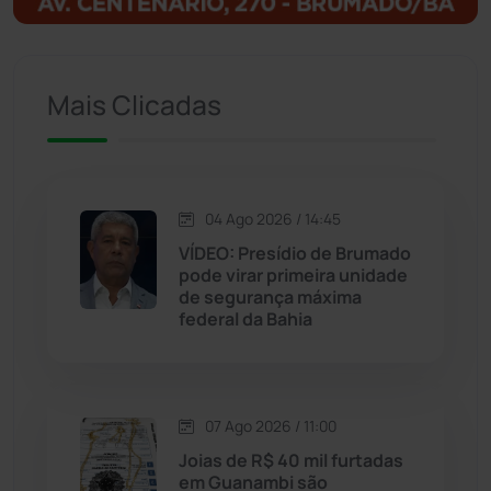
Igaporã
(218)
Mais Clicadas
Ituaçu
(256)
Iuiu
(173)
Jacaraci
(97)
04 Ago 2026 / 14:45
VÍDEO: Presídio de Brumado
pode virar primeira unidade
Jequié
(314)
de segurança máxima
federal da Bahia
Jussiape
(98)
Justiça
(1470)
07 Ago 2026 / 11:00
Joias de R$ 40 mil furtadas
Lagoa Real
(182)
em Guanambi são