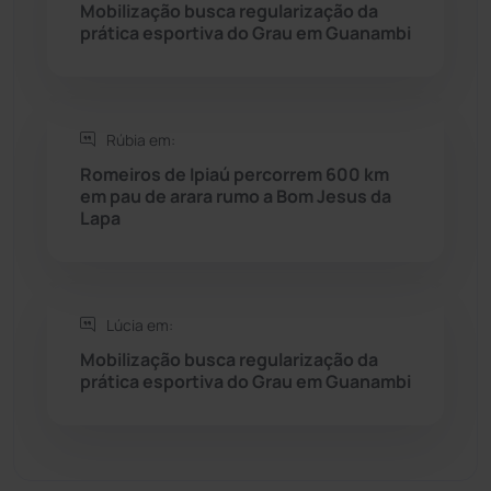
Saúde
(2428)
Mobilização busca regularização da
prática esportiva do Grau em Guanambi
Seabra
(50)
Sebastião Laranjeiras
(96)
Rúbia em:
Romeiros de Ipiaú percorrem 600 km
Sítio do Mato
(42)
em pau de arara rumo a Bom Jesus da
Lapa
Sudoeste Baiano
(1530)
Tanhaçu
(426)
Lúcia em:
Mobilização busca regularização da
Tanque Novo
(126)
prática esportiva do Grau em Guanambi
Tecnologia
(12)
Urandi
(157)