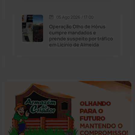
Esportes
(522)
05 Ago 2026 / 17:00
Eventos
(24)
Operação Olho de Hórus
cumpre mandados e
prende suspeito por tráfico
Feira da Mata
(23)
em Licínio de Almeida
Guajeru
(130)
Guanambi
(3492)
Ibiassucê
(167)
Ibicoara
(220)
Ibipitanga
(116)