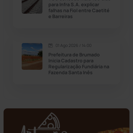
para Infra S.A. explicar
falhas na Fiol entre Caetité
Mundo
(436)
e Barreiras
Oliveira dos Brejinhos
(67)
01 Ago 2026 / 14:00
Palmas de Monte Alto
(260)
Prefeitura de Brumado
Inicia Cadastro para
Paramirim
(341)
Regularização Fundiária na
Fazenda Santa Inês
Pindaí
(103)
Piripá
(90)
Planalto
(59)
Poções
(182)