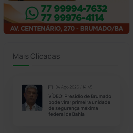
Ibitiara
(31)
Igaporã
(217)
Ituaçu
(256)
Iuiu
(173)
Mais Clicadas
Jacaraci
(97)
Jequié
(311)
04 Ago 2026 / 14:45
VÍDEO: Presídio de Brumado
pode virar primeira unidade
Jussiape
(97)
de segurança máxima
federal da Bahia
Justiça
(1464)