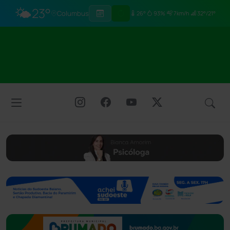
🌤️
23°
Columbus
26°
93%
7km/h
32°/21°