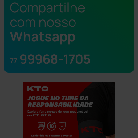
Compartilhe
com nosso
Whatsapp
99968-1705
77