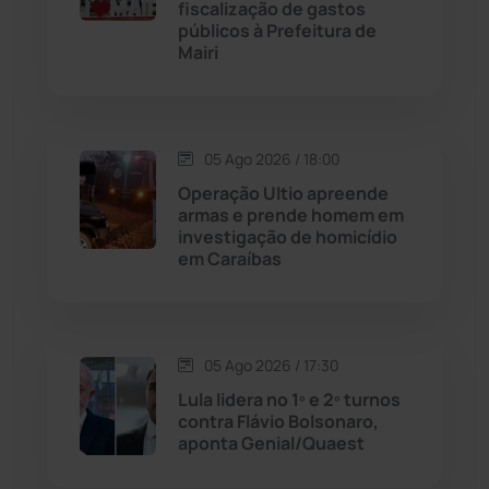
fiscalização de gastos
públicos à Prefeitura de
Chapada Diamantina
(429)
Mairi
Condeúba
(133)
Contendas do Sincorá
(79)
05 Ago 2026 / 18:00
Operação Ultio apreende
Cordeiros
(49)
armas e prende homem em
investigação de homicídio
em Caraíbas
Dom Basílio
(391)
Economia
(1235)
05 Ago 2026 / 17:30
Educação
(231)
Lula lidera no 1º e 2º turnos
contra Flávio Bolsonaro,
aponta Genial/Quaest
Érico Cardoso
(82)