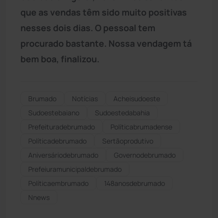
que as vendas têm sido muito positivas
nesses dois dias. O pessoal tem
procurado bastante. Nossa vendagem tá
bem boa, finalizou.
Brumado
Notícias
Acheisudoeste
Sudoestebaiano
Sudoestedabahia
Prefeituradebrumado
Políticabrumadense
Políticadebrumado
Sertãoprodutivo
Aniversáriodebrumado
Governodebrumado
Prefeiuramunicipaldebrumado
Políticaembrumado
148anosdebrumado
Nnews