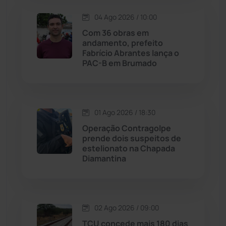
Lagoa Real
(182)
04 Ago 2026 / 10:00
Licínio de Almeida
(118)
Com 36 obras em
andamento, prefeito
Fabrício Abrantes lança o
Livramento de Nossa...
(1338)
PAC-B em Brumado
Macaúbas
(713)
01 Ago 2026 / 18:30
Maetinga
(101)
Operação Contragolpe
prende dois suspeitos de
Malhada
(82)
estelionato na Chapada
Diamantina
Malhada de Pedras
(507)
Matina
(71)
02 Ago 2026 / 09:00
TCU concede mais 180 dias
Mortugaba
(31)