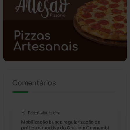
Polícia Civil
(55)
Polícia Militar
(27)
Política
(03)
Presidente Jânio Qu...
(125)
Riacho de Santana
(309)
Comentários
Rio de Contas
(410)
Rio do Antônio
(203)
Edson Mauro em:
Mobilização busca regularização da
Rio do Pires
(97)
prática esportiva do Grau em Guanambi