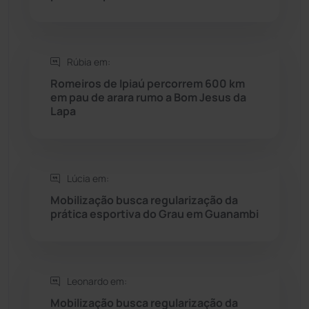
Saúde
(2427)
Rúbia em:
Seabra
(49)
Romeiros de Ipiaú percorrem 600 km
em pau de arara rumo a Bom Jesus da
Sebastião Laranjeiras
(96)
Lapa
Sítio do Mato
(42)
Sudoeste Baiano
(1530)
Lúcia em:
Mobilização busca regularização da
prática esportiva do Grau em Guanambi
Tanhaçu
(425)
Tanque Novo
(126)
Leonardo em:
Tecnologia
(12)
Mobilização busca regularização da