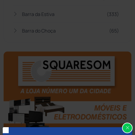
Barra da Estiva
(333)
Barra do Choça
(65)
Belo Campo
(57)
Bom Jesus da Lapa
(505)
Boquira
(152)
Botuporã
(72)
Brasil
(7679)
Brumado
(31951)