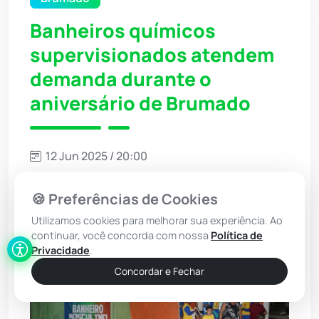
Banheiros químicos
supervisionados atendem
demanda durante o
aniversário de Brumado
12 Jun 2025 / 20:00
Ouvir Notícia
🍪 Preferências de Cookies
Narração automática (IA)
Utilizamos cookies para melhorar sua experiência. Ao
continuar, você concorda com nossa
Política de
Privacidade
.
Concordar e Fechar