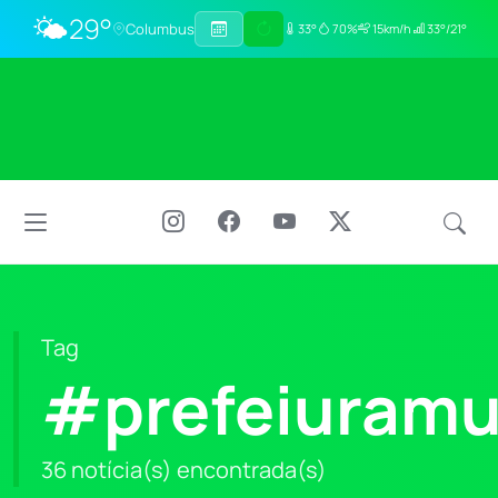
🌤️
29°
Columbus
33°
70%
15km/h
33°/21°
Tag
#prefeiuramu
36 notícia(s) encontrada(s)